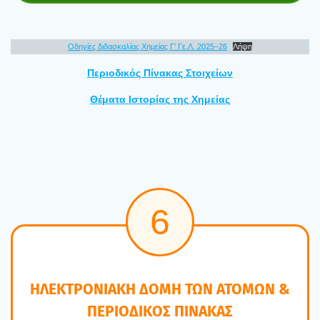
Οδη­γί­ες διδα­σκα­λί­ας Χημεί­ας Γ’ Γε.Λ. 2025–26
Λήψη
Περιο­δι­κός Πίνα­κας Στοι­χεί­ων
Θέμα­τα Ιστο­ρί­ας της Χημεί­ας
6
ΗΛΕΚΤΡΟΝΙΑΚΗ ΔΟΜΗ ΤΩΝ ΑΤΟΜΩΝ &
ΠΕΡΙΟΔΙΚΟΣ ΠΙΝΑΚΑΣ