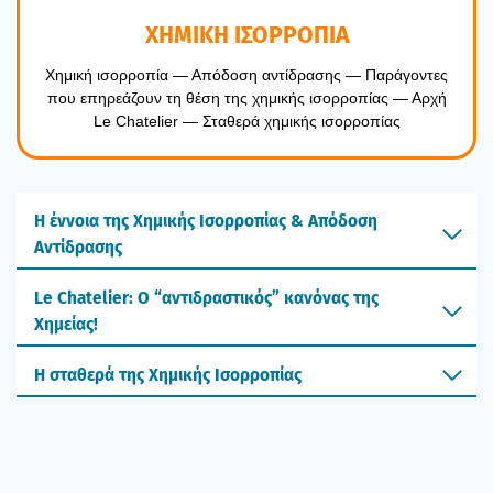
ΧΗΜΙΚΗ ΙΣΟΡΡΟΠΙΑ
Χημι­κή ισορ­ρο­πία — Από­δο­ση αντί­δρα­σης — Παρά­γο­ντες
που επη­ρε­ά­ζουν τη θέση της χημι­κής ισορ­ρο­πί­ας — Αρχή
Le Chatelier — Στα­θε­ρά χημι­κής ισορ­ρο­πί­ας
Η έννοια της Χημικής Ισορροπίας & Απόδοση
Αντίδρασης
Le Chatelier: Ο “αντιδραστικός” κανόνας της
Χημείας!
Η σταθερά της Χημικής Ισορροπίας