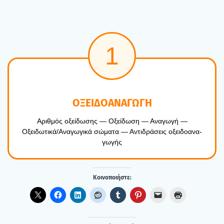
1
ΟΞΕΙΔΟΑΝΑΓΩΓΗ
Αριθ­μός οξεί­δω­σης — Οξεί­δω­ση — Ανα­γω­γή —
Οξειδωτικά/Αναγωγικά σώμα­τα — Αντι­δρά­σεις οξει­δο­α­να­
γω­γής
Κοι­νο­ποι­ή­στε: