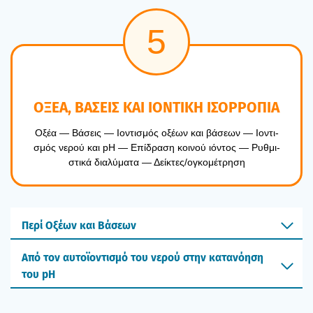
5
ΟΞΕΑ, ΒΑΣΕΙΣ ΚΑΙ ΙΟΝΤΙΚΗ ΙΣΟΡΡΟΠΙΑ
Οξέα — Βάσεις — Ιοντι­σμός οξέ­ων και βάσε­ων — Ιοντι­
σμός νερού και pH — Επί­δρα­ση κοι­νού ιόντος — Ρυθ­μι­
στι­κά δια­λύ­μα­τα — Δείκτες/ογκομέτρηση
Περί Οξέων και Βάσεων
Από τον αυτοϊοντισμό του νερού στην κατανόηση
του pH