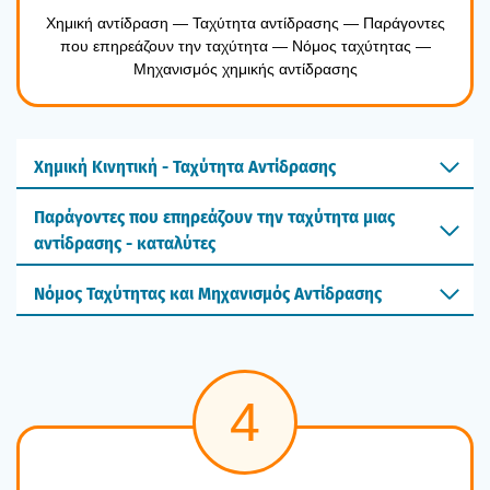
Χημι­κή αντί­δρα­ση — Ταχύ­τη­τα αντί­δρα­σης — Παρά­γο­ντες
που επη­ρε­ά­ζουν την ταχύ­τη­τα — Νόμος ταχύ­τη­τας —
Μηχα­νι­σμός χημι­κής αντί­δρα­σης
Χημική Κινητική - Ταχύτητα Αντίδρασης
Παράγοντες που επηρεάζουν την ταχύτητα μιας
αντίδρασης - καταλύτες
Νόμος Ταχύτητας και Μηχανισμός Αντίδρασης
4