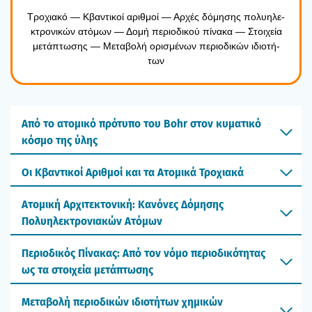
Τρο­χια­κό — Κβα­ντι­κοί αριθ­μοί — Αρχές δόμη­σης πολυ­η­λε­
κτρο­νι­κών ατό­μων — Δομή περιο­δι­κού πίνα­κα — Στοι­χεία
μετά­πτω­σης — Μετα­βο­λή ορι­σμέ­νων περιο­δι­κών ιδιο­τή­
των
Από το ατομικό πρότυπο του Bohr στον κυματικό
κόσμο της ύλης
Οι Κβαντικοί Αριθμοί και τα Ατομικά Τροχιακά
Ατομική Αρχιτεκτονική: Κανόνες Δόμησης
Πολυηλεκτρονιακών Ατόμων
Περιοδικός Πίνακας: Από τον νόμο περιοδικότητας
ως τα στοιχεία μετάπτωσης
Mεταβολή περιοδικών ιδιοτήτων χημικών