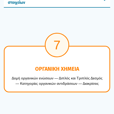
στοιχείων
7
ΟΡΓΑΝΙΚΗ ΧΗΜΕΙΑ
Δομή οργα­νι­κών ενώ­σε­ων — Διπλός και Τρι­πλός Δεσμός
— Κατη­γο­ρί­ες οργα­νι­κών αντι­δρά­σε­ων — Δια­κρί­σεις