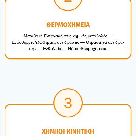
ΘΕΡΜΟΧΗΜΕΙΑ
Μετα­βο­λή Ενέρ­γειας στις χημι­κές μετα­βο­λές —
Ενδόθερμες/εξώθερμες αντι­δρά­σεις — Θερ­μό­τη­τα αντί­δρα­
σης — Ενθαλ­πία — Νόμοι Θερ­μο­χη­μεί­ας
3
ΧΗΜΙΚΗ ΚΙΝΗΤΙΚΗ