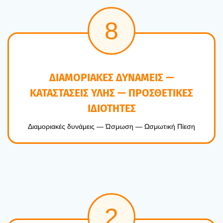
8
ΔΙΑΜΟΡΙΑΚΕΣ ΔΥΝΑΜΕΙΣ —
ΚΑΤΑΣΤΑΣΕΙΣ ΥΛΗΣ — ΠΡΟΣΘΕΤΙΚΕΣ
ΙΔΙΟΤΗΤΕΣ
Δια­μο­ρια­κές δυνά­μεις — Ώσμω­ση — Ωσμω­τι­κή Πίε­ση
2