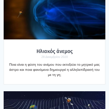
Ηλια­κός άνε­μος
28 Δεκεμβρίου 2020
Ποια είναι η φύση του ανέ­μου που εκτο­ξεύ­ει το μητρι­κό μας
άστρο και ποια φαι­νό­με­να δημιουρ­γεί η αλλη­λε­πί­δρα­σή του
με τη γη;