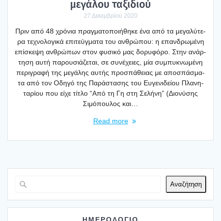
μεγά­λου ταξι­διού
27 Δεκεμβρίου 2020
Πριν από 48 χρό­νια πραγ­μα­το­ποι­ή­θη­κε ένα από τα μεγα­λύ­τε­
ρα τεχνο­λο­γι­κά επι­τεύγ­μα­τα του ανθρώ­που: η επαν­δρω­μέ­νη
επί­σκε­ψη ανθρώ­πων στον φυσι­κό μας δορυ­φό­ρο. Στην ανάρ­
τη­ση αυτή παρου­σιά­ζε­ται, σε συνέ­χειες, μία συμπυ­κνω­μέ­νη
περι­γρα­φή της μεγά­λης αυτής προ­σπά­θειας με απο­σπά­σμα­
τα από τον Οδη­γό της Παρά­στα­σης του Ευγε­νι­δεί­ου Πλα­νη­
τα­ρί­ου που είχε τίτλο “Από τη Γη στη Σελή­νη” (Διο­νύ­σης
Σιμό­που­λος και…
Read more
Αναζήτηση
ΗΜΕΡΟΛΟΓΙΟ