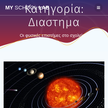
Skip
Κατηγορία:
MY
SCHOOL
LAB
to
content
Διαστημα
Οι φυσικές επιστήμες στο σχολείο...