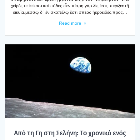
χεῖρές τε ἐεί­κο­σι καὶ πόδες εἶεν:πέτρη γὰρ λίς ἐστι, περι­ξε­στῇ
ἐικυ­ῖα.μέσ­σῳ δ᾿ ἐν σκο­πέ­λῳ ἔστι σπέ­ος ἠεροει­δές,πρὸς…
Read more
Από τη Γη στη Σελή­νη: Το χρο­νι­κό ενός