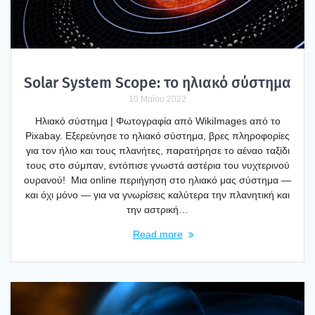
Solar System Scope: το ηλια­κό σύστη­μα
10 Μαΐου 2022
Ηλια­κό σύστη­μα | Φωτο­γρα­φία από WikiImages από το
Pixabay. Εξε­ρεύ­νη­σε το ηλια­κό σύστη­μα, βρες πλη­ρο­φο­ρί­ες
για τον ήλιο και τους πλα­νή­τες, παρα­τή­ρη­σε το αέναο ταξί­δι
τους στο σύμπαν, εντό­πι­σε γνω­στά αστέ­ρια του νυχτε­ρι­νού
ουρα­νού! Μια online περι­ή­γη­ση στο ηλια­κό μας σύστη­μα —
και όχι μόνο — για να γνω­ρί­σεις καλύ­τε­ρα την πλα­νη­τι­κή και
την αστρι­κή…
Read more