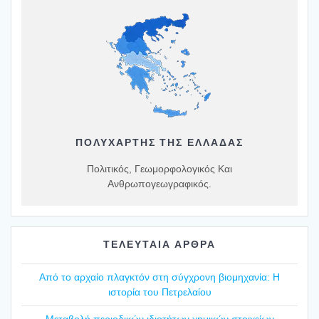
ΠΟΛΥΧΆΡΤΗΣ ΤΗΣ ΕΛΛΆΔΑΣ
Πολιτικός, Γεωμορφολογικός Και
Ανθρωπογεωγραφικός.
ΤΕΛΕΥΤΑΙΑ ΑΡΘΡΑ
Από το αρχαίο πλαγ­κτόν στη σύγ­χρο­νη βιο­μη­χα­νία: Η
ιστο­ρία του Πετρε­λαί­ου