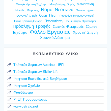
Μετατόπιση
Μέση Αριθμητική Ταχύτητα
Μεταβολή της Ορμής
Νόμοι Νεύτωνα
Μονάδες Μέτρησης
Οικοσυστήματα
Ορμή
Πίεση
Οργανική Χημεία
Παθογόνοι Μικροοργανισμοί
Παρουσίαση
Παλιά Κβαντική Θεωρία
Πολυκύτταροι Οργανισμοί
Πρόσληψη Τροφής
Στατικός Ηλεκτρισμός
Σύμπαν
Φύλλο Εργασίας
Ταχύτητα
Χρονική Στιγμή
Χρονικό Διάστημα
ΕΚΠΑΙΔΕΥΤΙΚΟ ΥΛΙΚΟ
Τράπεζα Θεμάτων Λυκείου - ΙΕΠ
Τράπεζα Θεμάτων Skills4Life
Ψηφιακά Εκπαιδευτικά Βοηθήματα
Ψηφιακό Σχολείο
Φωτόδεντρο
PhET Προσομοιώσεις
www.ostralo.net