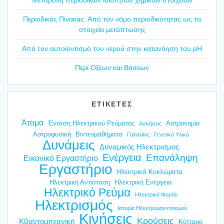
Mετα­βο­λή περιο­δι­κών ιδιο­τή­των χημι­κών στοι­χεί­ων
Περιο­δι­κός Πίνα­κας: Από τον νόμο περιο­δι­κό­τη­τας ως τα
στοι­χεία μετά­πτω­σης
Από τον αυτοϊ­ο­ντι­σμό του νερού στην κατα­νό­η­ση του pH
Περί Οξέ­ων και Βάσε­ων
ΕΤΙΚΕΤΕΣ
Άτομα
Ένταση Ηλεκτρικού Ρεύματος
Αστρονομία
Ασκήσεις
Αστροφυσική
Βιντεομαθήματα
Γαλιλαίος
Γενετικό Υλικό
Δυνάμεις
Δυναμικός Ηλεκτρισμος
Ενέργεια
Επανάληψη
Εικονικό Εργαστήριο
Εργαστήριο
Ηλεκτρικά Κυκλώματα
Ηλεκτρική Αντίσταση
Ηλεκτρική Ενέργεια
Ηλεκτρικό Ρεύμα
Ηλεκτρικό Φορτίο
Ηλεκτρισμός
Ιστορία Ηλεκτρομαγνητισμού
Κινήσεις
Κρούσεις
Κβαντομηχανική
Κύτταρο