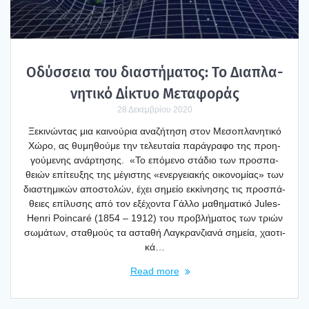
Οδύσ­σεια του δια­στή­μα­τος: Το Δια­πλα­
νη­τι­κό Δίκτυο Μετα­φο­ράς
28 Δεκεμβρίου 2020
Ξεκι­νώ­ντας μια και­νού­ρια ανα­ζή­τη­ση στον Μεσο­πλα­νη­τι­κό
Χώρο, ας θυμη­θού­με την τελευ­ταία παρά­γρα­φο της προη­
γού­με­νης ανάρ­τη­σης. «Το επό­με­νο στά­διο των προ­σπα­
θειών επί­τευ­ξης της μέγι­στης «ενερ­γεια­κής οικο­νο­μί­ας» των
δια­στη­μι­κών απο­στο­λών, έχει σημείο εκκί­νη­σης τις προ­σπά­
θειες επί­λυ­σης από τον εξέ­χο­ντα Γάλ­λο μαθη­μα­τι­κό Jules-
Henri Poincaré (1854 – 1912) του προ­βλή­μα­τος των τριών
σωμά­των, σταθ­μούς τα αστα­θή Λαγκραν­ζια­νά σημεία, χαο­τι­
κά…
Read more