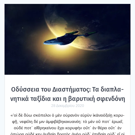
Οδύσ­σεια του Δια­στή­μα­τος: Τα δια­πλα­
νη­τι­κά ταξί­δια και η βαρυ­τι­κή σφεν­δό­νη
28 Δεκεμβρίου 2020
«‘οἱ δὲ δύω σκό­πε­λοι ὁ μὲν οὐρα­νὸν εὐρὺν ἱκά­νειὀξείῃ κορυ­
φῇ, νεφέ­λη δέ μιν ἀμφι­βέ­βη­κεκυα­νέη: τὸ μὲν οὔ ποτ᾿ ἐρω­εῖ,
οὐδέ ποτ᾿ αἴθρηκεί­νου ἔχει κορυ­φὴν οὔτ᾿ ἐν θέρει οὔτ᾿ ἐν
ὀπώ­ρῃ.οὐδέ κεν ἀμβαίη βρο­τὸς ἀνὴρ οὐδ᾿ ἐπι­βαίη,οὐδ᾿ εἴ οἱ