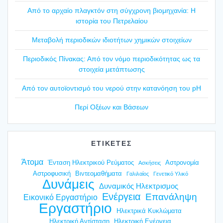
Από το αρχαίο πλαγ­κτόν στη σύγ­χρο­νη βιο­μη­χα­νία: Η
ιστο­ρία του Πετρε­λαί­ου
Mετα­βο­λή περιο­δι­κών ιδιο­τή­των χημι­κών στοι­χεί­ων
Περιο­δι­κός Πίνα­κας: Από τον νόμο περιο­δι­κό­τη­τας ως τα
στοι­χεία μετά­πτω­σης
Από τον αυτοϊ­ο­ντι­σμό του νερού στην κατα­νό­η­ση του pH
Περί Οξέ­ων και Βάσε­ων
ΕΤΙΚΕΤΕΣ
Άτομα
Ένταση Ηλεκτρικού Ρεύματος
Αστρονομία
Ασκήσεις
Αστροφυσική
Βιντεομαθήματα
Γαλιλαίος
Γενετικό Υλικό
Δυνάμεις
Δυναμικός Ηλεκτρισμος
Ενέργεια
Επανάληψη
Εικονικό Εργαστήριο
Εργαστήριο
Ηλεκτρικά Κυκλώματα
Ηλεκτρική Αντίσταση
Ηλεκτρική Ενέργεια