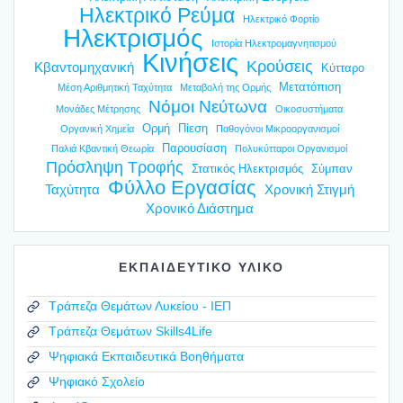
Ηλεκτρικό Ρεύμα
Ηλεκτρικό Φορτίο
Ηλεκτρισμός
Ιστορία Ηλεκτρομαγνητισμού
Κινήσεις
Κρούσεις
Κβαντομηχανική
Κύτταρο
Μετατόπιση
Μέση Αριθμητική Ταχύτητα
Μεταβολή της Ορμής
Νόμοι Νεύτωνα
Μονάδες Μέτρησης
Οικοσυστήματα
Ορμή
Πίεση
Οργανική Χημεία
Παθογόνοι Μικροοργανισμοί
Παρουσίαση
Παλιά Κβαντική Θεωρία
Πολυκύτταροι Οργανισμοί
Πρόσληψη Τροφής
Στατικός Ηλεκτρισμός
Σύμπαν
Φύλλο Εργασίας
Ταχύτητα
Χρονική Στιγμή
Χρονικό Διάστημα
ΕΚΠΑΙΔΕΥΤΙΚΟ ΥΛΙΚΟ
Τράπεζα Θεμάτων Λυκείου - ΙΕΠ
Τράπεζα Θεμάτων Skills4Life
Ψηφιακά Εκπαιδευτικά Βοηθήματα
Ψηφιακό Σχολείο