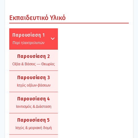
Εκπαι­δευ­τι­κό Υλι­κό
Παρου­σί­α­ση 1
Περί ηλε­κτρο­λυ­τών
Παρου­σί­α­ση 2
Οξέα & Βάσεις — Θεω­ρί­ες
Παρου­σί­α­ση 3
Ισχύς οξέ­ων-βάσε­ων
Παρου­σί­α­ση 4
Ιοντι­σμός & Διά­στα­ση
Παρου­σί­α­ση 5
Ισχύς & μορια­κή δομή