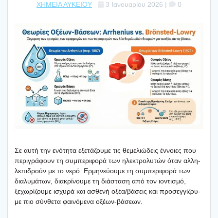
ΧΗΜΕΙΑ ΛΥΚΕΙΟΥ
3 Ιανουαρίου 2026
|
0
Σε αυτή την ενό­τη­τα εξε­τά­ζου­με τις θεμε­λιώ­δεις έννοιες που
περι­γρά­φουν τη συμπε­ρι­φο­ρά των ηλε­κτρο­λυ­τών όταν αλλη­
λε­πι­δρούν με το νερό. Ερμη­νεύ­ου­με τη συμπε­ρι­φο­ρά των
δια­λυ­μά­των, δια­κρί­νου­με τη διά­στα­ση από τον ιοντι­σμό,
ξεχω­ρί­ζου­με ισχυ­ρά και ασθε­νή οξέα/βάσεις και προ­σεγ­γί­ζου­
με πιο σύν­θε­τα φαι­νό­με­να οξέων‑βάσεων.