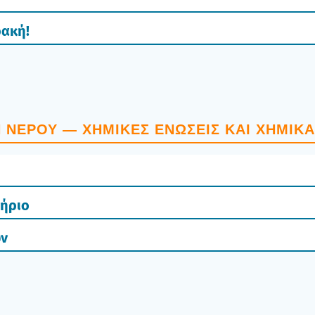
ρακή!
Η ΝΕΡΟΎ — ΧΗΜΙ­ΚΈΣ ΕΝΏ­ΣΕΙΣ ΚΑΙ ΧΗΜΙ­ΚΆ
τήριο
ών