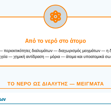
Από το νερό στο άτο­μο
 περιε­κτι­κό­τη­τες δια­λυ­μά­των — δια­χω­ρι­σμός μειγ­μά­των — 
­χεία — χημι­κή αντί­δρα­ση — μόρια — άτο­μα και υπο­α­το­μι­κά σωμ
ΤΟ ΝΕΡΌ ΩΣ ΔΙΑ­ΛΎ­ΤΗΣ — ΜΕΊΓ­ΜΑ­ΤΑ
των