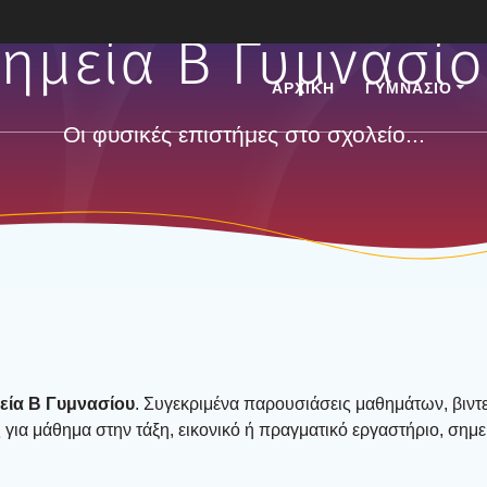
ημεία Β Γυμνα­σί­
ΑΡΧΙΚΗ
ΓΥΜΝΑΣΙΟ
Οι φυσικές επιστήμες στο σχολείο...
εία Β Γυμνα­σί­ου
. Συγε­κρι­μέ­να παρου­σιά­σεις μαθη­μά­των, βιντε­
 για μάθη­μα στην τάξη, εικο­νι­κό ή πραγ­μα­τι­κό εργα­στή­ριο, σημε