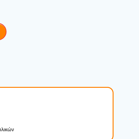
υλι­κών