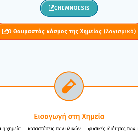
CHEMNOESIS
Ο Θαυ­μα­στός κόσμος της Χημεί­ας
(λογι­σμι­κό)
Εισα­γω­γή στη Χημεία
αι η χημεία — κατα­στά­σεις των υλι­κών — φυσι­κές ιδιό­τη­τες των 