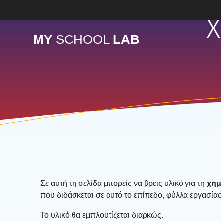
Skip
Χ
to
content
MY
SCHOOL
LAB
Σε αυτή τη σελί­δα μπο­ρείς να βρεις υλι­κό για τη
χημ
που διδά­σκε­ται σε αυτό το επί­πε­δο, φύλ­λα εργα­σί­ας
Το υλι­κό θα εμπλου­τί­ζε­ται διαρ­κώς.