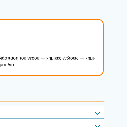
η διά­σπα­ση του νερού — χημι­κές ενώ­σεις — χημι­
α­τί­δια