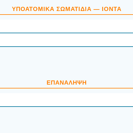
ΥΠΟ­Α­ΤΟ­ΜΙ­ΚΆ ΣΩΜΑ­ΤΊ­ΔΙΑ — ΙΌΝΤΑ
ΕΠΑ­ΝΆ­ΛΗ­ΨΗ