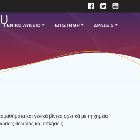
ου
ΓΕΝΙΚΟ ΛΥΚΕΙΟ
ΕΠΙ­ΣΤΗ­ΜΗ
ΔΡΑΣΕΙΣ
ο­μα­θή­μα­τα και γενι­κά βίντεο σχε­τι­κά με τη χημεία
ιώ­σεις θεω­ρί­ας και ασκή­σεις.