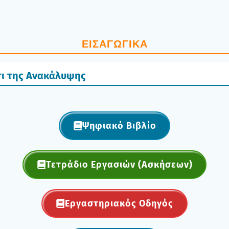
ΕΙΣΑΓΩΓΙΚΑ
τι της Ανακάλυψης
Ψηφια­κό Βιβλίο
Τετρά­διο Εργα­σιών (Ασκή­σε­ων)
Εργα­στη­ρια­κός Οδη­γός