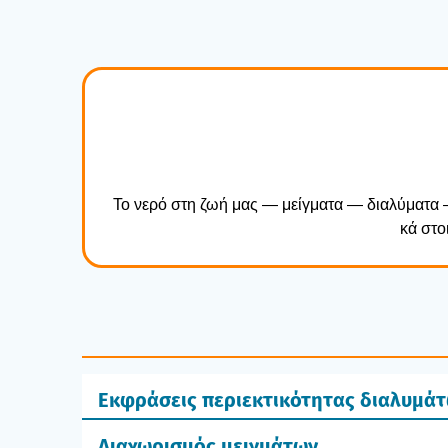
Το νερό στη ζωή μας — μείγ­μα­τα — δια­λύ­μα­τα —
κά στοι
Εκφράσεις περιεκτικότητας διαλυμά
Διαχωρισμός μειγμάτων