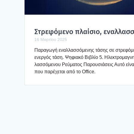
Στρε­φό­με­νο πλαί­σιο, εναλ­λασ­
16 Μαρτίου 2025
Παρα­γω­γή εναλ­λασ­σό­με­νης τάσης σε στρε­φό­με­
ενερ­γός τάση. Ψηφια­κό Βιβλίο 5. Ηλε­κτρο­μα­γνη
λασ­σό­με­νου Ρεύ­μα­τος Παρου­σιά­σεις Αυτό είνα
που παρέ­χε­ται από το Office.