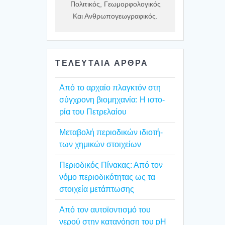
Πολιτικός, Γεωμορφολογικός
Και Ανθρωπογεωγραφικός.
ΤΕΛΕΥΤΑΙΑ ΑΡΘΡΑ
Από το αρχαίο πλαγ­κτόν στη
σύγ­χρο­νη βιο­μη­χα­νία: Η ιστο­
ρία του Πετρε­λαί­ου
Mετα­βο­λή περιο­δι­κών ιδιο­τή­
των χημι­κών στοι­χεί­ων
Περιο­δι­κός Πίνα­κας: Από τον
νόμο περιο­δι­κό­τη­τας ως τα
στοι­χεία μετά­πτω­σης
Από τον αυτοϊ­ο­ντι­σμό του
νερού στην κατα­νό­η­ση του pH