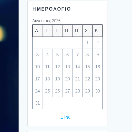
ΗΜΕΡΟΛΟΓΙΟ
Αύγουστος 2026
Δ
Τ
Τ
Π
Π
Σ
Κ
1
2
3
4
5
6
7
8
9
10
11
12
13
14
15
16
17
18
19
20
21
22
23
24
25
26
27
28
29
30
31
« Ιαν