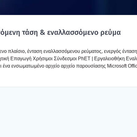
σό­με­νη τάση & εναλ­λασ­σό­με­νο ρεύ­μα
νο πλαί­σιο, έντα­ση εναλ­λασ­σό­με­νου ρεύ­μα­τος, ενερ­γός έντα­ση
­τι­κή Επα­γω­γή Χρή­σι­μοι Σύν­δε­σμοι PhET | Εργα­λειο­θή­κη Εναλ
ι ένα ενσω­μα­τω­μέ­νο αρχείο αρχείο παρου­σί­α­σης Microsoft Offi