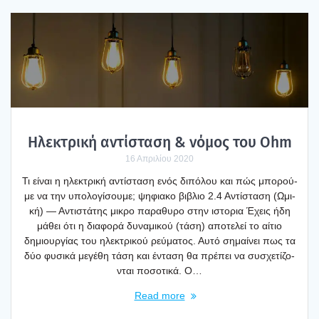
Ηλε­κτρι­κή αντί­στα­ση & νόμος του Ohm
16 Απριλίου 2020
Τι είναι η ηλε­κτρι­κή αντί­στα­ση ενός διπό­λου και πώς μπο­ρού­
με να την υπο­λο­γί­σου­με; ψηφια­κο βιβλιο 2.4 Αντί­στα­ση (Ωμι­
κή) — Αντι­στά­της μικρο παρα­θυ­ρο στην ιστο­ρια Έχεις ήδη
μάθει ότι η δια­φο­ρά δυνα­μι­κού (τάση) απο­τε­λεί το αίτιο
δημιουρ­γί­ας του ηλε­κτρι­κού ρεύ­μα­τος. Αυτό σημαί­νει πως τα
δύο φυσι­κά μεγέ­θη τάση και έντα­ση θα πρέ­πει να συσχε­τί­ζο­
νται ποσο­τι­κά. Ο…
Read more