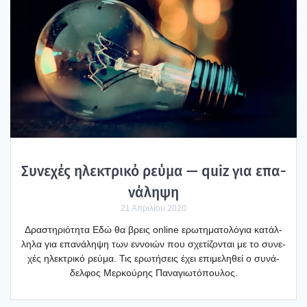
Συνε­χές ηλε­κτρι­κό ρεύ­μα — quiz για επα­
νά­λη­ψη
21 Απριλίου 2020
Δρα­στη­ριό­τη­τα Εδώ θα βρεις online ερω­τη­μα­το­λό­για κατάλ­
λη­λα για επα­νά­λη­ψη των εννοιών που σχε­τί­ζο­νται με το συνε­
χές ηλε­κτρι­κό ρεύ­μα. Τις ερω­τή­σεις έχει επι­με­λη­θεί ο συνά­
δελ­φος Μερ­κού­ρης Πανα­γιω­τό­που­λος.