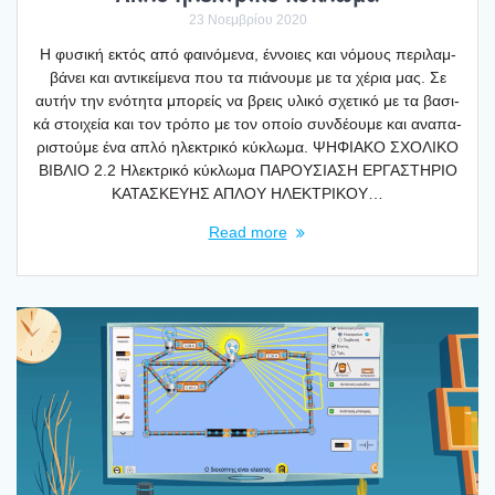
23 Νοεμβρίου 2020
Η φυσι­κή εκτός από φαι­νό­με­να, έννοιες και νόμους περι­λαμ­
βά­νει και αντι­κεί­με­να που τα πιά­νου­με με τα χέρια μας. Σε
αυτήν την ενό­τη­τα μπο­ρείς να βρεις υλι­κό σχε­τι­κό με τα βασι­
κά στοι­χεία και τον τρό­πο με τον οποίο συν­δέ­ου­με και ανα­πα­
ρι­στού­με ένα απλό ηλε­κτρι­κό κύκλω­μα. ΨΗΦΙΑΚΟ ΣΧΟΛΙΚΟ
ΒΙΒΛΙΟ 2.2 Ηλε­κτρι­κό κύκλω­μα ΠΑΡΟΥΣΙΑΣΗ ΕΡΓΑΣΤΗΡΙΟ
ΚΑΤΑΣΚΕΥΗΣ ΑΠΛΟΥ ΗΛΕΚΤΡΙΚΟΥ…
Read more