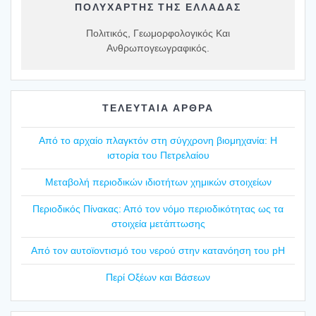
ΠΟΛΥΧΆΡΤΗΣ ΤΗΣ ΕΛΛΆΔΑΣ
Πολιτικός, Γεωμορφολογικός Και
Ανθρωπογεωγραφικός.
ΤΕΛΕΥΤΑΙΑ ΑΡΘΡΑ
Από το αρχαίο πλαγ­κτόν στη σύγ­χρο­νη βιο­μη­χα­νία: Η
ιστο­ρία του Πετρε­λαί­ου
Mετα­βο­λή περιο­δι­κών ιδιο­τή­των χημι­κών στοι­χεί­ων
Περιο­δι­κός Πίνα­κας: Από τον νόμο περιο­δι­κό­τη­τας ως τα
στοι­χεία μετά­πτω­σης
Από τον αυτοϊ­ο­ντι­σμό του νερού στην κατα­νό­η­ση του pH
Περί Οξέ­ων και Βάσε­ων