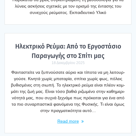
λύνεις ασκή­σεις σχε­τι­κές με τον ορι­σμό της έντα­σης του
συνε­χούς ρεύ­μα­τος. Εκπαι­δευ­τι­κό Υλι­κό
Ηλε­κτρι­κό Ρεύ­μα: Από το Εργο­στά­σιο
Παρα­γω­γής στο Σπί­τι μας
18 Δεκεμβρίου 2025
Φαντα­στεί­τε να ξυπνού­σα­τε αύριο και τίπο­τα να μη λει­τουρ­
γού­σε. Κινη­τά χωρίς μπα­τα­ρία, σπί­τια χωρίς φως, πόλεις
βυθι­σμέ­νες στη σιω­πή. Το ηλε­κτρι­κό ρεύ­μα είναι πλέ­ον κομ­
μά­τι της ζωή μας. Είναι τόσο βαθιά ριζω­μέ­νο στην καθη­με­ρι­
νό­τη­τά μας, που συχνά ξεχνά­με πως πρό­κει­ται για ένα από
τα πιο συναρ­πα­στι­κά φαι­νό­με­να της Φυσι­κής. Τι είναι όμως
στην πραγ­μα­τι­κό­τη­τα αυτό…
Read more