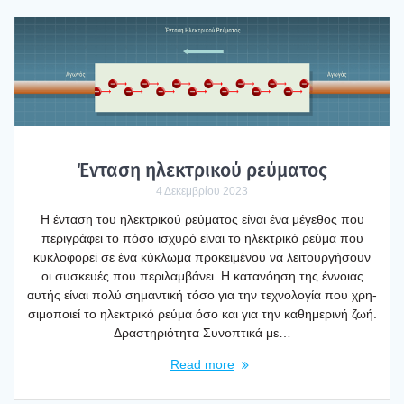
Έντα­ση ηλε­κτρι­κού ρεύ­μα­τος
4 Δεκεμβρίου 2023
Η έντα­ση του ηλε­κτρι­κού ρεύ­μα­τος είναι ένα μέγε­θος που
περι­γρά­φει το πόσο ισχυ­ρό είναι το ηλε­κτρι­κό ρεύ­μα που
κυκλο­φο­ρεί σε ένα κύκλω­μα προ­κει­μέ­νου να λει­τουρ­γή­σουν
οι συσκευ­ές που περι­λαμ­βά­νει. Η κατα­νό­η­ση της έννοιας
αυτής είναι πολύ σημα­ντι­κή τόσο για την τεχνο­λο­γία που χρη­
σι­μο­ποιεί το ηλε­κτρι­κό ρεύ­μα όσο και για την καθη­με­ρι­νή ζωή.
Δρα­στη­ριό­τη­τα Συνο­πτι­κά με…
Read more