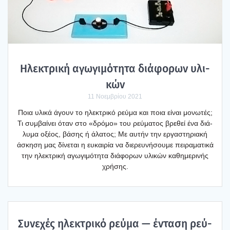
Ηλε­κτρι­κή αγω­γι­μό­τη­τα διά­φο­ρων υλι­
κών
11 Νοεμβρίου 2021
Ποια υλι­κά άγουν το ηλε­κτρι­κό ρεύ­μα και ποια είναι μονω­τές;
Τι συμ­βαί­νει όταν στο «δρό­μο» του ρεύ­μα­τος βρε­θεί ένα διά­
λυ­μα οξέ­ος, βάσης ή άλα­τος; Με αυτήν την εργα­στη­ρια­κή
άσκη­ση μας δίνε­ται η ευκαι­ρία να διε­ρευ­νή­σου­με πει­ρα­μα­τι­κά
την ηλε­κτρι­κή αγω­γι­μό­τη­τα διά­φο­ρων υλι­κών καθη­με­ρι­νής
χρή­σης.
Συνε­χές ηλε­κτρι­κό ρεύ­μα — έντα­ση ρεύ­