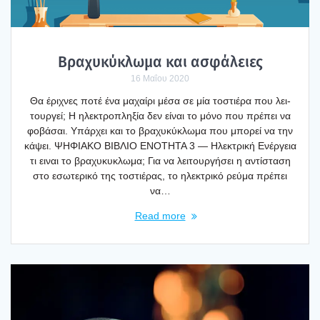
Βρα­χυ­κύ­κλω­μα και ασφά­λειες
16 Μαΐου 2020
Θα έρι­χνες ποτέ ένα μαχαί­ρι μέσα σε μία τοστιέ­ρα που λει­
τουρ­γεί; Η ηλε­κτρο­πλη­ξία δεν είναι το μόνο που πρέ­πει να
φοβά­σαι. Υπάρ­χει και το βρα­χυ­κύ­κλω­μα που μπο­ρεί να την
κάψει. ΨΗΦΙΑΚΟ ΒΙΒΛΙΟ ΕΝΟΤΗΤΑ 3 — Ηλε­κτρι­κή Ενέρ­γεια
τι ειναι το βρα­χυ­κυ­κλω­μα; Για να λει­τουρ­γή­σει η αντί­στα­ση
στο εσω­τε­ρι­κό της τοστιέ­ρας, το ηλε­κτρι­κό ρεύ­μα πρέ­πει
να…
Read more