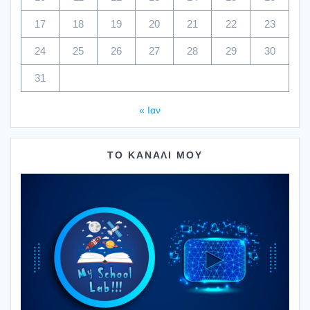
17
18
19
20
21
22
23
24
25
26
27
28
29
30
31
« Ιαν
ΤΟ ΚΑΝΑΛΙ ΜΟΥ