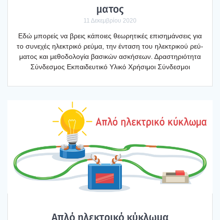
μα­τος
11 Δεκεμβρίου 2020
Εδώ μπο­ρείς να βρεις κάποιες θεω­ρη­τι­κές επι­ση­μάν­σεις για
το συνε­χές ηλε­κτρι­κό ρεύ­μα, την έντα­ση του ηλε­κτρι­κού ρεύ­
μα­τος και μεθο­δο­λο­γία βασι­κών ασκή­σε­ων. Δρα­στη­ριό­τη­τα
Σύν­δε­σμος Εκπαι­δευ­τι­κό Υλι­κό Χρή­σι­μοι Σύν­δε­σμοι
Απλό ηλε­κτρι­κό κύκλω­μα