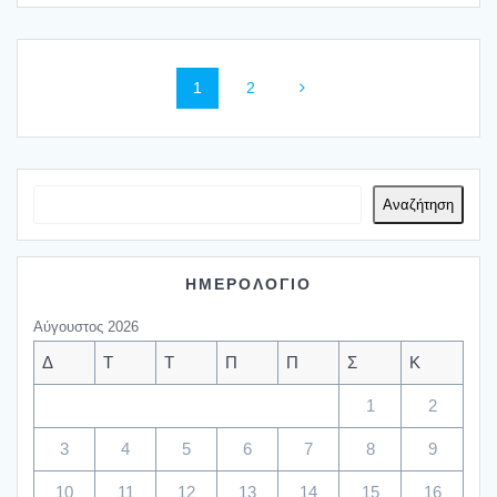
Posts
Page
Page
1
2
navigation
Αναζήτηση
ΗΜΕΡΟΛΟΓΙΟ
Αύγουστος 2026
Δ
Τ
Τ
Π
Π
Σ
Κ
1
2
3
4
5
6
7
8
9
10
11
12
13
14
15
16