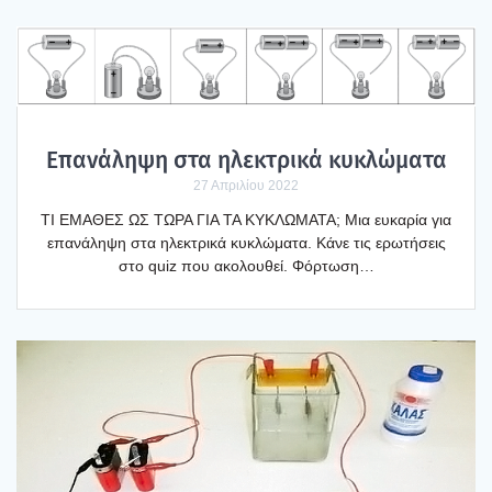
Επα­νά­λη­ψη στα ηλε­κτρι­κά κυκλώ­μα­τα
27 Απριλίου 2022
ΤΙ ΕΜΑΘΕΣ ΩΣ ΤΩΡΑ ΓΙΑ ΤΑ ΚΥΚΛΩΜΑΤΑ; Μια ευκα­ρία για
επα­νά­λη­ψη στα ηλε­κτρι­κά κυκλώ­μα­τα. Κάνε τις ερω­τή­σεις
στο quiz που ακο­λου­θεί. Φόρ­τω­ση…