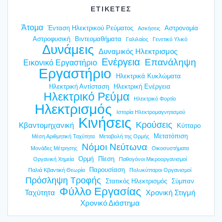
ΕΤΙΚΕΤΕΣ
Άτομα
Ένταση Ηλεκτρικού Ρεύματος
Αστρονομία
Ασκήσεις
Αστροφυσική
Βιντεομαθήματα
Γαλιλαίος
Γενετικό Υλικό
Δυνάμεις
Δυναμικός Ηλεκτρισμος
Ενέργεια
Επανάληψη
Εικονικό Εργαστήριο
Εργαστήριο
Ηλεκτρικά Κυκλώματα
Ηλεκτρική Αντίσταση
Ηλεκτρική Ενέργεια
Ηλεκτρικό Ρεύμα
Ηλεκτρικό Φορτίο
Ηλεκτρισμός
Ιστορία Ηλεκτρομαγνητισμού
Κινήσεις
Κρούσεις
Κβαντομηχανική
Κύτταρο
Μετατόπιση
Μέση Αριθμητική Ταχύτητα
Μεταβολή της Ορμής
Νόμοι Νεύτωνα
Μονάδες Μέτρησης
Οικοσυστήματα
Ορμή
Πίεση
Οργανική Χημεία
Παθογόνοι Μικροοργανισμοί
Παρουσίαση
Παλιά Κβαντική Θεωρία
Πολυκύτταροι Οργανισμοί
Πρόσληψη Τροφής
Στατικός Ηλεκτρισμός
Σύμπαν
Φύλλο Εργασίας
Ταχύτητα
Χρονική Στιγμή
Χρονικό Διάστημα