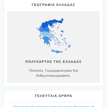
ΓΕΩΓΡΑΦΙΑ ΕΛΛΑΔΑΣ
ΠΟΛΥΧΆΡΤΗΣ ΤΗΣ ΕΛΛΆΔΑΣ
Πολιτικός, Γεωμορφολογικός Και
Ανθρωπογεωγραφικός.
ΤΕΛΕΥΤΑΙΑ ΑΡΘΡΑ
Από το αρχαίο πλαγ­κτόν στη σύγ­χρο­νη βιο­μη­χα­νία: Η