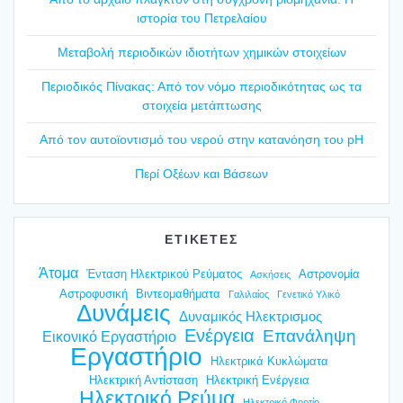
ιστο­ρία του Πετρε­λαί­ου
Mετα­βο­λή περιο­δι­κών ιδιο­τή­των χημι­κών στοι­χεί­ων
Περιο­δι­κός Πίνα­κας: Από τον νόμο περιο­δι­κό­τη­τας ως τα
στοι­χεία μετά­πτω­σης
Από τον αυτοϊ­ο­ντι­σμό του νερού στην κατα­νό­η­ση του pH
Περί Οξέ­ων και Βάσε­ων
ΕΤΙΚΕΤΕΣ
Άτομα
Ένταση Ηλεκτρικού Ρεύματος
Αστρονομία
Ασκήσεις
Αστροφυσική
Βιντεομαθήματα
Γαλιλαίος
Γενετικό Υλικό
Δυνάμεις
Δυναμικός Ηλεκτρισμος
Ενέργεια
Επανάληψη
Εικονικό Εργαστήριο
Εργαστήριο
Ηλεκτρικά Κυκλώματα
Ηλεκτρική Αντίσταση
Ηλεκτρική Ενέργεια
Ηλεκτρικό Ρεύμα
Ηλεκτρικό Φορτίο