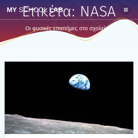
Skip
Ετικέτα:
NASA
MY
SCHOOL
LAB
to
content
Οι φυσικές επιστήμες στο σχολείο...