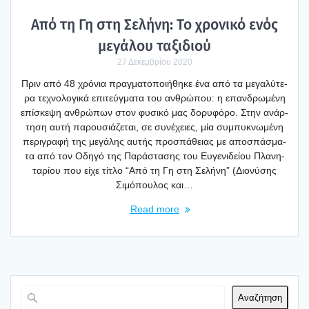
Από τη Γη στη Σελή­νη: Το χρο­νι­κό ενός
μεγά­λου ταξι­διού
27 Δεκεμβρίου 2020
Πριν από 48 χρό­νια πραγ­μα­το­ποι­ή­θη­κε ένα από τα μεγα­λύ­τε­
ρα τεχνο­λο­γι­κά επι­τεύγ­μα­τα του ανθρώ­που: η επαν­δρω­μέ­νη
επί­σκε­ψη ανθρώ­πων στον φυσι­κό μας δορυ­φό­ρο. Στην ανάρ­
τη­ση αυτή παρου­σιά­ζε­ται, σε συνέ­χειες, μία συμπυ­κνω­μέ­νη
περι­γρα­φή της μεγά­λης αυτής προ­σπά­θειας με απο­σπά­σμα­
τα από τον Οδη­γό της Παρά­στα­σης του Ευγε­νι­δεί­ου Πλα­νη­
τα­ρί­ου που είχε τίτλο “Από τη Γη στη Σελή­νη” (Διο­νύ­σης
Σιμό­που­λος και…
Read more
Αναζήτηση