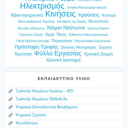
Ηλεκτρισμός
Ιστορία Ηλεκτρομαγνητισμού
Κινήσεις
Κρούσεις
Κβαντομηχανική
Κύτταρο
Μετατόπιση
Μέση Αριθμητική Ταχύτητα
Μεταβολή της Ορμής
Νόμοι Νεύτωνα
Μονάδες Μέτρησης
Οικοσυστήματα
Ορμή
Πίεση
Οργανική Χημεία
Παθογόνοι Μικροοργανισμοί
Παρουσίαση
Παλιά Κβαντική Θεωρία
Πολυκύτταροι Οργανισμοί
Πρόσληψη Τροφής
Στατικός Ηλεκτρισμός
Σύμπαν
Φύλλο Εργασίας
Ταχύτητα
Χρονική Στιγμή
Χρονικό Διάστημα
ΕΚΠΑΙΔΕΥΤΙΚΟ ΥΛΙΚΟ
Τράπεζα Θεμάτων Λυκείου - ΙΕΠ
Τράπεζα Θεμάτων Skills4Life
Ψηφιακά Εκπαιδευτικά Βοηθήματα
Ψηφιακό Σχολείο
Φωτόδεντρο