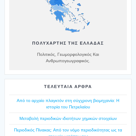
ΠΟΛΥΧΆΡΤΗΣ ΤΗΣ ΕΛΛΆΔΑΣ
Πολιτικός, Γεωμορφολογικός Και
Ανθρωπογεωγραφικός.
ΤΕΛΕΥΤΑΙΑ ΑΡΘΡΑ
Από το αρχαίο πλαγ­κτόν στη σύγ­χρο­νη βιο­μη­χα­νία: Η
ιστο­ρία του Πετρε­λαί­ου
Mετα­βο­λή περιο­δι­κών ιδιο­τή­των χημι­κών στοι­χεί­ων
Περιο­δι­κός Πίνα­κας: Από τον νόμο περιο­δι­κό­τη­τας ως τα