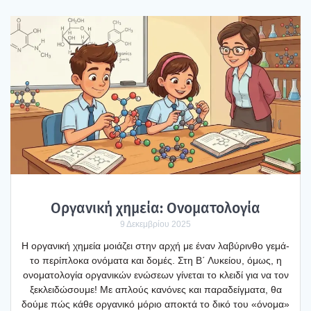
Οργα­νι­κή χημεία: Ονο­μα­το­λο­γία
9 Δεκεμβρίου 2025
Η οργα­νι­κή χημεία μοιά­ζει στην αρχή με έναν λαβύ­ριν­θο γεμά­
το περί­πλο­κα ονό­μα­τα και δομές. Στη Β΄ Λυκεί­ου, όμως, η
ονο­μα­το­λο­γία οργα­νι­κών ενώ­σε­ων γίνε­ται το κλει­δί για να τον
ξεκλει­δώ­σου­με! Με απλούς κανό­νες και παρα­δείγ­μα­τα, θα
δού­με πώς κάθε οργα­νι­κό μόριο απο­κτά το δικό του «όνο­μα»