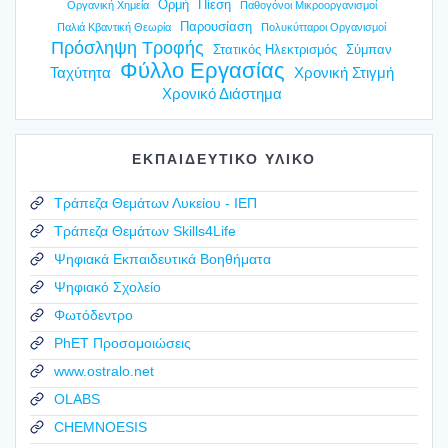
Ορμή
Πίεση
Οργανική Χημεία
Παθογόνοι Μικροοργανισμοί
Παρουσίαση
Παλιά Κβαντική Θεωρία
Πολυκύτταροι Οργανισμοί
Πρόσληψη Τροφής
Στατικός Ηλεκτρισμός
Σύμπαν
Φύλλο Εργασίας
Ταχύτητα
Χρονική Στιγμή
Χρονικό Διάστημα
ΕΚΠΑΙΔΕΥΤΙΚΟ ΥΛΙΚΟ
Τράπεζα Θεμάτων Λυκείου - ΙΕΠ
Τράπεζα Θεμάτων Skills4Life
Ψηφιακά Εκπαιδευτικά Βοηθήματα
Ψηφιακό Σχολείο
Φωτόδεντρο
PhET Προσομοιώσεις
www.ostralo.net
OLABS
CHEMNOESIS