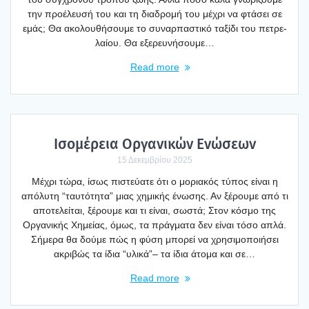
την προ­έ­λευ­σή του και τη δια­δρο­μή του μέχρι να φτά­σει σε
εμάς; Θα ακο­λου­θή­σου­με το συναρ­πα­στι­κό ταξί­δι του πετρε­
λαί­ου. Θα εξε­ρευ­νή­σου­με…
Read more
Ισο­μέ­ρεια Οργα­νι­κών Ενώ­σε­ων
15 Δεκεμβρίου 2025
Μέχρι τώρα, ίσως πιστεύ­α­τε ότι ο μορια­κός τύπος είναι η
από­λυ­τη “ταυ­τό­τη­τα” μιας χημι­κής ένω­σης. Αν ξέρου­με από τι
απο­τε­λεί­ται, ξέρου­με και τι είναι, σωστά; Στον κόσμο της
Οργα­νι­κής Χημεί­ας, όμως, τα πράγ­μα­τα δεν είναι τόσο απλά.
Σήμε­ρα θα δού­με πώς η φύση μπο­ρεί να χρη­σι­μο­ποι­ή­σει
ακρι­βώς τα ίδια “υλι­κά”– τα ίδια άτο­μα και σε…
Read more