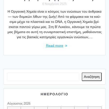
6 Νοεμβρίου 2025
Η Οργα­νι­κή Χημεία είναι ο κόσμος των ενώ­σε­ων του άνθρα­κα
— των δομι­κών λίθων της ζωής! Από τα φάρ­μα­κα και τα καύ­
σι­μα μέχρι τα πλα­στι­κά και το DNA, η Οργα­νι­κή Χημεία βρί­
σκε­ται παντού γύρω μας. Στη Β’ Λυκεί­ου, κάνου­με τα πρώ­τα
μας βήμα­τα σε αυτή τη συναρ­πα­στι­κή επι­στή­μη, μαθαί­νο­ντας
για τις βασι­κές κατη­γο­ρί­ες οργα­νι­κών ενώ­σε­ων,…
Read more
Αναζήτηση
ΗΜΕΡΟΛΟΓΙΟ
Αύγουστος 2026