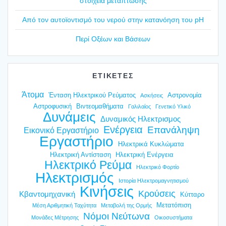
στοι­χεία μετά­πτω­σης
Από τον αυτοϊ­ο­ντι­σμό του νερού στην κατα­νό­η­ση του pH
Περί Οξέ­ων και Βάσε­ων
ΕΤΙΚΕΤΕΣ
Άτομα
Ένταση Ηλεκτρικού Ρεύματος
Αστρονομία
Ασκήσεις
Αστροφυσική
Βιντεομαθήματα
Γαλιλαίος
Γενετικό Υλικό
Δυνάμεις
Δυναμικός Ηλεκτρισμος
Ενέργεια
Επανάληψη
Εικονικό Εργαστήριο
Εργαστήριο
Ηλεκτρικά Κυκλώματα
Ηλεκτρική Αντίσταση
Ηλεκτρική Ενέργεια
Ηλεκτρικό Ρεύμα
Ηλεκτρικό Φορτίο
Ηλεκτρισμός
Ιστορία Ηλεκτρομαγνητισμού
Κινήσεις
Κρούσεις
Κβαντομηχανική
Κύτταρο
Μετατόπιση
Μέση Αριθμητική Ταχύτητα
Μεταβολή της Ορμής
Νόμοι Νεύτωνα
Μονάδες Μέτρησης
Οικοσυστήματα