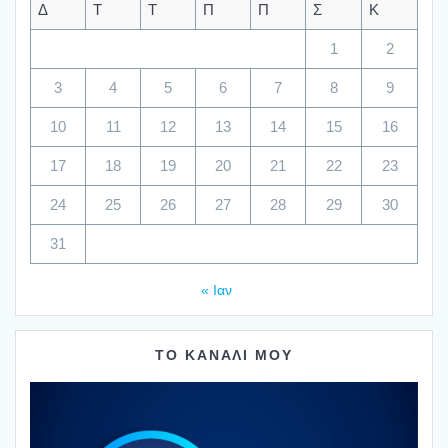
Δ
Τ
Τ
Π
Π
Σ
Κ
1
2
3
4
5
6
7
8
9
10
11
12
13
14
15
16
17
18
19
20
21
22
23
24
25
26
27
28
29
30
31
« Ιαν
ΤΟ ΚΑΝΑΛΙ ΜΟΥ