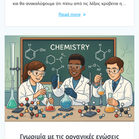
και θα ανα­κα­λύ­ψου­με ότι πίσω από τις λέξεις κρύ­βε­ται η…
Read more
Γνω­ρι­μία με τις οργα­νι­κές ενώ­σεις