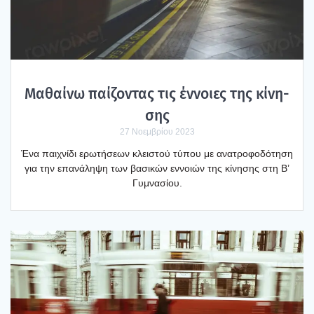
Μαθαί­νω παί­ζο­ντας τις έννοιες της κίνη­
σης
27 Νοεμβρίου 2023
Ένα παι­χνί­δι ερω­τή­σε­ων κλει­στού τύπου με ανα­τρο­φο­δό­τη­ση
για την επα­νά­λη­ψη των βασι­κών εννοιών της κίνη­σης στη Β’
Γυμνα­σί­ου.