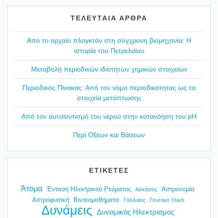
ΤΕΛΕΥΤΑΙΑ ΑΡΘΡΑ
Από το αρχαίο πλαγ­κτόν στη σύγ­χρο­νη βιο­μη­χα­νία: Η
ιστο­ρία του Πετρε­λαί­ου
Mετα­βο­λή περιο­δι­κών ιδιο­τή­των χημι­κών στοι­χεί­ων
Περιο­δι­κός Πίνα­κας: Από τον νόμο περιο­δι­κό­τη­τας ως τα
στοι­χεία μετά­πτω­σης
Από τον αυτοϊ­ο­ντι­σμό του νερού στην κατα­νό­η­ση του pH
Περί Οξέ­ων και Βάσε­ων
ΕΤΙΚΕΤΕΣ
Άτομα
Ένταση Ηλεκτρικού Ρεύματος
Αστρονομία
Ασκήσεις
Αστροφυσική
Βιντεομαθήματα
Γαλιλαίος
Γενετικό Υλικό
Δυνάμεις
Δυναμικός Ηλεκτρισμος