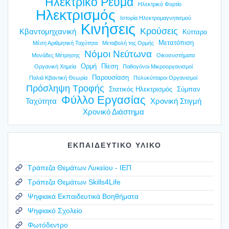
Ηλεκτρικό Ρεύμα
Ηλεκτρικό Φορτίο
Ηλεκτρισμός
Ιστορία Ηλεκτρομαγνητισμού
Κινήσεις
Κρούσεις
Κβαντομηχανική
Κύτταρο
Μετατόπιση
Μέση Αριθμητική Ταχύτητα
Μεταβολή της Ορμής
Νόμοι Νεύτωνα
Μονάδες Μέτρησης
Οικοσυστήματα
Ορμή
Πίεση
Οργανική Χημεία
Παθογόνοι Μικροοργανισμοί
Παρουσίαση
Παλιά Κβαντική Θεωρία
Πολυκύτταροι Οργανισμοί
Πρόσληψη Τροφής
Στατικός Ηλεκτρισμός
Σύμπαν
Φύλλο Εργασίας
Ταχύτητα
Χρονική Στιγμή
Χρονικό Διάστημα
ΕΚΠΑΙΔΕΥΤΙΚΟ ΥΛΙΚΟ
Τράπεζα Θεμάτων Λυκείου - ΙΕΠ
Τράπεζα Θεμάτων Skills4Life
Ψηφιακά Εκπαιδευτικά Βοηθήματα
Ψηφιακό Σχολείο
Φωτόδεντρο