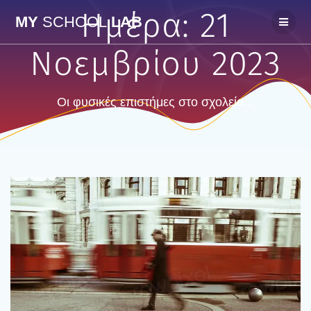
Skip
Ημέρα:
21
MY
SCHOOL
LAB
to
content
Νοεμβρίου 2023
Οι φυσικές επιστήμες στο σχολείο...