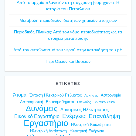
Από το αρχαίο πλαγ­κτόν στη σύγ­χρο­νη βιο­μη­χα­νία: Η
ιστο­ρία του Πετρε­λαί­ου
Mετα­βο­λή περιο­δι­κών ιδιο­τή­των χημι­κών στοι­χεί­ων
Περιο­δι­κός Πίνα­κας: Από τον νόμο περιο­δι­κό­τη­τας ως τα
στοι­χεία μετά­πτω­σης
Από τον αυτοϊ­ο­ντι­σμό του νερού στην κατα­νό­η­ση του pH
Περί Οξέ­ων και Βάσε­ων
ΕΤΙΚΕΤΕΣ
Άτομα
Ένταση Ηλεκτρικού Ρεύματος
Αστρονομία
Ασκήσεις
Αστροφυσική
Βιντεομαθήματα
Γαλιλαίος
Γενετικό Υλικό
Δυνάμεις
Δυναμικός Ηλεκτρισμος
Ενέργεια
Επανάληψη
Εικονικό Εργαστήριο
Εργαστήριο
Ηλεκτρικά Κυκλώματα
Ηλεκτρική Αντίσταση
Ηλεκτρική Ενέργεια