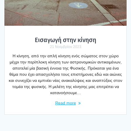
Εισα­γω­γή στην κίνη­ση
21 Νοεμβρίου 2023
Η κίνη­ση, από την απλή κίνη­ση ενός σώμα­τος στον χώρο
μέχρι την περί­πλο­κη κίνη­ση των αστρο­νο­μι­κών αντι­κει­μέ­νων,
απο­τε­λεί μία βασι­κή έννοια της Φυσι­κής. Πρό­κει­ται για ένα
θέμα που έχει απα­σχο­λή­σει τους επι­στή­μο­νες εδώ και αιώ­νες
και συνε­χί­ζει να εμπνέ­ει νέες ανα­κα­λύ­ψεις και ανα­πτύ­ξεις στον
τομέα της φυσι­κής. Η μελέ­τη της κίνη­σης μας επι­τρέ­πει να
κατα­νο­ή­σου­με…
Read more