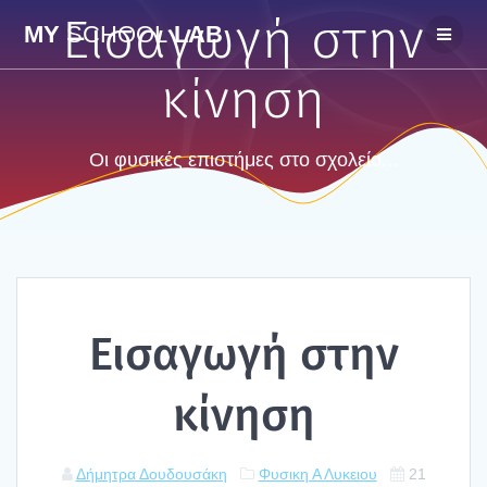
Skip
Εισαγωγή στην
MY
SCHOOL
LAB
to
content
κίνηση
Οι φυσικές επιστήμες στο σχολείο...
Εισα­γω­γή στην
κίνη­ση
Δήμητρα Δουδουσάκη
Φυσικη Α Λυκειου
21