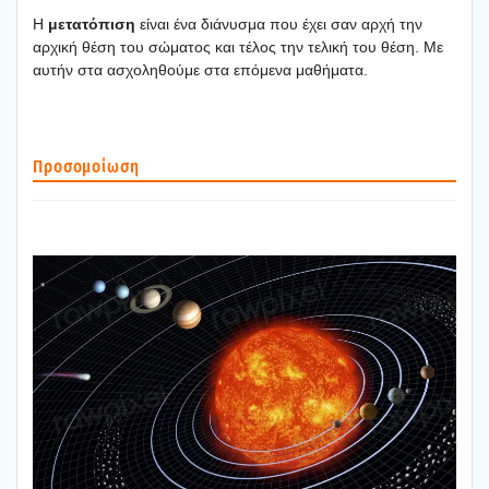
Η
μετα­τό­πι­ση
είναι ένα διά­νυ­σμα που έχει σαν αρχή την
αρχι­κή θέση του σώμα­τος και τέλος την τελι­κή του θέση. Με
αυτήν στα ασχο­λη­θού­με στα επό­με­να μαθή­μα­τα.
Προ­σο­μοί­ω­ση