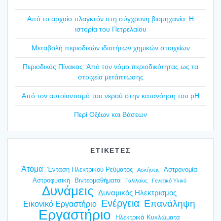
Από το αρχαίο πλαγ­κτόν στη σύγ­χρο­νη βιο­μη­χα­νία: Η
ιστο­ρία του Πετρε­λαί­ου
Mετα­βο­λή περιο­δι­κών ιδιο­τή­των χημι­κών στοι­χεί­ων
Περιο­δι­κός Πίνα­κας: Από τον νόμο περιο­δι­κό­τη­τας ως τα
στοι­χεία μετά­πτω­σης
Από τον αυτοϊ­ο­ντι­σμό του νερού στην κατα­νό­η­ση του pH
Περί Οξέ­ων και Βάσε­ων
ΕΤΙΚΕΤΕΣ
Άτομα
Ένταση Ηλεκτρικού Ρεύματος
Αστρονομία
Ασκήσεις
Αστροφυσική
Βιντεομαθήματα
Γαλιλαίος
Γενετικό Υλικό
Δυνάμεις
Δυναμικός Ηλεκτρισμος
Ενέργεια
Επανάληψη
Εικονικό Εργαστήριο
Εργαστήριο
Ηλεκτρικά Κυκλώματα