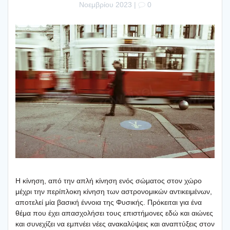
Νοεμβρίου 2023
|
0
Η κίνη­ση, από την απλή κίνη­ση ενός σώμα­τος στον χώρο
μέχρι την περί­πλο­κη κίνη­ση των αστρο­νο­μι­κών αντι­κει­μέ­νων,
απο­τε­λεί μία βασι­κή έννοια της Φυσι­κής. Πρό­κει­ται για ένα
θέμα που έχει απα­σχο­λή­σει τους επι­στή­μο­νες εδώ και αιώ­νες
και συνε­χί­ζει να εμπνέ­ει νέες ανα­κα­λύ­ψεις και ανα­πτύ­ξεις στον