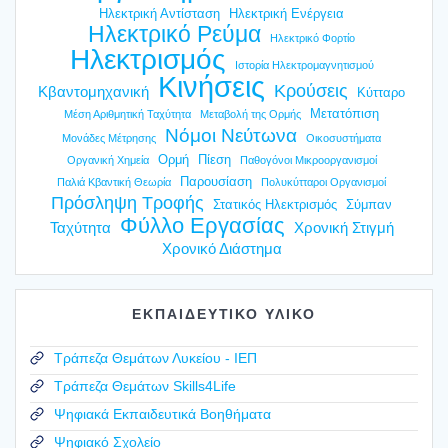
Ηλεκτρική Αντίσταση
Ηλεκτρική Ενέργεια
Ηλεκτρικό Ρεύμα
Ηλεκτρικό Φορτίο
Ηλεκτρισμός
Ιστορία Ηλεκτρομαγνητισμού
Κινήσεις
Κρούσεις
Κβαντομηχανική
Κύτταρο
Μετατόπιση
Μέση Αριθμητική Ταχύτητα
Μεταβολή της Ορμής
Νόμοι Νεύτωνα
Μονάδες Μέτρησης
Οικοσυστήματα
Ορμή
Πίεση
Οργανική Χημεία
Παθογόνοι Μικροοργανισμοί
Παρουσίαση
Παλιά Κβαντική Θεωρία
Πολυκύτταροι Οργανισμοί
Πρόσληψη Τροφής
Στατικός Ηλεκτρισμός
Σύμπαν
Φύλλο Εργασίας
Ταχύτητα
Χρονική Στιγμή
Χρονικό Διάστημα
ΕΚΠΑΙΔΕΥΤΙΚΟ ΥΛΙΚΟ
Τράπεζα Θεμάτων Λυκείου - ΙΕΠ
Τράπεζα Θεμάτων Skills4Life
Ψηφιακά Εκπαιδευτικά Βοηθήματα
Ψηφιακό Σχολείο