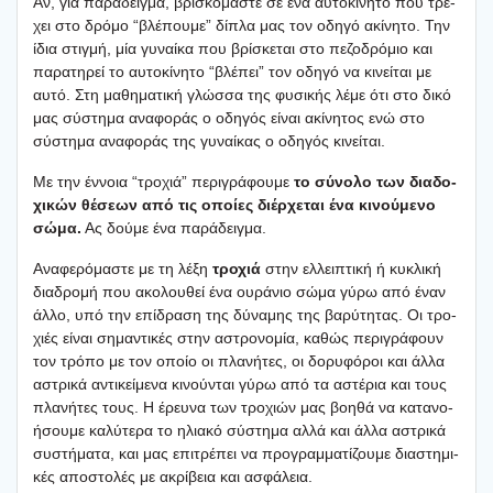
Αν, για παρά­δειγ­μα, βρι­σκό­μα­στε σε ένα αυτο­κί­νη­το που τρέ­
χει στο δρό­μο “βλέ­που­με” δίπλα μας τον οδη­γό ακί­νη­το. Την
ίδια στιγ­μή, μία γυναί­κα που βρί­σκε­ται στο πεζο­δρό­μιο και
παρα­τη­ρεί το αυτο­κί­νη­το “βλέ­πει” τον οδη­γό να κινεί­ται με
αυτό. Στη μαθη­μα­τι­κή γλώσ­σα της φυσι­κής λέμε ότι στο δικό
μας σύστη­μα ανα­φο­ράς ο οδη­γός είναι ακί­νη­τος ενώ στο
σύστη­μα ανα­φο­ράς της γυναί­κας ο οδη­γός κινεί­ται.
Με την έννοια “τρο­χιά” περι­γρά­φου­με
το σύνο­λο των δια­δο­
χι­κών θέσε­ων από τις οποί­ες διέρ­χε­ται ένα κινού­με­νο
σώμα.
Ας δού­με ένα παρά­δειγ­μα.
Ανα­φε­ρό­μα­στε με τη λέξη
τρο­χιά
στην ελλει­πτι­κή ή κυκλι­κή
δια­δρο­μή που ακο­λου­θεί ένα ουρά­νιο σώμα γύρω από έναν
άλλο, υπό την επί­δρα­ση της δύνα­μης της βαρύ­τη­τας. Οι τρο­
χιές είναι σημα­ντι­κές στην αστρο­νο­μία, καθώς περι­γρά­φουν
τον τρό­πο με τον οποίο οι πλα­νή­τες, οι δορυ­φό­ροι και άλλα
αστρι­κά αντι­κεί­με­να κινού­νται γύρω από τα αστέ­ρια και τους
πλα­νή­τες τους. Η έρευ­να των τρο­χιών μας βοη­θά να κατα­νο­
ή­σου­με καλύ­τε­ρα το ηλια­κό σύστη­μα αλλά και άλλα αστρι­κά
συστή­μα­τα, και μας επι­τρέ­πει να προ­γραμ­μα­τί­ζου­με δια­στη­μι­
κές απο­στο­λές με ακρί­βεια και ασφά­λεια.