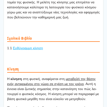
τομέα της φυσι­κής. Η μελέ­τη της κίνη­σης μας επι­τρέ­πει να
κατα­νο­ή­σου­με καλύ­τε­ρα τη λει­τουρ­γία του φυσι­κού κόσμου
γύρω μας και να ανα­πτύ­ξου­με νέες τεχνο­λο­γί­ες και εφαρ­μο­γές
που βελ­τιώ­νουν την καθη­με­ρι­νή μας ζωή.
Σχο­λι­κό Βιβλίο
1.1
Ευθύ­γραμ­μη κίνη­ση
Κίνη­ση
Η
κίνη­ση
στη φυσι­κή, ανα­φέ­ρε­ται στη
μετα­βο­λή της θέσης
ενός αντι­κει­μέ­νου στο χώρο σε σχέ­ση με τον χρό­νο
. Αυτή η
έννοια είναι ζωτι­κής σημα­σί­ας στην κατα­νό­η­ση του πώς λει­
τουρ­γεί ο φυσι­κός κόσμος. Η κίνη­ση μπο­ρεί να περι­γρα­φεί με
βάση φυσι­κά μεγέ­θη που είναι εύκο­λο να μετρη­θούν.