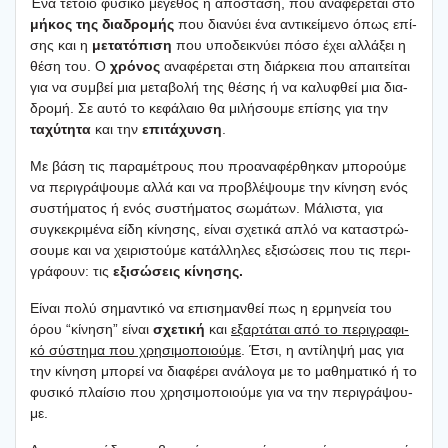
Ένα τέτοιο φυσι­κό μέγε­θος η από­στα­ση, που ανα­φέ­ρε­ται στο
μήκος της δια­δρο­μής
που δια­νύ­ει ένα αντι­κεί­με­νο όπως επί­
σης και η
μετα­τό­πι­ση
που υπο­δει­κνύ­ει πόσο έχει αλλά­ξει η
θέση του. Ο
χρό­νος
ανα­φέ­ρε­ται στη διάρ­κεια που απαι­τεί­ται
για να συμ­βεί μια μετα­βο­λή της θέσης ή να καλυ­φθεί μια δια­
δρο­μή. Σε αυτό το κεφά­λαιο θα μιλή­σου­με επί­σης για την
ταχύ­τη­τα
και την
επι­τά­χυν­ση
.
Με βάση τις παρα­μέ­τρους που προ­α­να­φέρ­θη­καν μπο­ρού­με
να περι­γρά­ψου­με αλλά και να προ­βλέ­ψου­με την κίνη­ση ενός
συστή­μα­τος ή ενός συστή­μα­τος σωμά­των. Μάλι­στα, για
συγκε­κρι­μέ­να είδη κίνη­σης, είναι σχε­τι­κά απλό να κατα­στρώ­
σου­με και να χει­ρι­στού­με κατάλ­λη­λες εξι­σώ­σεις που τις περι­
γρά­φουν: τις
εξι­σώ­σεις κίνη­σης.
Είναι πολύ σημα­ντι­κό να επι­ση­μαν­θεί πως η ερμη­νεία του
όρου “κίνη­ση” είναι
σχε­τι­κή
και
εξαρ­τά­ται από το περι­γρα­φι­
κό σύστη­μα που χρη­σι­μο­ποιού­με
. Έτσι, η αντί­λη­ψή μας για
την κίνη­ση μπο­ρεί να δια­φέ­ρει ανά­λο­γα με το μαθη­μα­τι­κό ή το
φυσι­κό πλαί­σιο που χρη­σι­μο­ποιού­με για να την περι­γρά­ψου­
με.