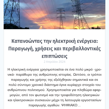
Κατα­νο­ώ­ντας την ηλε­κτρι­κή ενέρ­γεια:
Παρα­γω­γή, χρή­σεις και περι­βαλ­λο­ντι­κές
επι­πτώ­σεις
2 Απριλίου 2024
Η ηλε­κτρι­κή ενέρ­γεια χρη­σι­μο­ποιεί­ται σε ένα πολύ μικρό ‑χρο­­
νι­­κά- παρά­θυ­ρο της ανθρώ­πι­νης ιστο­ρί­ας. Ωστό­σο, οι τρό­ποι
παρα­γω­γής και χρή­σης της εξε­λί­χθη­καν σημα­ντι­κά και σε
πολύ σύντο­μο χρο­νι­κό διά­στη­μα έγι­νε κυρί­αρ­χο στοι­χείο του
ανθρώ­πι­νου πολι­τι­σμού. Χρη­σι­μο­ποιεί­ται για πλη­θώ­ρα εφαρ­
μο­γών, από τον φωτι­σμό και την τρο­φο­δό­τη­ση ηλε­κτρι­κών
και ηλε­κτρο­νι­κών συσκευών μέχρι τη λει­τουρ­γία εργο­στα­σί­ων
παρα­γω­γής αγα­θών. ΨΗΦΙΑΚΟ…