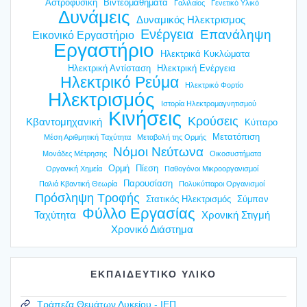
Αστροφυσική
Βιντεομαθήματα
Γαλιλαίος
Γενετικό Υλικό
Δυνάμεις
Δυναμικός Ηλεκτρισμος
Ενέργεια
Επανάληψη
Εικονικό Εργαστήριο
Εργαστήριο
Ηλεκτρικά Κυκλώματα
Ηλεκτρική Αντίσταση
Ηλεκτρική Ενέργεια
Ηλεκτρικό Ρεύμα
Ηλεκτρικό Φορτίο
Ηλεκτρισμός
Ιστορία Ηλεκτρομαγνητισμού
Κινήσεις
Κρούσεις
Κβαντομηχανική
Κύτταρο
Μετατόπιση
Μέση Αριθμητική Ταχύτητα
Μεταβολή της Ορμής
Νόμοι Νεύτωνα
Μονάδες Μέτρησης
Οικοσυστήματα
Ορμή
Πίεση
Οργανική Χημεία
Παθογόνοι Μικροοργανισμοί
Παρουσίαση
Παλιά Κβαντική Θεωρία
Πολυκύτταροι Οργανισμοί
Πρόσληψη Τροφής
Στατικός Ηλεκτρισμός
Σύμπαν
Φύλλο Εργασίας
Ταχύτητα
Χρονική Στιγμή
Χρονικό Διάστημα
ΕΚΠΑΙΔΕΥΤΙΚΟ ΥΛΙΚΟ
Τράπεζα Θεμάτων Λυκείου - ΙΕΠ