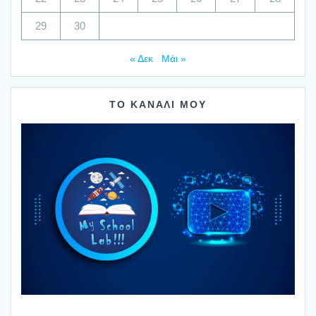
29
30
« Δεκ
Μάι »
ΤΟ ΚΑΝΑΛΙ ΜΟΥ