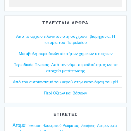
ΤΕΛΕΥΤΑΙΑ ΑΡΘΡΑ
Από το αρχαίο πλαγ­κτόν στη σύγ­χρο­νη βιο­μη­χα­νία: Η
ιστο­ρία του Πετρε­λαί­ου
Mετα­βο­λή περιο­δι­κών ιδιο­τή­των χημι­κών στοι­χεί­ων
Περιο­δι­κός Πίνα­κας: Από τον νόμο περιο­δι­κό­τη­τας ως τα
στοι­χεία μετά­πτω­σης
Από τον αυτοϊ­ο­ντι­σμό του νερού στην κατα­νό­η­ση του pH
Περί Οξέ­ων και Βάσε­ων
ΕΤΙΚΕΤΕΣ
Άτομα
Ένταση Ηλεκτρικού Ρεύματος
Αστρονομία
Ασκήσεις