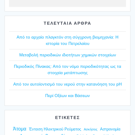
ΤΕΛΕΥΤΑΙΑ ΑΡΘΡΑ
Από το αρχαίο πλαγ­κτόν στη σύγ­χρο­νη βιο­μη­χα­νία: Η
ιστο­ρία του Πετρε­λαί­ου
Mετα­βο­λή περιο­δι­κών ιδιο­τή­των χημι­κών στοι­χεί­ων
Περιο­δι­κός Πίνα­κας: Από τον νόμο περιο­δι­κό­τη­τας ως τα
στοι­χεία μετά­πτω­σης
Από τον αυτοϊ­ο­ντι­σμό του νερού στην κατα­νό­η­ση του pH
Περί Οξέ­ων και Βάσε­ων
ΕΤΙΚΕΤΕΣ
Άτομα
Ένταση Ηλεκτρικού Ρεύματος
Αστρονομία
Ασκήσεις