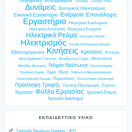
Αστροφυσική
Βιντεομαθήματα
Γαλιλαίος
Γενετικό Υλικό
Δυνάμεις
Δυναμικός Ηλεκτρισμος
Ενέργεια
Επανάληψη
Εικονικό Εργαστήριο
Εργαστήριο
Ηλεκτρικά Κυκλώματα
Ηλεκτρική Αντίσταση
Ηλεκτρική Ενέργεια
Ηλεκτρικό Ρεύμα
Ηλεκτρικό Φορτίο
Ηλεκτρισμός
Ιστορία Ηλεκτρομαγνητισμού
Κινήσεις
Κρούσεις
Κβαντομηχανική
Κύτταρο
Μετατόπιση
Μέση Αριθμητική Ταχύτητα
Μεταβολή της Ορμής
Νόμοι Νεύτωνα
Μονάδες Μέτρησης
Οικοσυστήματα
Ορμή
Πίεση
Οργανική Χημεία
Παθογόνοι Μικροοργανισμοί
Παρουσίαση
Παλιά Κβαντική Θεωρία
Πολυκύτταροι Οργανισμοί
Πρόσληψη Τροφής
Στατικός Ηλεκτρισμός
Σύμπαν
Φύλλο Εργασίας
Ταχύτητα
Χρονική Στιγμή
Χρονικό Διάστημα
ΕΚΠΑΙΔΕΥΤΙΚΟ ΥΛΙΚΟ
Τράπεζα Θεμάτων Λυκείου - ΙΕΠ