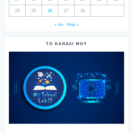
24
25
26
27
28
« Ιαν
Μαρ »
ΤΟ ΚΑΝΑΛΙ ΜΟΥ