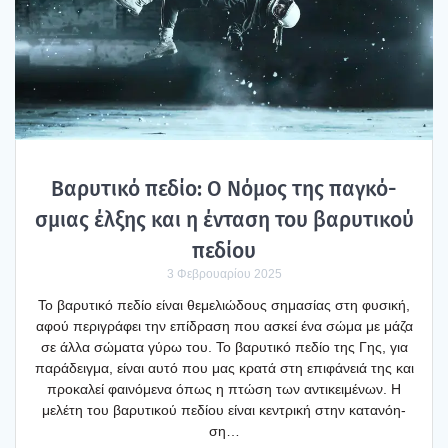
Βαρυ­τι­κό πεδίο: Ο Νόμος της παγκό­
σμιας έλξης και η έντα­ση του βαρυ­τι­κού
πεδί­ου
3 Φεβρουαρίου 2025
Το βαρυ­τι­κό πεδίο είναι θεμε­λιώ­δους σημα­σί­ας στη φυσι­κή,
αφού περι­γρά­φει την επί­δρα­ση που ασκεί ένα σώμα με μάζα
σε άλλα σώμα­τα γύρω του. Το βαρυ­τι­κό πεδίο της Γης, για
παρά­δειγ­μα, είναι αυτό που μας κρα­τά στη επι­φά­νειά της και
προ­κα­λεί φαι­νό­με­να όπως η πτώ­ση των αντι­κει­μέ­νων. Η
μελέ­τη του βαρυ­τι­κού πεδί­ου είναι κεντρι­κή στην κατα­νό­η­
ση…