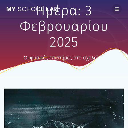
Skip
Ημέρα:
3
MY
SCHOOL
LAB
to
content
Φεβρουαρίου
2025
Οι φυσικές επιστήμες στο σχολείο...