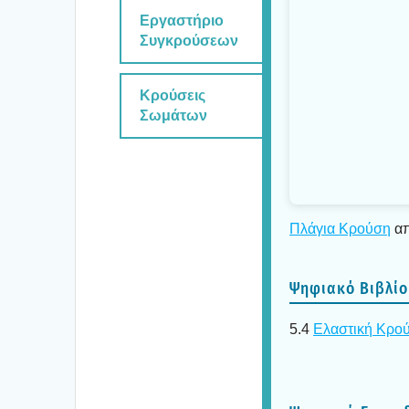
Εργα­στή­ριο
Συγκρού­σε­ων
Κρού­σεις
Σωμά­των
Πλά­για Κρού­ση
απ
Ψηφια­κό Βιβλίο
5.4
Ελα­στι­κή Κρο