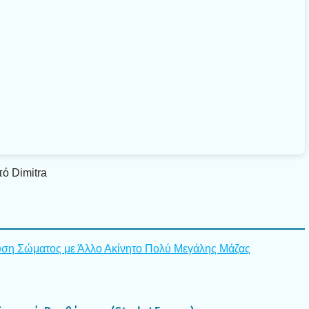
ό Dimitra
ύ­ση Σώμα­τος με Άλλο Ακί­νη­το Πολύ Μεγά­λης Μάζας