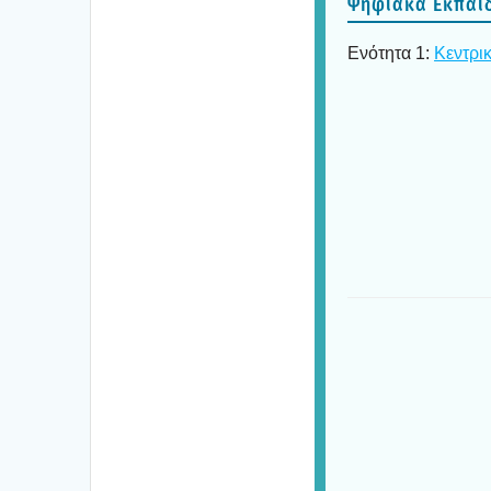
Ψηφια­κά Εκπαι­δ
Ενό­τη­τα 1:
Κεντρι­