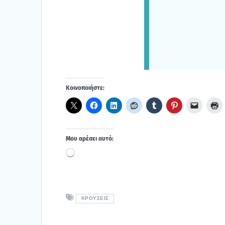
Κοι­νο­ποι­ή­στε:
Μου αρέ­σει αυτό:
Loading…
ΚΡΟΎΣΕΙΣ