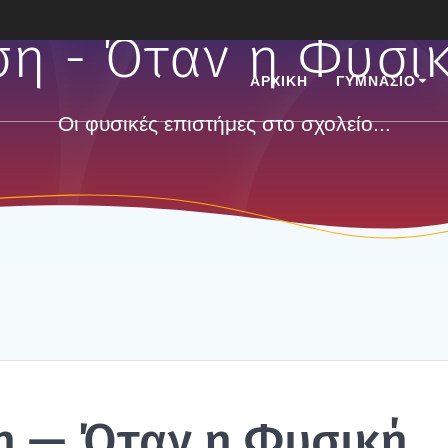
η - Όταν η Φυσικ
ΑΡΧΙΚΗ
ΓΥΜΝΑΣΙΟ
Οι φυσικές επιστήμες στο σχολείο...
ση — Όταν η Φυσι­κή