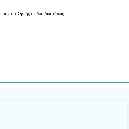
ρη­σης της Ορμής σε δύο δια­στά­σεις.