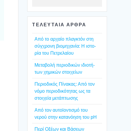
ΤΕΛΕΥΤΑΙΑ ΑΡΘΡΑ
Από το αρχαίο πλαγ­κτόν στη
σύγ­χρο­νη βιο­μη­χα­νία: Η ιστο­
ρία του Πετρε­λαί­ου
Mετα­βο­λή περιο­δι­κών ιδιο­τή­
των χημι­κών στοι­χεί­ων
Περιο­δι­κός Πίνα­κας: Από τον
νόμο περιο­δι­κό­τη­τας ως τα
στοι­χεία μετά­πτω­σης
Από τον αυτοϊ­ο­ντι­σμό του
νερού στην κατα­νό­η­ση του pH
Περί Οξέ­ων και Βάσε­ων