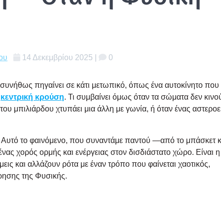
ου
14 Δεκεμβρίου 2025
|
0
 συνή­θως πηγαί­νει σε κάτι μετω­πι­κό, όπως ένα αυτο­κί­νη­το που
η
κεντρι­κή κρού­ση
. Τι συμ­βαί­νει όμως όταν τα σώμα­τα δεν κινο
α του μπι­λιάρ­δου χτυ­πά­ει μια άλλη με γωνία, ή όταν ένας αστε­ροε
! Αυτό το φαι­νό­με­νο, που συνα­ντά­με παντού —από το μπά­σκετ 
νας χορός ορμής και ενέρ­γειας στον δισ­διά­στα­το χώρο. Είναι η
ις και αλλά­ζουν ρότα με έναν τρό­πο που φαί­νε­ται χαο­τι­κός,
ρη­σης της Φυσι­κής.