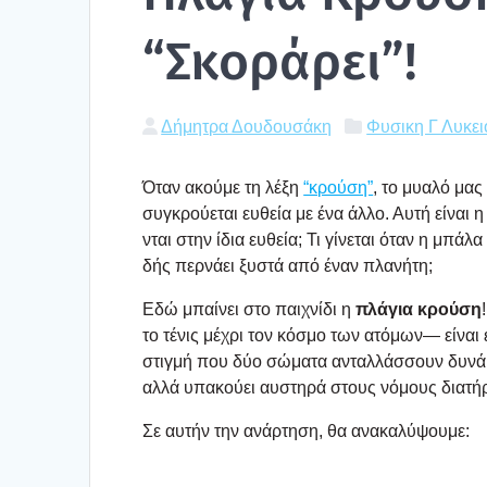
“Σκο­ρά­ρει”!
Δήμητρα Δουδουσάκη
Φυσικη Γ Λυκει
Όταν ακού­με τη λέξη
“κρού­ση”
, το μυα­λό μας
συγκρού­ε­ται ευθεία με ένα άλλο. Αυτή είναι 
νται στην ίδια ευθεία; Τι γίνε­ται όταν η μπά­λ
δής περ­νά­ει ξυστά από έναν πλα­νή­τη;
Εδώ μπαί­νει στο παι­χνί­δι η
πλά­για κρού­ση
το τένις μέχρι τον κόσμο των ατό­μων— είναι έ
στιγ­μή που δύο σώμα­τα ανταλ­λάσ­σουν δυνά­με
αλλά υπα­κού­ει αυστη­ρά στους νόμους δια­τή­
Σε αυτήν την ανάρ­τη­ση, θα ανα­κα­λύ­ψου­με: