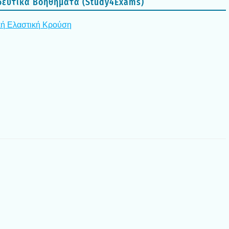
ευ­τι­κά Βοη­θή­μα­τα (Study4Exams)
κή Ελα­στι­κή Κρού­ση