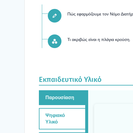
Πώς εφαρ­μό­ζου­με τον Νόμο Δια­τή­
Τι ακρι­βώς είναι η πλά­για κρού­ση.
Εκπαι­δευ­τι­κό Υλι­κό
Παρου­σί­α­ση
Ψηφια­κό
Υλι­κό