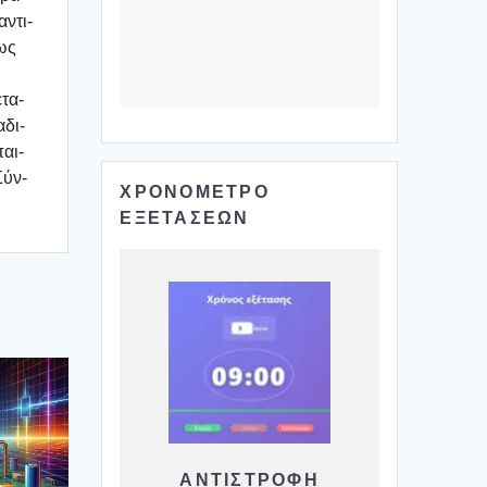
αντι­
μως
ετα­
­δι­
αι­
Σύν­
ΧΡΟΝΟΜΕΤΡΟ
ΕΞΕΤΑΣΕΩΝ
ΑΝΤΙΣΤΡΟΦΗ