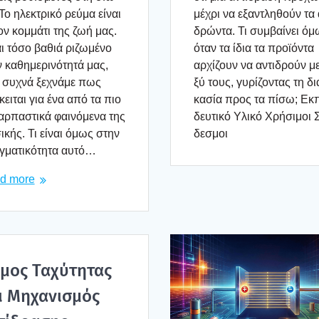
Το ηλε­κτρι­κό ρεύ­μα είναι
μέχρι να εξα­ντλη­θούν τα 
ον κομ­μά­τι της ζωή μας.
δρώ­ντα. Τι συμ­βαί­νει ό
ι τόσο βαθιά ριζω­μέ­νο
όταν τα ίδια τα προ­ϊ­ό­ντα
 καθη­με­ρι­νό­τη­τά μας,
αρχί­ζουν να αντι­δρούν μ
 συχνά ξεχνά­με πως
ξύ τους, γυρί­ζο­ντας τη δια
κει­ται για ένα από τα πιο
κα­σία προς τα πίσω; Εκπ
ρ­πα­στι­κά φαι­νό­με­να της
δευ­τι­κό Υλι­κό Χρή­σι­μοι 
­κής. Τι είναι όμως στην
δε­σμοι
­μα­τι­κό­τη­τα αυτό…
d more
μος Ταχύ­τη­τας
ι Μηχα­νι­σμός