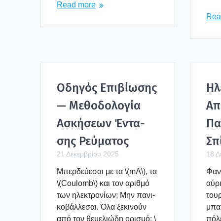
Read more
Rea
Οδη­γός Επι­βί­ω­σης
Ηλε
— Μεθο­δο­λο­γία
Απ
Ασκή­σε­ων Έντα­
Πα
σης Ρεύ­μα­τος
Σπί
21 Δεκεμβρίου 2025
18 Δ
Μπερ­δεύ­ε­σαι με τα \(mA\), τα
Φαντ
\(Coulomb\) και τον αριθ­μό
αύρι
των ηλε­κτρο­νί­ων; Μην πανι­
τουρ
κο­βάλ­λε­σαι. Όλα ξεκι­νούν
μπα­
από τον θεμε­λιώ­δη ορι­σμό: \
πόλε