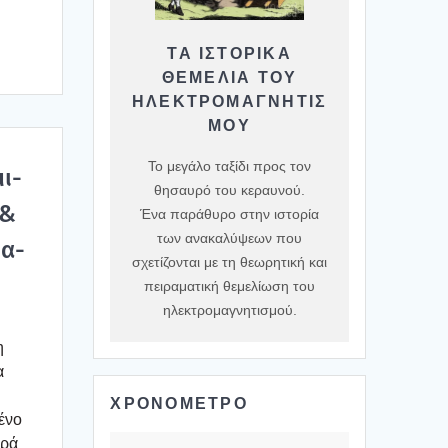
ΤΑ ΙΣΤΟΡΙΚΆ
ΘΕΜΈΛΙΑ ΤΟΥ
ΗΛΕΚΤΡΟΜΑΓΝΗΤΙΣ
ΜΟΎ
Το μεγάλο ταξίδι προς τον
ι­
θησαυρό του κεραυνού.
 &
Ένα παράθυρο στην ιστορία
των ανακαλύψεων που
ρα­
σχετίζονται με τη θεωρητική και
πειραματική θεμελίωση του
ηλεκτρομαγνητισμού.
η
α
ΧΡΟΝΟΜΕΤΡΟ
έ­νο
­ρά