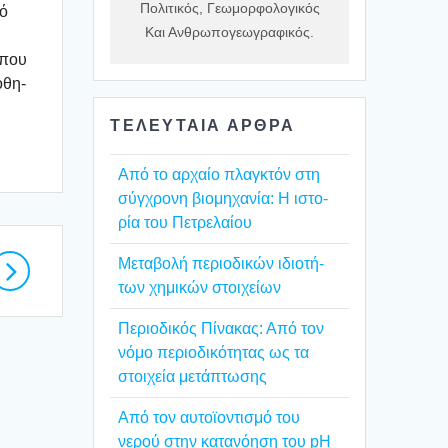
Πολιτικός, Γεωμορφολογικός
κό
Και Ανθρωπογεωγραφικός.
 που
ο­θη­
ΤΕΛΕΥΤΑΙΑ ΑΡΘΡΑ
Από το αρχαίο πλαγ­κτόν στη
σύγ­χρο­νη βιο­μη­χα­νία: Η ιστο­
ρία του Πετρε­λαί­ου
Mετα­βο­λή περιο­δι­κών ιδιο­τή­
των χημι­κών στοι­χεί­ων
Περιο­δι­κός Πίνα­κας: Από τον
νόμο περιο­δι­κό­τη­τας ως τα
στοι­χεία μετά­πτω­σης
Από τον αυτοϊ­ο­ντι­σμό του
νερού στην κατα­νό­η­ση του pH