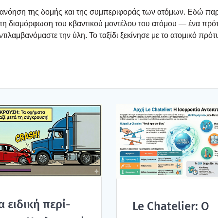
ατα­νό­η­ση της δομής και της συμπε­ρι­φο­ράς των ατό­μων. Εδώ πα
 στη δια­μόρ­φω­ση του κβα­ντι­κού μοντέ­λου του ατό­μου — ένα πρό­
­λαμ­βα­νό­μα­στε την ύλη. Το ταξί­δι ξεκί­νη­σε με το ατο­μι­κό πρό­τ
α ειδι­κή περί­
Le Chatelier: Ο