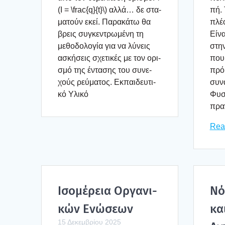
(I = \frac{q}{t}\) αλλά… δε στα­
πή. 
μα­τούν εκεί. Παρα­κά­τω θα
πλέ­
βρεις συγκε­ντρω­μέ­νη τη
Είνα
μεθο­δο­λο­γία για να λύνεις
στην
ασκή­σεις σχε­τι­κές με τον ορι­
που
σμό της έντα­σης του συνε­
πρό­
χούς ρεύ­μα­τος. Εκπαι­δευ­τι­
συνα
κό Υλι­κό
Φυσι
πραγ
Rea
Ισο­μέ­ρεια Οργα­νι­
Νό
κών Ενώ­σε­ων
κα
15 Δεκεμβρίου 2025