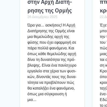
στην Αρχή Δια­τή­
πτ
ρη­σης της Ορμής
κρ
26 Δεκεμβρίου 2025
22 Δ
Ώρα για… ασκή­σεις! Η Αρχή
Έχε­
Δια­τή­ρη­σης της Ορμής είναι
μπο­
μια θεμε­λιώ­δης αρχή της
την 
φύσης που έχει εφαρ­μο­γή σε
του 
πάρα πολ­λά φαι­νό­με­να. Και
πώς 
όπως κάθε θεμε­λιώ­δης αρχή
μιας
δίνει τη δυνα­τό­τη­τα της πρό­
ται 
βλε­ψης. Είναι ένα πανί­σχυ­ρο
ση κ
εργα­λείο στα χέρια των φυσι­
Κρού
κών, δίνο­ντάς τους της δυνα­
όπου
τό­τη­τα να προ­βλέ­πουν πώς
κρού
θα κατα­λή­ξει ένα φαι­νό­με­νο,
ταχύ
όπως μια σύγκρου­ση ή
ένα 
μια…
Εδώ,
το 