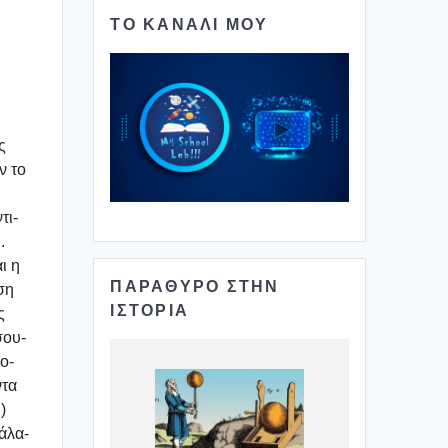
ΤΟ ΚΑΝΑΛΙ ΜΟΥ
ς
ν το
τι­
.
ι η
ΠΑΡΑΘΥΡΟ ΣΤΗΝ
ση
ΙΣΤΟΡΙΑ
ς
σου­
ο­
ντα
)
ά­λα­