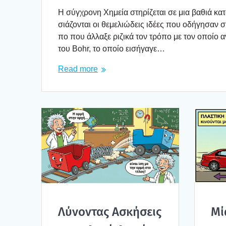
Η σύγ­χρο­νη Χημεία στη­ρί­ζε­ται σε μια βαθιά κ
σιά­ζο­νται οι θεμε­λιώ­δεις ιδέ­ες που οδή­γη­σαν
πο που άλλα­ξε ριζι­κά τον τρό­πο με τον οποίο αντι
του Bohr, το οποίο εισή­γα­γε…
Read more
Λύνο­ντας Ασκή­σεις
Μί