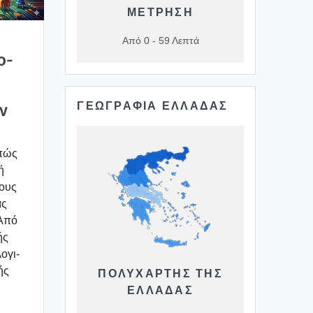
ΜΕΤΡΗΣΗ
Από 0 - 59 Λεπτά
ο­
ΓΕΩΓΡΑΦΙΑ ΕΛΛΑΔΑΣ
ν
 πώς
ή
ρους
ας
 Από
ής
ο­γι­
ής
ΠΟΛΥΧΆΡΤΗΣ ΤΗΣ
ΕΛΛΆΔΑΣ