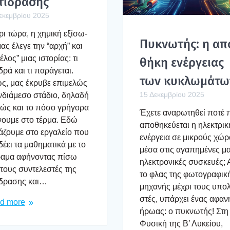
τί­δρα­σης
εκεμβρίου 2025
ι τώρα, η χημι­κή εξί­σω­
Πυκνω­τής: η απ
ας έλε­γε την “αρχή” και
έλος” μιας ιστο­ρί­ας: τι
θή­κη ενέρ­γειας
­δρά και τι παρά­γε­ται.
των κυκλω­μά­τω
, μας έκρυ­βε επι­με­λώς
15 Δεκεμβρίου 2025
νδιά­με­σο στά­διο, δηλα­δή
ώς και το πόσο γρή­γο­ρα
Έχε­τε ανα­ρω­τη­θεί ποτέ
νου­με στο τέρ­μα. Εδώ
απο­θη­κεύ­ε­ται η ηλε­κτρι­κ
ά­ζου­με στο εργα­λείο που
ενέρ­γεια σε μικρούς χώ
δέ­ει τα μαθη­μα­τι­κά με το
μέσα στις αγα­πη­μέ­νες μ
ρα­μα αφή­νο­ντας πίσω
ηλε­κτρο­νι­κές συσκευ­ές;
τους συντε­λε­στές της
το φλας της φωτο­γρα­φι­κ
­δρα­σης και…
μηχα­νής μέχρι τους υπο­λ
στές, υπάρ­χει ένας αφα­ν
d more
ήρω­ας: ο πυκνω­τής! Στη
Φυσι­κή της Β’ Λυκεί­ου,