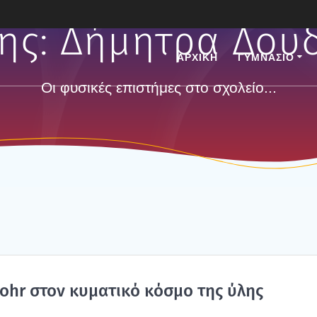
ης:
Δήμητρα Δου
ΑΡΧΙΚΗ
ΓΥΜΝΑΣΙΟ
Οι φυσικές επιστήμες στο σχολείο...
Bohr στον κυμα­τι­κό κόσμο της ύλης