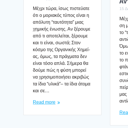
Αν
Μέχρι τώρα, ίσως πιστεύ­α­τε
15 Δ
ότι ο μορια­κός τύπος είναι η
Μέχρ
από­λυ­τη “ταυ­τό­τη­τα” μιας
ση μ
χημι­κής ένω­σης. Αν ξέρου­με
το “τ
από τι απο­τε­λεί­ται, ξέρου­με
αντι
και τι είναι, σωστά; Στον
Όμως
κόσμο της Οργα­νι­κής Χημεί­
το ε
ας, όμως, τα πράγ­μα­τα δεν
το π
είναι τόσο απλά. Σήμε­ρα θα
φτά­
δού­με πώς η φύση μπο­ρεί
εστι
να χρη­σι­μο­ποι­ή­σει ακρι­βώς
συν­
τα ίδια “υλι­κά”– τα ίδια άτο­μα
πεί­
και σε…
μας 
αντί
Read more
Rea