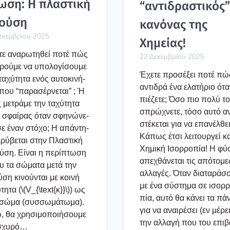
ω­ση: Η πλα­στι­κή
“αντι­δρα­στι­κός”
ού­ση
κανό­νας της
εκεμβρίου 2025
Χημεί­ας!
τε ανα­ρω­τη­θεί ποτέ πώς
22 Δεκεμβρίου 2025
ρού­με να υπο­λο­γί­σου­με
Έχε­τε προ­σέ­ξει ποτέ πώ
ταχύ­τη­τα ενός αυτο­κι­νή­
αντι­δρά ένα ελα­τή­ριο ότα
που “παρα­σέρ­νε­ται” ; Ή
πιέ­ζε­τε; Όσο πιο πολύ το
μετρά­με την ταχύ­τη­τα
σπρώ­χνε­τε, τόσο αυτό αν
 σφαί­ρας όταν σφη­νώ­νε­
στέ­κε­ται για να επα­νέλ­θει
σε έναν στό­χο; Η απά­ντη­
Κάπως έτσι λει­τουρ­γεί κα
ρύ­βε­ται στην Πλα­στι­κή
Χημι­κή Ισορ­ρο­πία! Η φύ
­ση. Είναι η περί­πτω­ση
απε­χθά­νε­ται τις από­το­με
 τα σώμα­τα μετά την
αλλα­γές. Όταν δια­τα­ράσ­
­ση κινού­νται με κοι­νή
με ένα σύστη­μα σε ισορ­ρ
­τη­τα (\(V_{\text{κ}}\)) ως
πία, αυτό θα κάνει τα πά
σώμα (συσ­σω­μά­τω­μα).
για να αναι­ρέ­σει (εν μέρει
 θα χρη­σι­μο­ποι­ή­σου­με
την αλλα­γή που του επι­β
ισχυ­ρό…