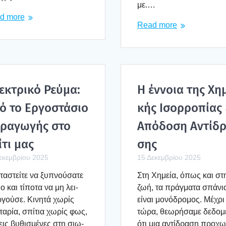
με.…
d more
Read more
­κτρι­κό Ρεύ­μα:
Η έννοια της Χημ
ό το Εργο­στά­σιο
κής Ισορ­ρο­πί­ας
ρα­γω­γής στο
Από­δο­ση Αντί­δ
­τι μας
σης
εκεμβρίου 2025
15 Δεκεμβρίου 2025
α­στεί­τε να ξυπνού­σα­τε
Στη Χημεία, όπως και στ
ο και τίπο­τα να μη λει­
ζωή, τα πράγ­μα­τα σπά­νι
­γού­σε. Κινη­τά χωρίς
είναι μονό­δρο­μος. Μέχρι
τα­ρία, σπί­τια χωρίς φως,
τώρα, θεω­ρή­σα­με δεδο­μ
ις βυθι­σμέ­νες στη σιω­
ότι μια αντί­δρα­ση προ­χω