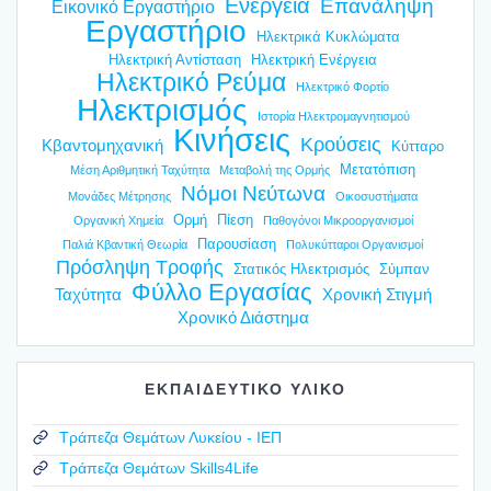
Ενέργεια
Επανάληψη
Εικονικό Εργαστήριο
Εργαστήριο
Ηλεκτρικά Κυκλώματα
Ηλεκτρική Αντίσταση
Ηλεκτρική Ενέργεια
Ηλεκτρικό Ρεύμα
Ηλεκτρικό Φορτίο
Ηλεκτρισμός
Ιστορία Ηλεκτρομαγνητισμού
Κινήσεις
Κρούσεις
Κβαντομηχανική
Κύτταρο
Μετατόπιση
Μέση Αριθμητική Ταχύτητα
Μεταβολή της Ορμής
Νόμοι Νεύτωνα
Μονάδες Μέτρησης
Οικοσυστήματα
Ορμή
Πίεση
Οργανική Χημεία
Παθογόνοι Μικροοργανισμοί
Παρουσίαση
Παλιά Κβαντική Θεωρία
Πολυκύτταροι Οργανισμοί
Πρόσληψη Τροφής
Στατικός Ηλεκτρισμός
Σύμπαν
Φύλλο Εργασίας
Ταχύτητα
Χρονική Στιγμή
Χρονικό Διάστημα
ΕΚΠΑΙΔΕΥΤΙΚΟ ΥΛΙΚΟ
Τράπεζα Θεμάτων Λυκείου - ΙΕΠ
Τράπεζα Θεμάτων Skills4Life