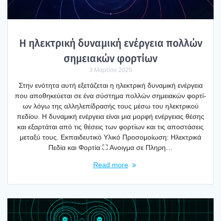
Η ηλε­κτρι­κή δυνα­μι­κή ενέρ­γεια πολ­λών
σημεια­κών φορ­τί­ων
3 Μαρτίου 2025
Στην ενό­τη­τα αυτή εξε­τά­ζε­ται η ηλε­κτρι­κή δυνα­μι­κή ενέρ­γεια
που απο­θη­κεύ­ε­ται σε ένα σύστη­μα πολ­λών σημεια­κών φορ­τί­
ων λόγω της αλλη­λε­πί­δρα­σής τους μέσω του ηλε­κτρι­κού
πεδί­ου. Η δυνα­μι­κή ενέρ­γεια είναι μια μορ­φή ενέρ­γειας θέσης
και εξαρ­τά­ται από τις θέσεις των φορ­τί­ων και τις απο­στά­σεις
μετα­ξύ τους. Eκπαι­δευ­τι­κό Υλι­κό Προ­σο­μοί­ω­ση: Ηλε­κτρι­κά
Πεδία και Φορ­τία ⛶ Ανοιγ­μα σε Πλη­ρη…
Read more