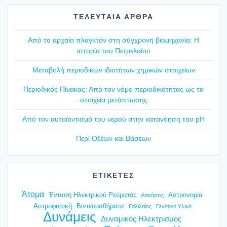
ΤΕΛΕΥΤΑΙΑ ΑΡΘΡΑ
Από το αρχαίο πλαγ­κτόν στη σύγ­χρο­νη βιο­μη­χα­νία: Η
ιστο­ρία του Πετρε­λαί­ου
Mετα­βο­λή περιο­δι­κών ιδιο­τή­των χημι­κών στοι­χεί­ων
Περιο­δι­κός Πίνα­κας: Από τον νόμο περιο­δι­κό­τη­τας ως τα
στοι­χεία μετά­πτω­σης
Από τον αυτοϊ­ο­ντι­σμό του νερού στην κατα­νό­η­ση του pH
Περί Οξέ­ων και Βάσε­ων
ΕΤΙΚΕΤΕΣ
Άτομα
Ένταση Ηλεκτρικού Ρεύματος
Αστρονομία
Ασκήσεις
Αστροφυσική
Βιντεομαθήματα
Γαλιλαίος
Γενετικό Υλικό
Δυνάμεις
Δυναμικός Ηλεκτρισμος