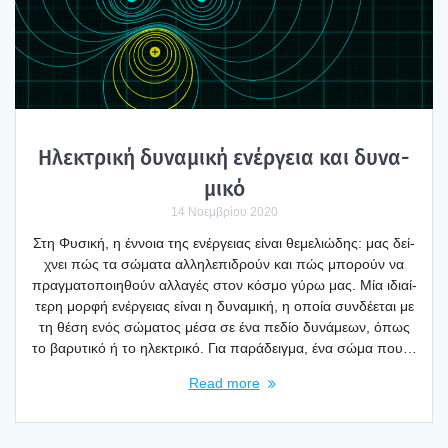
Ηλε­κτρι­κή δυνα­μι­κή ενέρ­γεια και δυνα­
μι­κό
14 Νοεμβρίου 2020
Στη Φυσι­κή, η έννοια της ενέρ­γειας είναι θεμε­λιώ­δης: μας δεί­
χνει πώς τα σώμα­τα αλλη­λε­πι­δρούν και πώς μπο­ρούν να
πραγ­μα­το­ποι­η­θούν αλλα­γές στον κόσμο γύρω μας. Μία ιδιαί­
τε­ρη μορ­φή ενέρ­γειας είναι η δυνα­μι­κή, η οποία συν­δέ­ε­ται με
τη θέση ενός σώμα­τος μέσα σε ένα πεδίο δυνά­με­ων, όπως
το βαρυ­τι­κό ή το ηλε­κτρι­κό. Για παρά­δειγ­μα, ένα σώμα που…
Read more