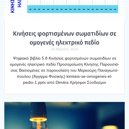
Κινή­σεις φορ­τι­σμέ­νων σωμα­τι­δί­ων σε
ομο­γε­νές ηλε­κτρι­κό πεδίο
18 Μαρτίου 2025
Ψηφια­κό βιβλίο 5.8 Κινή­σεις φορ­τι­σμέ­νων σωμα­τι­δί­ων σε
ομο­γε­νές ηλε­κτρι­κό πεδίο Προ­σο­μοί­ω­ση Κίνη­σης Παρου­σιά­
σεις Βασι­σμέ­νες σε παρου­σί­α­ση του Μερ­κού­ρη Πανα­γιω­τό­
που­λου (Άγγιγ­μα Φυσι­κής) kiniseis-se-omogenes-el-
pedio‑1.pptx από Dimitra Χρή­σι­μοι Σύν­δε­σμοι