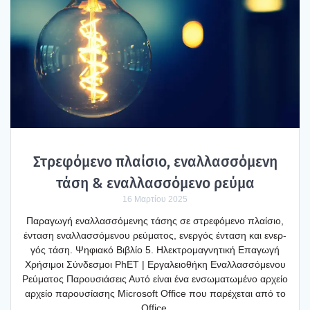
Στρε­φό­με­νο πλαί­σιο, εναλ­λασ­σό­με­νη
τάση & εναλ­λασ­σό­με­νο ρεύ­μα
16 Μαρτίου 2025
Παρα­γω­γή εναλ­λασ­σό­με­νης τάσης σε στρε­φό­με­νο πλαί­σιο,
έντα­ση εναλ­λασ­σό­με­νου ρεύ­μα­τος, ενερ­γός έντα­ση και ενερ­
γός τάση. Ψηφια­κό Βιβλίο 5. Ηλε­κτρο­μα­γνη­τι­κή Επα­γω­γή
Χρή­σι­μοι Σύν­δε­σμοι PhET | Εργα­λειο­θή­κη Εναλ­λασ­σό­με­νου
Ρεύ­μα­τος Παρου­σιά­σεις Αυτό είναι ένα ενσω­μα­τω­μέ­νο αρχείο
αρχείο παρου­σί­α­σης Microsoft Office που παρέ­χε­ται από το
Office.