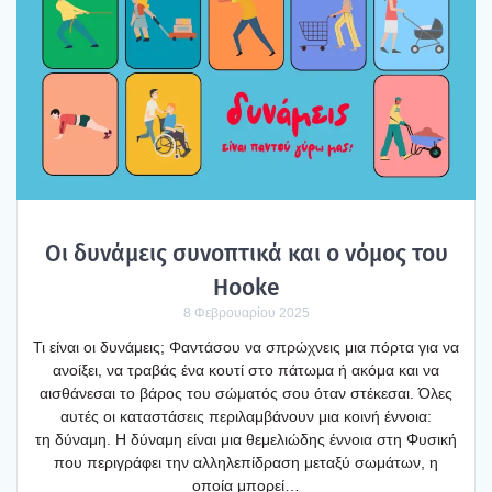
Οι δυνά­μεις συνο­πτι­κά και ο νόμος του
Hooke
8 Φεβρουαρίου 2025
Τι είναι οι δυνά­μεις; Φαντά­σου να σπρώ­χνεις μια πόρ­τα για να
ανοί­ξει, να τρα­βάς ένα κου­τί στο πάτω­μα ή ακό­μα και να
αισθά­νε­σαι το βάρος του σώμα­τός σου όταν στέ­κε­σαι. Όλες
αυτές οι κατα­στά­σεις περι­λαμ­βά­νουν μια κοι­νή έννοια:
τη δύνα­μη. Η δύνα­μη είναι μια θεμε­λιώ­δης έννοια στη Φυσι­κή
που περι­γρά­φει την αλλη­λε­πί­δρα­ση μετα­ξύ σωμά­των, η
οποία μπο­ρεί…