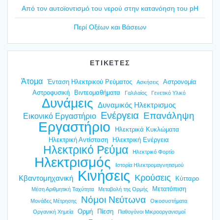
Από τον αυτοϊ­ο­ντι­σμό του νερού στην κατα­νό­η­ση του pH
Περί Οξέ­ων και Βάσε­ων
ΕΤΙΚΕΤΕΣ
Άτομα
Ένταση Ηλεκτρικού Ρεύματος
Αστρονομία
Ασκήσεις
Αστροφυσική
Βιντεομαθήματα
Γαλιλαίος
Γενετικό Υλικό
Δυνάμεις
Δυναμικός Ηλεκτρισμος
Ενέργεια
Επανάληψη
Εικονικό Εργαστήριο
Εργαστήριο
Ηλεκτρικά Κυκλώματα
Ηλεκτρική Αντίσταση
Ηλεκτρική Ενέργεια
Ηλεκτρικό Ρεύμα
Ηλεκτρικό Φορτίο
Ηλεκτρισμός
Ιστορία Ηλεκτρομαγνητισμού
Κινήσεις
Κρούσεις
Κβαντομηχανική
Κύτταρο
Μετατόπιση
Μέση Αριθμητική Ταχύτητα
Μεταβολή της Ορμής
Νόμοι Νεύτωνα
Μονάδες Μέτρησης
Οικοσυστήματα
Ορμή
Πίεση
Οργανική Χημεία
Παθογόνοι Μικροοργανισμοί