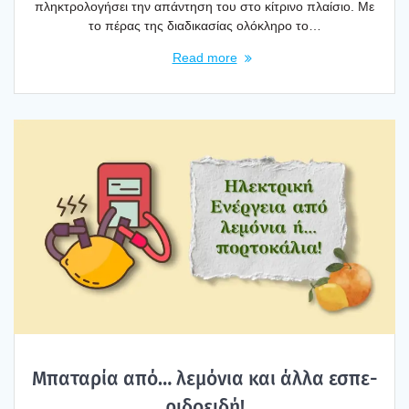
πλη­κτρο­λο­γή­σει την απά­ντη­ση του στο κίτρι­νο πλαί­σιο. Με
το πέρας της δια­δι­κα­σί­ας ολό­κλη­ρο το…
Read more
Μπα­τα­ρία από… λεμό­νια και άλλα εσπε­
ρι­δοει­δή!