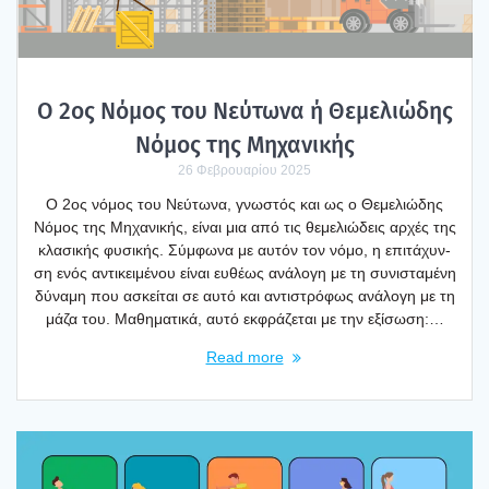
Ο 2ος Νόμος του Νεύ­τω­να ή Θεμε­λιώ­δης
Νόμος της Μηχα­νι­κής
26 Φεβρουαρίου 2025
Ο 2ος νόμος του Νεύ­τω­να, γνω­στός και ως ο Θεμε­λιώ­δης
Νόμος της Μηχα­νι­κής, είναι μια από τις θεμε­λιώ­δεις αρχές της
κλα­σι­κής φυσι­κής. Σύμ­φω­να με αυτόν τον νόμο, η επι­τά­χυν­
ση ενός αντι­κει­μέ­νου είναι ευθέ­ως ανά­λο­γη με τη συνι­στα­μέ­νη
δύνα­μη που ασκεί­ται σε αυτό και αντι­στρό­φως ανά­λο­γη με τη
μάζα του. Μαθη­μα­τι­κά, αυτό εκφρά­ζε­ται με την εξί­σω­ση:…
Read more