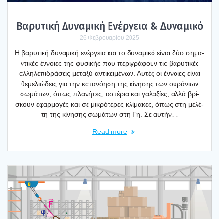
Βαρυ­τι­κή Δυνα­μι­κή Ενέρ­γεια & Δυνα­μι­κό
26 Φεβρουαρίου 2025
Η βαρυ­τι­κή δυνα­μι­κή ενέρ­γεια και το δυνα­μι­κό είναι δύο σημα­
ντι­κές έννοιες της φυσι­κής που περι­γρά­φουν τις βαρυ­τι­κές
αλλη­λε­πι­δρά­σεις μετα­ξύ αντι­κει­μέ­νων. Αυτές οι έννοιες είναι
θεμε­λιώ­δεις για την κατα­νό­η­ση της κίνη­σης των ουρά­νιων
σωμά­των, όπως πλα­νή­τες, αστέ­ρια και γαλα­ξί­ες, αλλά βρί­
σκουν εφαρ­μο­γές και σε μικρό­τε­ρες κλί­μα­κες, όπως στη μελέ­
τη της κίνη­σης σωμά­των στη Γη. Σε αυτήν…
Read more