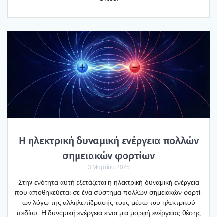
Η ηλε­κτρι­κή δυνα­μι­κή ενέρ­γεια πολ­λών
σημεια­κών φορ­τί­ων
3 Μαρτίου 2025
Στην ενό­τη­τα αυτή εξε­τά­ζε­ται η ηλε­κτρι­κή δυνα­μι­κή ενέρ­γεια
που απο­θη­κεύ­ε­ται σε ένα σύστη­μα πολ­λών σημεια­κών φορ­τί­
ων λόγω της αλλη­λε­πί­δρα­σής τους μέσω του ηλε­κτρι­κού
πεδί­ου. Η δυνα­μι­κή ενέρ­γεια είναι μια μορ­φή ενέρ­γειας θέσης