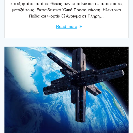
και εξαρ­τά­ται από τις θέσεις των φορ­τί­ων και τις απο­στά­σεις
μετα­ξύ τους. Eκπαι­δευ­τι­κό Υλι­κό Προ­σο­μοί­ω­ση: Ηλε­κτρι­κά
Πεδία και Φορ­τία ⛶ Ανοιγ­μα σε Πλη­ρη…
Read more