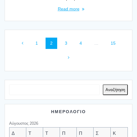
Read more
Posts
Page
Page
Page
Page
Page
1
2
3
4
…
15
navigation
Αναζήτηση
ΗΜΕΡΟΛΟΓΙΟ
Αύγουστος 2026
Δ
Τ
Τ
Π
Π
Σ
Κ