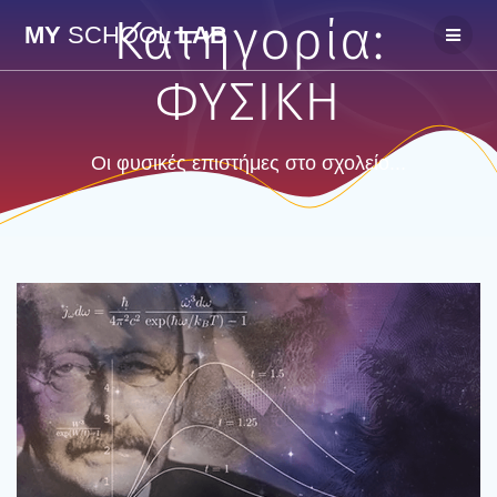
Skip
Κατηγορία:
MY
SCHOOL
LAB
to
content
ΦΥΣΙΚΗ
Οι φυσικές επιστήμες στο σχολείο...