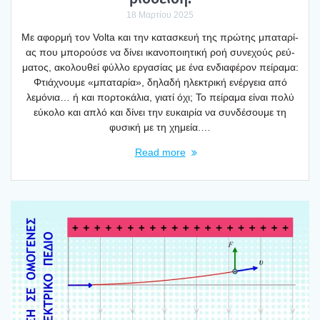
18 Μαρτίου 2025
Με αφορ­μή τον Volta και την κατα­σκευή της πρώ­της μπα­τα­ρί­
ας που μπο­ρού­σε να δίνει ικα­νο­ποι­η­τι­κή ροή συνε­χούς ρεύ­
μα­τος, ακο­λου­θεί φύλ­λο εργα­σί­ας με ένα ενδια­φέ­ρον πεί­ρα­μα:
Φτιά­χνου­με «μπα­τα­ρία», δηλα­δή ηλε­κτρι­κή ενέρ­γεια από
λεμό­νια… ή και πορ­το­κά­λια, για­τί όχι; Το πεί­ρα­μα είναι πολύ
εύκο­λο και απλό και δίνει την ευκαι­ρία να συν­δέ­σου­με τη
φυσι­κή με τη χημεία.…
Read more