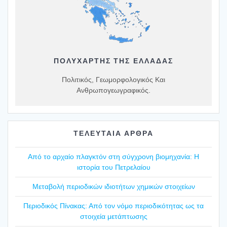
ΠΟΛΥΧΆΡΤΗΣ ΤΗΣ ΕΛΛΆΔΑΣ
Πολιτικός, Γεωμορφολογικός Και
Ανθρωπογεωγραφικός.
ΤΕΛΕΥΤΑΙΑ ΑΡΘΡΑ
Από το αρχαίο πλαγ­κτόν στη σύγ­χρο­νη βιο­μη­χα­νία: Η
ιστο­ρία του Πετρε­λαί­ου
Mετα­βο­λή περιο­δι­κών ιδιο­τή­των χημι­κών στοι­χεί­ων
Περιο­δι­κός Πίνα­κας: Από τον νόμο περιο­δι­κό­τη­τας ως τα
στοι­χεία μετά­πτω­σης