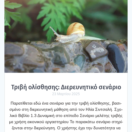
Τρι­βή ολί­σθη­σης: Διε­ρευ­νη­τι­κό σενά­ριο
23 Μαρτίου 2025
Παρα­τί­θε­ται εδώ ένα σενά­ριο για την τρι­βή ολί­σθη­σης, βασι­
σμέ­νο στη διε­ρευ­νη­τι­κή μάθη­ση από τον Ηλία Σιν­τσα­λή. Σχο­
λι­κό Βιβλίο 1.3 Δυνα­μι­κή στο επί­πε­δο Σενά­ριο μελέ­της τρι­βής
με χρή­ση εικο­νι­κού εργα­στη­ρί­ου Το παρα­κά­τω σενά­ριο στη­ρί­
ζο­νται στην διε­ρεύ­νη­ση. Ο χρή­στης έχει την δυνα­τό­τη­τα να