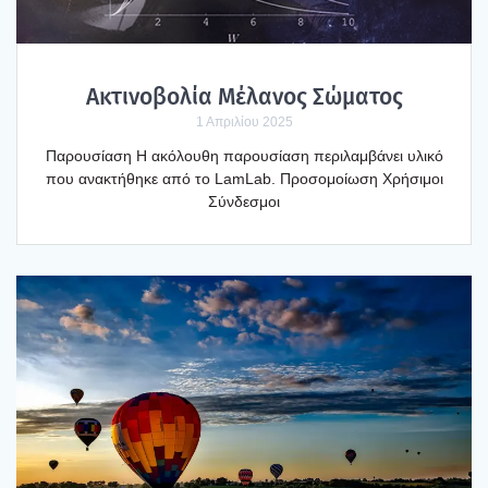
Ακτι­νο­βο­λία Μέλα­νος Σώμα­τος
1 Απριλίου 2025
Παρου­σί­α­ση Η ακό­λου­θη παρου­σί­α­ση περι­λαμ­βά­νει υλι­κό
που ανα­κτή­θη­κε από το LamLab. Προ­σο­μοί­ω­ση Χρή­σι­μοι
Σύν­δε­σμοι