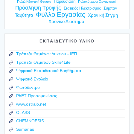
Παρουσίαση
Παλιά Κβαντική Θεωρία
Πολυκύτταροι Οργανισμοί
Πρόσληψη Τροφής
Στατικός Ηλεκτρισμός
Σύμπαν
Φύλλο Εργασίας
Ταχύτητα
Χρονική Στιγμή
Χρονικό Διάστημα
ΕΚΠΑΙΔΕΥΤΙΚΟ ΥΛΙΚΟ
Τράπεζα Θεμάτων Λυκείου - ΙΕΠ
Τράπεζα Θεμάτων Skills4Life
Ψηφιακά Εκπαιδευτικά Βοηθήματα
Ψηφιακό Σχολείο
Φωτόδεντρο
PhET Προσομοιώσεις
www.ostralo.net
OLABS
CHEMNOESIS
Sumanas