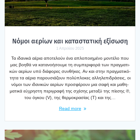
Νόμοι αερί­ων και κατα­στα­τι­κή εξί­σω­ση
1 Απριλίου 2025
Τα ιδα­νι­κά αέρια απο­τε­λούν ένα απλο­ποι­η­μέ­νο μοντέ­λο που
μας βοη­θά να κατα­νο­ή­σου­με τη συμπε­ρι­φο­ρά των πραγ­μα­τι­
κών αερί­ων υπό διά­φο­ρες συν­θή­κες. Αν και στην πραγ­μα­τι­κό­
τη­τα τα αέρια παρου­σιά­ζουν πολύ­πλο­κες αλλη­λε­πι­δρά­σεις, οι
νόμοι των ιδα­νι­κών αερί­ων προ­σφέ­ρουν μια σαφή και μαθη­
μα­τι­κά εύχρη­στη περι­γρα­φή της σχέ­σης μετα­ξύ της πίε­σης ℗,
του όγκου (V), της θερ­μο­κρα­σί­ας (T) και της…
Read more