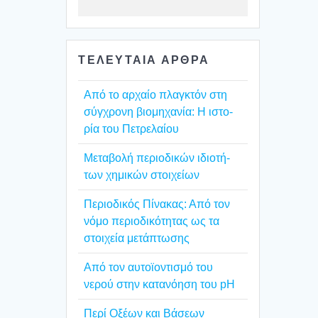
ΤΕΛΕΥΤΑΙΑ ΑΡΘΡΑ
Από το αρχαίο πλαγ­κτόν στη
σύγ­χρο­νη βιο­μη­χα­νία: Η ιστο­
ρία του Πετρε­λαί­ου
Mετα­βο­λή περιο­δι­κών ιδιο­τή­
των χημι­κών στοι­χεί­ων
Περιο­δι­κός Πίνα­κας: Από τον
νόμο περιο­δι­κό­τη­τας ως τα
στοι­χεία μετά­πτω­σης
Από τον αυτοϊ­ο­ντι­σμό του
νερού στην κατα­νό­η­ση του pH
Περί Οξέ­ων και Βάσε­ων