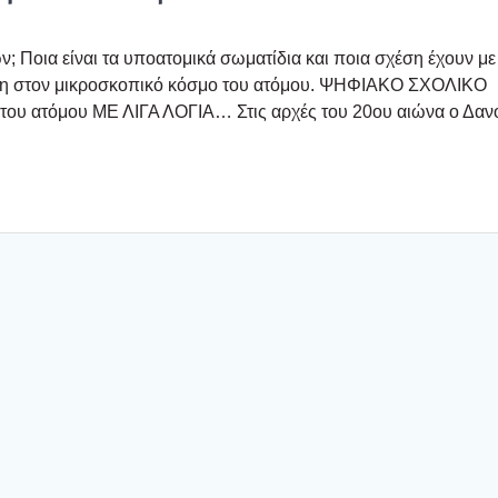
ν; Ποια είναι τα υπο­α­το­μι­κά σωμα­τί­δια και ποια σχέ­ση έχουν με
­γη­ση στον μικρο­σκο­πι­κό κόσμο του ατό­μου. ΨΗΦΙΑΚΟ ΣΧΟΛΙΚΟ
ι­κό του ατό­μου ΜΕ ΛΙΓΑ ΛΟΓΙΑ… Στις αρχές του 20ου αιώ­να ο Δαν