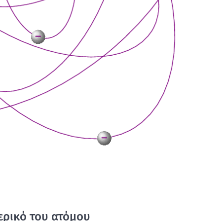
ε­ρι­κό του ατό­μου