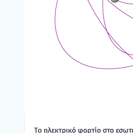
Το ηλε­κτρι­κό φορ­τίο στο εσω­τ