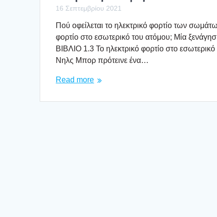
16 Σεπτεμβρίου 2021
Πού οφεί­λε­ται το ηλε­κτρι­κό φορ­τίο των σωμά­τω
φορ­τίο στο εσω­τε­ρι­κό του ατό­μου; Μία ξενά
ΒΙΒΛΙΟ 1.3 Το ηλε­κτρι­κό φορ­τίο στο εσω­τε­ρ
Νηλς Μπορ πρό­τει­νε ένα…
Read more