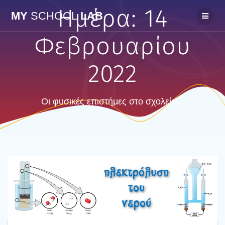
Skip
Ημέρα:
14
MY
SCHOOL
LAB
to
content
Φεβρουαρίου
2022
Οι φυσικές επιστήμες στο σχολείο...