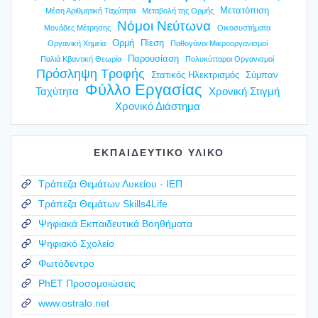
Μετατόπιση
Μέση Αριθμητική Ταχύτητα
Μεταβολή της Ορμής
Νόμοι Νεύτωνα
Μονάδες Μέτρησης
Οικοσυστήματα
Ορμή
Πίεση
Οργανική Χημεία
Παθογόνοι Μικροοργανισμοί
Παρουσίαση
Παλιά Κβαντική Θεωρία
Πολυκύτταροι Οργανισμοί
Πρόσληψη Τροφής
Στατικός Ηλεκτρισμός
Σύμπαν
Φύλλο Εργασίας
Ταχύτητα
Χρονική Στιγμή
Χρονικό Διάστημα
ΕΚΠΑΙΔΕΥΤΙΚΟ ΥΛΙΚΟ
Τράπεζα Θεμάτων Λυκείου - ΙΕΠ
Τράπεζα Θεμάτων Skills4Life
Ψηφιακά Εκπαιδευτικά Βοηθήματα
Ψηφιακό Σχολείο
Φωτόδεντρο
PhET Προσομοιώσεις
www.ostralo.net