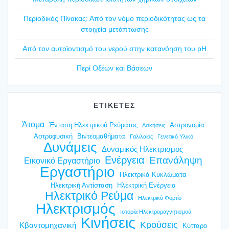
Περιο­δι­κός Πίνα­κας: Από τον νόμο περιο­δι­κό­τη­τας ως τα
στοι­χεία μετά­πτω­σης
Από τον αυτοϊ­ο­ντι­σμό του νερού στην κατα­νό­η­ση του pH
Περί Οξέ­ων και Βάσε­ων
ΕΤΙΚΕΤΕΣ
Άτομα
Ένταση Ηλεκτρικού Ρεύματος
Αστρονομία
Ασκήσεις
Αστροφυσική
Βιντεομαθήματα
Γαλιλαίος
Γενετικό Υλικό
Δυνάμεις
Δυναμικός Ηλεκτρισμος
Ενέργεια
Επανάληψη
Εικονικό Εργαστήριο
Εργαστήριο
Ηλεκτρικά Κυκλώματα
Ηλεκτρική Αντίσταση
Ηλεκτρική Ενέργεια
Ηλεκτρικό Ρεύμα
Ηλεκτρικό Φορτίο
Ηλεκτρισμός
Ιστορία Ηλεκτρομαγνητισμού
Κινήσεις
Κρούσεις
Κβαντομηχανική
Κύτταρο