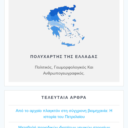
ΠΟΛΥΧΆΡΤΗΣ ΤΗΣ ΕΛΛΆΔΑΣ
Πολιτικός, Γεωμορφολογικός Και
Ανθρωπογεωγραφικός.
ΤΕΛΕΥΤΑΙΑ ΑΡΘΡΑ
Από το αρχαίο πλαγ­κτόν στη σύγ­χρο­νη βιο­μη­χα­νία: Η
ιστο­ρία του Πετρε­λαί­ου
Mετα­βο­λή περιο­δι­κών ιδιο­τή­των χημι­κών στοι­χεί­ων