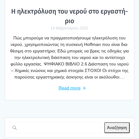
Η ηλε­κτρό­λυ­ση του νερού στο εργα­στή­
ριο
14 Φεβρουαρίου 2022
Πώς μπο­ρού­με να πραγ­μα­το­ποι­ή­σου­με ηλε­κτρό­λυ­ση του
νερού, χρη­σι­μο­ποιώ­ντας τη συσκευή Hoffman που είναι δια­
θέ­σι­μη στο εργα­στή­ριο; Εδώ μπο­ρείς να βρεις τις οδη­γί­ες για
την ηλε­κτρο­λυ­τι­κή διά­σπα­ση του νερού και το αντί­στοι­χο
φύλ­λο εργα­σί­ας. ΨΗΦΙΑΚΟ ΒΙΒΛΙΟ 2.6 Διά­σπα­ση του νερού
– Χημι­κές ενώ­σεις και χημι­κά στοι­χεία ΣΤΟΧΟΙ Οι στό­χοι της
παρού­σας εργα­στη­ρια­κής άσκη­σης είναι οι ακό­λου­θοι:…
Read more
Αναζήτηση