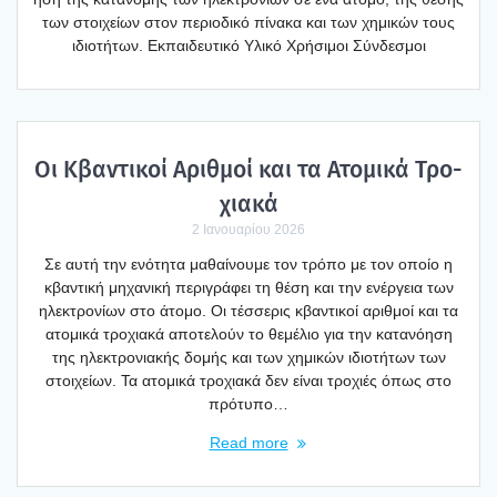
των στοι­χεί­ων στον περιο­δι­κό πίνα­κα και των χημι­κών τους
ιδιο­τή­των. Εκπαι­δευ­τι­κό Υλι­κό Χρή­σι­μοι Σύν­δε­σμοι
Οι Κβα­ντι­κοί Αριθ­μοί και τα Ατο­μι­κά Τρο­
χια­κά
2 Ιανουαρίου 2026
Σε αυτή την ενό­τη­τα μαθαί­νου­με τον τρό­πο με τον οποίο η
κβα­ντι­κή μηχα­νι­κή περι­γρά­φει τη θέση και την ενέρ­γεια των
ηλε­κτρο­νί­ων στο άτο­μο. Οι τέσ­σε­ρις κβα­ντι­κοί αριθ­μοί και τα
ατο­μι­κά τρο­χια­κά απο­τε­λούν το θεμέ­λιο για την κατα­νό­η­ση
της ηλε­κτρο­νια­κής δομής και των χημι­κών ιδιο­τή­των των
στοι­χεί­ων. Τα ατο­μι­κά τρο­χια­κά δεν είναι τρο­χιές όπως στο
πρό­τυ­πο…
Read more