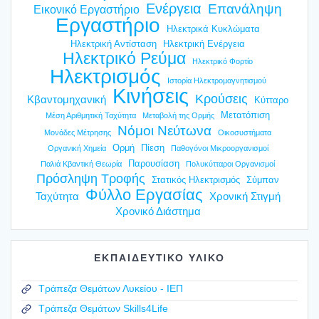
Ενέργεια
Επανάληψη
Εικονικό Εργαστήριο
Εργαστήριο
Ηλεκτρικά Κυκλώματα
Ηλεκτρική Αντίσταση
Ηλεκτρική Ενέργεια
Ηλεκτρικό Ρεύμα
Ηλεκτρικό Φορτίο
Ηλεκτρισμός
Ιστορία Ηλεκτρομαγνητισμού
Κινήσεις
Κρούσεις
Κβαντομηχανική
Κύτταρο
Μετατόπιση
Μέση Αριθμητική Ταχύτητα
Μεταβολή της Ορμής
Νόμοι Νεύτωνα
Μονάδες Μέτρησης
Οικοσυστήματα
Ορμή
Πίεση
Οργανική Χημεία
Παθογόνοι Μικροοργανισμοί
Παρουσίαση
Παλιά Κβαντική Θεωρία
Πολυκύτταροι Οργανισμοί
Πρόσληψη Τροφής
Στατικός Ηλεκτρισμός
Σύμπαν
Φύλλο Εργασίας
Ταχύτητα
Χρονική Στιγμή
Χρονικό Διάστημα
ΕΚΠΑΙΔΕΥΤΙΚΟ ΥΛΙΚΟ
Τράπεζα Θεμάτων Λυκείου - ΙΕΠ
Τράπεζα Θεμάτων Skills4Life