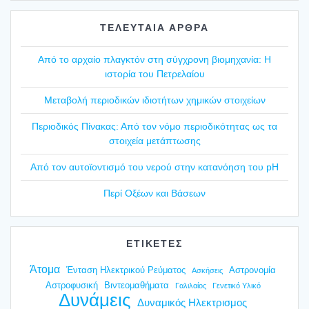
ΤΕΛΕΥΤΑΙΑ ΑΡΘΡΑ
Από το αρχαίο πλαγ­κτόν στη σύγ­χρο­νη βιο­μη­χα­νία: Η
ιστο­ρία του Πετρε­λαί­ου
Mετα­βο­λή περιο­δι­κών ιδιο­τή­των χημι­κών στοι­χεί­ων
Περιο­δι­κός Πίνα­κας: Από τον νόμο περιο­δι­κό­τη­τας ως τα
στοι­χεία μετά­πτω­σης
Από τον αυτοϊ­ο­ντι­σμό του νερού στην κατα­νό­η­ση του pH
Περί Οξέ­ων και Βάσε­ων
ΕΤΙΚΕΤΕΣ
Άτομα
Ένταση Ηλεκτρικού Ρεύματος
Αστρονομία
Ασκήσεις
Αστροφυσική
Βιντεομαθήματα
Γαλιλαίος
Γενετικό Υλικό
Δυνάμεις
Δυναμικός Ηλεκτρισμος