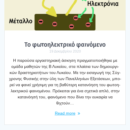
Το φωτοη­λε­κτρι­κό φαι­νό­με­νο
19 Δεκεμβρίου 2020
Η παρού­σα εργα­στη­ρια­κή άσκη­ση πραγ­μα­το­ποι­ή­θη­κε με
ομά­δα μαθη­τών της Β Λυκεί­ου, στα πλαί­σια των δημιουρ­γι­
κών δρα­στη­ριο­τή­των του Λυκεί­ου. Με την εισα­γω­γή της Σύγ­
χρο­νης Φυσι­κής στην ύλη των Πανελ­λη­νί­ων Εξε­τά­σε­ων, μπο­
ρεί να φανεί χρή­σι­μη για τη βαθύ­τε­ρη κατα­νό­η­ση του φωτοη­
λε­κτρι­κού φαι­νο­μέ­νου. Πρό­κει­ται για ένα σχε­τι­κά απλό, στην
κατα­νό­η­σή του, φαι­νό­με­νο που δίνει την ευκαι­ρία να
θιχτούν…
Read more