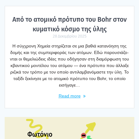
Από το ατο­μι­κό πρό­τυ­πο του Bohr στον
κυμα­τι­κό κόσμο της ύλης
28 Δεκεμβρίου 2025
Η σύγ­χρο­νη Χημεία στη­ρί­ζε­ται σε μια βαθιά κατα­νό­η­ση της
δομής και της συμπε­ρι­φο­ράς των ατό­μων. Εδώ παρου­σιά­ζο­
νται οι θεμε­λιώ­δεις ιδέ­ες που οδή­γη­σαν στη δια­μόρ­φω­ση του
κβα­ντι­κού μοντέ­λου του ατό­μου — ένα πρό­τυ­πο που άλλα­ξε
ριζι­κά τον τρό­πο με τον οποίο αντι­λαμ­βα­νό­μα­στε την ύλη. Το
ταξί­δι ξεκί­νη­σε με το ατο­μι­κό πρό­τυ­πο του Bohr, το οποίο
εισή­γα­γε…
Read more