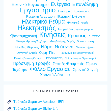
Ενέργεια
Επανάληψη
Εικονικό Εργαστήριο
Εργαστήριο
Ηλεκτρικά Κυκλώματα
Ηλεκτρική Αντίσταση
Ηλεκτρική Ενέργεια
Ηλεκτρικό Ρεύμα
Ηλεκτρικό Φορτίο
Ηλεκτρισμός
Ιστορία Ηλεκτρομαγνητισμού
Κινήσεις
Κρούσεις
Κβαντομηχανική
Κύτταρο
Μετατόπιση
Μέση Αριθμητική Ταχύτητα
Μεταβολή της Ορμής
Νόμοι Νεύτωνα
Μονάδες Μέτρησης
Οικοσυστήματα
Ορμή
Πίεση
Οργανική Χημεία
Παθογόνοι Μικροοργανισμοί
Παρουσίαση
Παλιά Κβαντική Θεωρία
Πολυκύτταροι Οργανισμοί
Πρόσληψη Τροφής
Στατικός Ηλεκτρισμός
Σύμπαν
Φύλλο Εργασίας
Ταχύτητα
Χρονική Στιγμή
Χρονικό Διάστημα
ΕΚΠΑΙΔΕΥΤΙΚΟ ΥΛΙΚΟ
Τράπεζα Θεμάτων Λυκείου - ΙΕΠ
Τράπεζα Θεμάτων Skills4Life