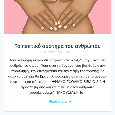
Το πεπτι­κό σύστη­μα του ανθρώ­που
19 Δεκεμβρίου 2020
Ποια δια­δρο­μή ακο­λου­θεί η τρο­φή στο «ταξί­δι» της μέσα στο
ανθρώ­πι­νο σώμα; Ποια είναι τα όργα­να που βοη­θούν στην
πρό­σλη­ψη, την επε­ξερ­γα­σία και την πέψη της τρο­φής; Σε
αυτό το μάθη­μα θα βρεις πλη­ρο­φο­ρί­ες σχε­τι­κές με το ανθρώ­
πι­νο πεπτι­κό σύστη­μα. ΨΗΦΙΑΚΟ ΣΧΟΛΙΚΟ ΒΙΒΛΙΟ 2.4 Η
πρό­σλη­ψη ουσιών και η πέψη στον άνθρω­πο
(ebooks.edu.gr) ΠΑΡΟΥΣΙΑΣΗ Το…
Read more