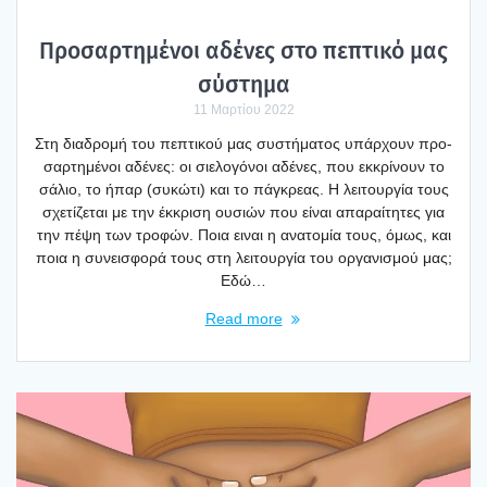
Προ­σαρ­τη­μέ­νοι αδέ­νες στο πεπτι­κό μας
σύστη­μα
11 Μαρτίου 2022
Στη δια­δρο­μή του πεπτι­κού μας συστή­μα­τος υπάρ­χουν προ­
σαρ­τη­μέ­νοι αδέ­νες: οι σιε­λο­γό­νοι αδέ­νες, που εκκρί­νουν το
σάλιο, το ήπαρ (συκώ­τι) και το πάγκρε­ας. Η λει­τουρ­γία τους
σχε­τί­ζε­ται με την έκκρι­ση ουσιών που είναι απα­ραί­τη­τες για
την πέψη των τρο­φών. Ποια ειναι η ανα­το­μία τους, όμως, και
ποια η συνει­σφο­ρά τους στη λει­τουρ­γία του οργα­νι­σμού μας;
Εδώ…
Read more