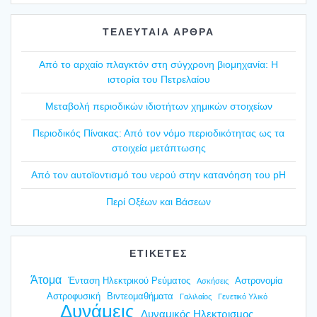
ΤΕΛΕΥΤΑΙΑ ΑΡΘΡΑ
Από το αρχαίο πλαγ­κτόν στη σύγ­χρο­νη βιο­μη­χα­νία: Η
ιστο­ρία του Πετρε­λαί­ου
Mετα­βο­λή περιο­δι­κών ιδιο­τή­των χημι­κών στοι­χεί­ων
Περιο­δι­κός Πίνα­κας: Από τον νόμο περιο­δι­κό­τη­τας ως τα
στοι­χεία μετά­πτω­σης
Από τον αυτοϊ­ο­ντι­σμό του νερού στην κατα­νό­η­ση του pH
Περί Οξέ­ων και Βάσε­ων
ΕΤΙΚΕΤΕΣ
Άτομα
Ένταση Ηλεκτρικού Ρεύματος
Αστρονομία
Ασκήσεις
Αστροφυσική
Βιντεομαθήματα
Γαλιλαίος
Γενετικό Υλικό
Δυνάμεις
Δυναμικός Ηλεκτρισμος