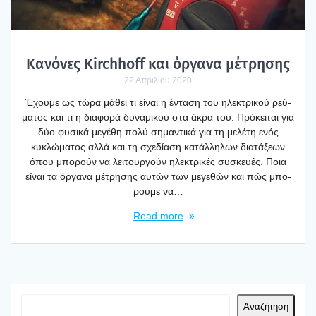
Κανό­νες Kirchhoff και όργα­να μέτρη­σης
22 Απριλίου 2020
Έχου­με ως τώρα μάθει τι είναι η έντα­ση του ηλε­κτρι­κού ρεύ­
μα­τος και τι η δια­φο­ρά δυνα­μι­κού στα άκρα του. Πρό­κει­ται για
δύο φυσι­κά μεγέ­θη πολύ σημα­ντι­κά για τη μελέ­τη ενός
κυκλώ­μα­τος αλλά και τη σχε­δί­α­ση κατάλ­λη­λων δια­τά­ξε­ων
όπου μπο­ρούν να λει­τουρ­γούν ηλε­κτρι­κές συσκευ­ές. Ποια
είναι τα όργα­να μέτρη­σης αυτών των μεγε­θών και πώς μπο­
ρού­με να…
Read more
Αναζήτηση