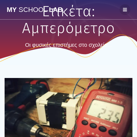
Skip
Ετικέτα:
MY
SCHOOL
LAB
to
content
Αμπερόμετρο
Οι φυσικές επιστήμες στο σχολείο...