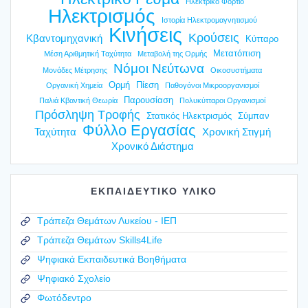
Ηλεκτρικό Φορτίο
Ηλεκτρισμός
Ιστορία Ηλεκτρομαγνητισμού
Κινήσεις
Κρούσεις
Κβαντομηχανική
Κύτταρο
Μετατόπιση
Μέση Αριθμητική Ταχύτητα
Μεταβολή της Ορμής
Νόμοι Νεύτωνα
Μονάδες Μέτρησης
Οικοσυστήματα
Ορμή
Πίεση
Οργανική Χημεία
Παθογόνοι Μικροοργανισμοί
Παρουσίαση
Παλιά Κβαντική Θεωρία
Πολυκύτταροι Οργανισμοί
Πρόσληψη Τροφής
Στατικός Ηλεκτρισμός
Σύμπαν
Φύλλο Εργασίας
Ταχύτητα
Χρονική Στιγμή
Χρονικό Διάστημα
ΕΚΠΑΙΔΕΥΤΙΚΟ ΥΛΙΚΟ
Τράπεζα Θεμάτων Λυκείου - ΙΕΠ
Τράπεζα Θεμάτων Skills4Life
Ψηφιακά Εκπαιδευτικά Βοηθήματα
Ψηφιακό Σχολείο
Φωτόδεντρο