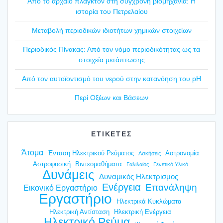
Από το αρχαίο πλαγ­κτόν στη σύγ­χρο­νη βιο­μη­χα­νία: Η
ιστο­ρία του Πετρε­λαί­ου
Mετα­βο­λή περιο­δι­κών ιδιο­τή­των χημι­κών στοι­χεί­ων
Περιο­δι­κός Πίνα­κας: Από τον νόμο περιο­δι­κό­τη­τας ως τα
στοι­χεία μετά­πτω­σης
Από τον αυτοϊ­ο­ντι­σμό του νερού στην κατα­νό­η­ση του pH
Περί Οξέ­ων και Βάσε­ων
ΕΤΙΚΕΤΕΣ
Άτομα
Ένταση Ηλεκτρικού Ρεύματος
Αστρονομία
Ασκήσεις
Αστροφυσική
Βιντεομαθήματα
Γαλιλαίος
Γενετικό Υλικό
Δυνάμεις
Δυναμικός Ηλεκτρισμος
Ενέργεια
Επανάληψη
Εικονικό Εργαστήριο
Εργαστήριο
Ηλεκτρικά Κυκλώματα
Ηλεκτρική Αντίσταση
Ηλεκτρική Ενέργεια
Ηλεκτρικό Ρεύμα