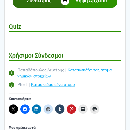
Σύν­δε­σμος
Λήψη Αρχεί­ου
Quiz
Χρή­σι­μοι Σύν­δε­σμοι
Παπα­δό­που­λος Λευ­τέ­ρης |
Κατα­σκευά­ζο­ντας άτο­μα
χημι­κών στοι­χεί­ων
PhET |
Κατα­σκεύ­α­σε ένα άτο­μο
Κοι­νο­ποι­ή­στε:
Μου αρέ­σει αυτό: