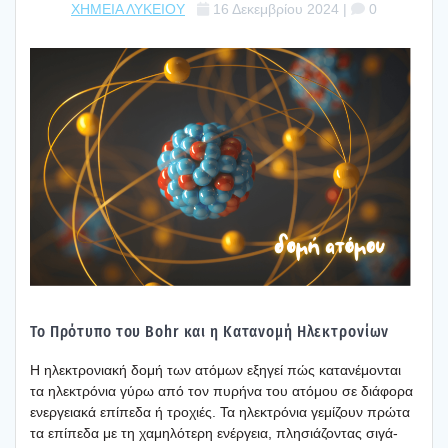
ΧΗΜΕΙΑ ΛΥΚΕΙΟΥ
16 Δεκεμβρίου 2024
|
0
Το Πρό­τυ­πο του Bohr και η Κατα­νο­μή Ηλε­κτρο­νί­ων
Η ηλε­κτρο­νια­κή δομή των ατό­μων εξη­γεί πώς κατα­νέ­μο­νται
τα ηλε­κτρό­νια γύρω από τον πυρή­να του ατό­μου σε διά­φο­ρα
ενερ­γεια­κά επί­πε­δα ή τρο­χιές. Τα ηλε­κτρό­νια γεμί­ζουν πρώ­τα
τα επί­πε­δα με τη χαμη­λό­τε­ρη ενέρ­γεια, πλη­σιά­ζο­ντας σιγά-