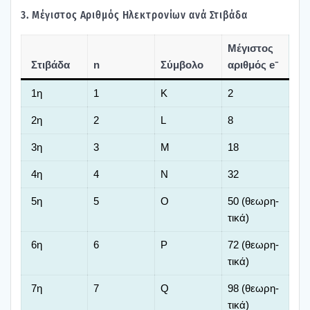
3. Μέγι­στος Αριθ­μός Ηλε­κτρο­νί­ων ανά Στι­βά­δα
Μέγι­στος
Στι­βά­δα
n
Σύμ­βο­λο
αριθ­μός e⁻
1η
1
K
2
2η
2
L
8
3η
3
M
18
4η
4
N
32
5η
5
O
50 (θεω­ρη­
τι­κά)
6η
6
P
72 (θεω­ρη­
τι­κά)
7η
7
Q
98 (θεω­ρη­
τι­κά)