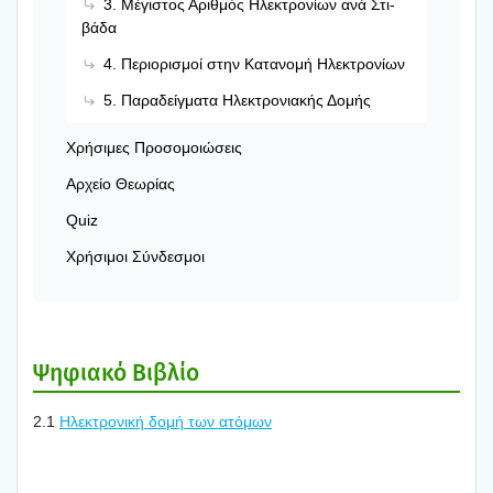
3. Μέγι­στος Αριθ­μός Ηλε­κτρο­νί­ων ανά Στι­
βά­δα
4. Περιο­ρι­σμοί στην Κατα­νο­μή Ηλε­κτρο­νί­ων
5. Παρα­δείγ­μα­τα Ηλε­κτρο­νια­κής Δομής
Χρή­σι­μες Προ­σο­μοιώ­σεις
Αρχείο Θεω­ρί­ας
Quiz
Χρή­σι­μοι Σύν­δε­σμοι
Ψηφια­κό Βιβλίο
2.1
Ηλε­κτρο­νι­κή δομή των ατό­μων