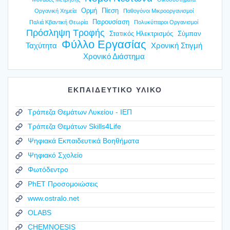
Ορμή
Πίεση
Οργανική Χημεία
Παθογόνοι Μικροοργανισμοί
Παρουσίαση
Παλιά Κβαντική Θεωρία
Πολυκύτταροι Οργανισμοί
Πρόσληψη Τροφής
Στατικός Ηλεκτρισμός
Σύμπαν
Φύλλο Εργασίας
Ταχύτητα
Χρονική Στιγμή
Χρονικό Διάστημα
ΕΚΠΑΙΔΕΥΤΙΚΟ ΥΛΙΚΟ
Τράπεζα Θεμάτων Λυκείου - ΙΕΠ
Τράπεζα Θεμάτων Skills4Life
Ψηφιακά Εκπαιδευτικά Βοηθήματα
Ψηφιακό Σχολείο
Φωτόδεντρο
PhET Προσομοιώσεις
www.ostralo.net
OLABS
CHEMNOESIS