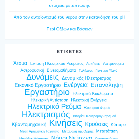
στοι­χεία μετά­πτω­σης
Από τον αυτοϊ­ο­ντι­σμό του νερού στην κατα­νό­η­ση του pH
Περί Οξέ­ων και Βάσε­ων
ΕΤΙΚΕΤΕΣ
Άτομα
Ένταση Ηλεκτρικού Ρεύματος
Αστρονομία
Ασκήσεις
Αστροφυσική
Βιντεομαθήματα
Γαλιλαίος
Γενετικό Υλικό
Δυνάμεις
Δυναμικός Ηλεκτρισμος
Ενέργεια
Επανάληψη
Εικονικό Εργαστήριο
Εργαστήριο
Ηλεκτρικά Κυκλώματα
Ηλεκτρική Αντίσταση
Ηλεκτρική Ενέργεια
Ηλεκτρικό Ρεύμα
Ηλεκτρικό Φορτίο
Ηλεκτρισμός
Ιστορία Ηλεκτρομαγνητισμού
Κινήσεις
Κρούσεις
Κβαντομηχανική
Κύτταρο
Μετατόπιση
Μέση Αριθμητική Ταχύτητα
Μεταβολή της Ορμής
Νόμοι Νεύτωνα
Μονάδες Μέτρησης
Οικοσυστήματα