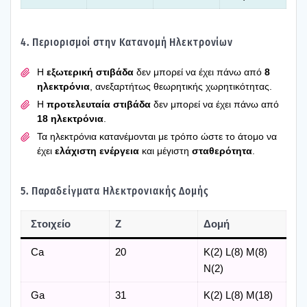
4. Περιο­ρι­σμοί στην Κατα­νο­μή Ηλε­κτρο­νί­ων
Η
εξω­τε­ρι­κή στι­βά­δα
δεν μπο­ρεί να έχει πάνω από
8
ηλε­κτρό­νια
, ανε­ξαρ­τή­τως θεω­ρη­τι­κής χωρη­τι­κό­τη­τας.
Η
προ­τε­λευ­ταία στι­βά­δα
δεν μπο­ρεί να έχει πάνω από
18 ηλε­κτρό­νια
.
Τα ηλε­κτρό­νια κατα­νέ­μο­νται με τρό­πο ώστε το άτο­μο να
έχει
ελά­χι­στη ενέρ­γεια
και μέγι­στη
στα­θε­ρό­τη­τα
.
5. Παρα­δείγ­μα­τα Ηλε­κτρο­νια­κής Δομής
Στοι­χείο
Z
Δομή
Ca
20
K(2) L(8) M(8)
N(2)
Ga
31
K(2) L(8) M(18)