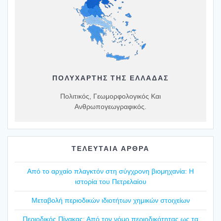
ΠΟΛΥΧΆΡΤΗΣ ΤΗΣ ΕΛΛΆΔΑΣ
Πολιτικός, Γεωμορφολογικός Και
Ανθρωπογεωγραφικός.
ΤΕΛΕΥΤΑΙΑ ΑΡΘΡΑ
Από το αρχαίο πλαγ­κτόν στη σύγ­χρο­νη βιο­μη­χα­νία: Η
ιστο­ρία του Πετρε­λαί­ου
Mετα­βο­λή περιο­δι­κών ιδιο­τή­των χημι­κών στοι­χεί­ων
Περιο­δι­κός Πίνα­κας: Από τον νόμο περιο­δι­κό­τη­τας ως τα