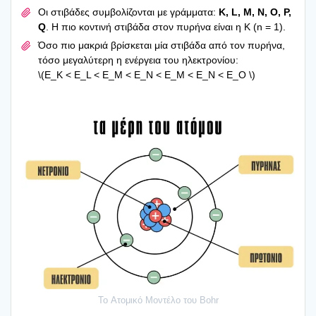
Οι στι­βά­δες συμ­βο­λί­ζο­νται με γράμ­μα­τα:
K, L, M, N, O, P,
Q
. Η πιο κοντι­νή στι­βά­δα στον πυρή­να είναι η K (n = 1).
Όσο πιο μακριά βρί­σκε­ται μία στι­βά­δα από τον πυρή­να,
τόσο μεγα­λύ­τε­ρη η ενέρ­γεια του ηλε­κτρο­νί­ου:
\(E_K < E_L < E_M < E_N < E_M < E_N < E_O \)
To Ατο­μι­κό Μοντέ­λο του Bohr