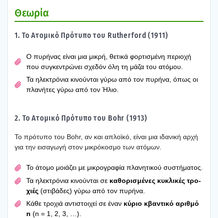
Θεω­ρία
1. Το Ατο­μι­κό Πρό­τυ­πο του Rutherford (1911)
Ο πυρή­νας είναι μια μικρή, θετι­κά φορ­τι­σμέ­νη περιο­χή
που συγκε­ντρώ­νει σχε­δόν όλη τη μάζα του ατό­μου.
Τα ηλε­κτρό­νια κινού­νται γύρω από τον πυρή­να, όπως οι
πλα­νή­τες γύρω από τον Ήλιο.
2. Το Ατο­μι­κό Πρό­τυ­πο του Bohr (1913)
Το πρό­τυ­πο του Bohr, αν και απλοϊ­κό, είναι μια ιδα­νι­κή αρχή
για την εισα­γω­γή στον μικρό­κο­σμο των ατό­μων.
Το άτο­μο μοιά­ζει με μικρο­γρα­φία πλα­νη­τι­κού συστή­μα­τος.
Τα ηλε­κτρό­νια κινού­νται σε
καθο­ρι­σμέ­νες κυκλι­κές τρο­
χιές
(στι­βά­δες) γύρω από τον πυρή­να.
Κάθε τρο­χιά αντι­στοι­χεί σε έναν
κύριο κβα­ντι­κό αριθ­μό
n
(n = 1, 2, 3, …).