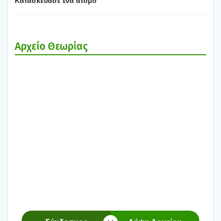
Κατα­σκεύ­α­σε ένα άτο­μο
Αρχείο Θεω­ρί­ας