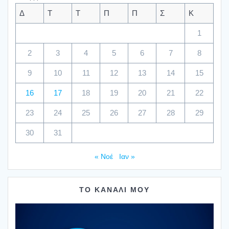
Δ
Τ
Τ
Π
Π
Σ
Κ
1
2
3
4
5
6
7
8
9
10
11
12
13
14
15
16
17
18
19
20
21
22
23
24
25
26
27
28
29
30
31
« Νοέ
Ιαν »
ΤΟ ΚΑΝΑΛΙ ΜΟΥ