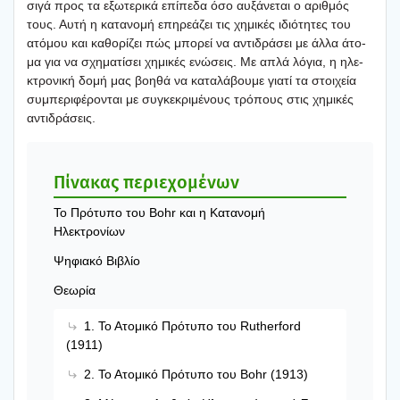
σιγά προς τα εξω­τε­ρι­κά επί­πε­δα όσο αυξά­νε­ται ο αριθ­μός
τους. Αυτή η κατα­νο­μή επη­ρε­ά­ζει τις χημι­κές ιδιό­τη­τες του
ατό­μου και καθο­ρί­ζει πώς μπο­ρεί να αντι­δρά­σει με άλλα άτο­
μα για να σχη­μα­τί­σει χημι­κές ενώ­σεις. Με απλά λόγια, η ηλε­
κτρο­νι­κή δομή μας βοη­θά να κατα­λά­βου­με για­τί τα στοι­χεία
συμπε­ρι­φέ­ρο­νται με συγκε­κρι­μέ­νους τρό­πους στις χημι­κές
αντι­δρά­σεις.
Πίνα­κας περιε­χο­μέ­νων
Το Πρό­τυ­πο του Bohr και η Κατα­νο­μή
Ηλε­κτρο­νί­ων
Ψηφια­κό Βιβλίο
Θεω­ρία
1. Το Ατο­μι­κό Πρό­τυ­πο του Rutherford
(1911)
2. Το Ατο­μι­κό Πρό­τυ­πο του Bohr (1913)