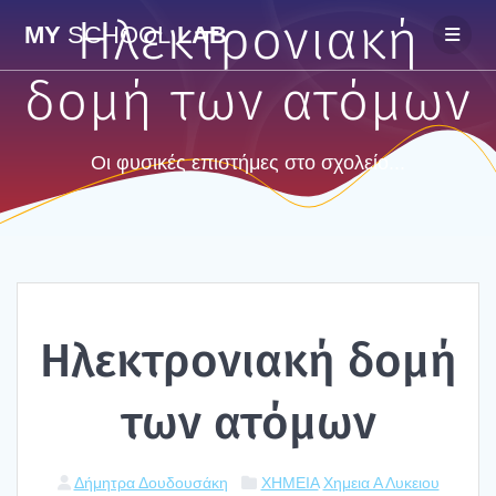
Skip
Ηλεκτρονιακή
MY
SCHOOL
LAB
to
content
δομή των ατόμων
Οι φυσικές επιστήμες στο σχολείο...
Ηλε­κτρο­νια­κή δομή
των ατό­μων
Δήμητρα Δουδουσάκη
ΧΗΜΕΙΑ
Χημεια Α Λυκειου