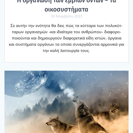
Η οργά­νω­ση των έμβιων όντων – Τα
οικο­συ­στή­μα­τα
30 Νοεμβρίου 2021
Σε αυτήν την ενό­τη­τα θα δεις πώς τα κύτ­τα­ρα των πολυ­κύτ­
τα­ρων οργα­νι­σμών ‑και ιδιαί­τε­ρα του ανθρώ­που- δια­φο­ρο­
ποιού­νται και δημιουρ­γούν δια­φο­ρε­τι­κά είδη ιστών, όργα­να
και συστή­μα­τα οργά­νων τα οποία συνερ­γά­ζο­νται αρμο­νι­κά για
την καλή λει­τουρ­γία τους.