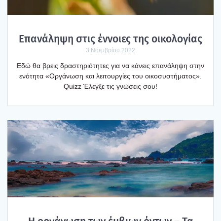
Επα­νά­λη­ψη στις έννοιες της οικο­λο­γί­ας
3 Νοεμβρίου 2022
Εδώ θα βρεις δρα­στη­ριό­τη­τες για να κάνεις επα­νά­λη­ψη στην
ενό­τη­τα «Οργά­νω­ση και λει­τουρ­γί­ες του οικο­συ­στή­μα­τος».
Quizz Έλεγ­ξε τις γνώ­σεις σου!