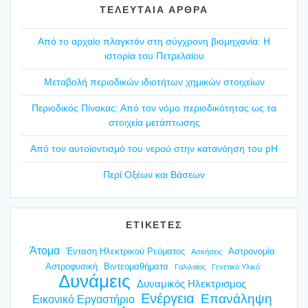
ΤΕΛΕΥΤΑΙΑ ΑΡΘΡΑ
Από το αρχαίο πλαγ­κτόν στη σύγ­χρο­νη βιο­μη­χα­νία: Η
ιστο­ρία του Πετρε­λαί­ου
Mετα­βο­λή περιο­δι­κών ιδιο­τή­των χημι­κών στοι­χεί­ων
Περιο­δι­κός Πίνα­κας: Από τον νόμο περιο­δι­κό­τη­τας ως τα
στοι­χεία μετά­πτω­σης
Από τον αυτοϊ­ο­ντι­σμό του νερού στην κατα­νό­η­ση του pH
Περί Οξέ­ων και Βάσε­ων
ΕΤΙΚΕΤΕΣ
Άτομα
Ένταση Ηλεκτρικού Ρεύματος
Αστρονομία
Ασκήσεις
Αστροφυσική
Βιντεομαθήματα
Γαλιλαίος
Γενετικό Υλικό
Δυνάμεις
Δυναμικός Ηλεκτρισμος
Ενέργεια
Επανάληψη
Εικονικό Εργαστήριο