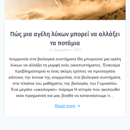
Πώς μια αγέ­λη λύκων μπο­ρεί να αλλά­ξει
τα ποτά­μια
21 Δεκεμβρίου 2020
Ισορ­ρο­πία στα βιο­λο­γι­κά συστή­μα­τα Θα μπο­ρού­σε μια αγέ­λη
λύκων να αλλά­ξει τη μορ­φή ενός οικο­συ­στή­μα­τος; Έναυ­σμα
προ­βλη­μα­τι­σμού κι ένας ακό­μη τρό­πος να προ­σεγ­γί­σει
κάποιος την έννοια της ισορ­ρο­πί­ας στα βιο­λο­γι­κά συστή­μα­τα,
στα πλαί­σια του μαθή­μα­τος της βιο­λο­γί­ας του Γυμνα­σί­ου.
Ένα μεγά­λο «οικο­λο­γι­κό» πεί­ρα­μα H ιστο­ρία που ακο­λου­θεί
είναι πραγ­μα­τι­κή και μας βοη­θά να κατα­νο­ή­σου­με τι…
Read more