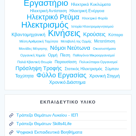
Εργαστήριο
Ηλεκτρικά Κυκλώματα
Ηλεκτρική Αντίσταση
Ηλεκτρική Ενέργεια
Ηλεκτρικό Ρεύμα
Ηλεκτρικό Φορτίο
Ηλεκτρισμός
Ιστορία Ηλεκτρομαγνητισμού
Κινήσεις
Κρούσεις
Κβαντομηχανική
Κύτταρο
Μετατόπιση
Μέση Αριθμητική Ταχύτητα
Μεταβολή της Ορμής
Νόμοι Νεύτωνα
Μονάδες Μέτρησης
Οικοσυστήματα
Ορμή
Πίεση
Οργανική Χημεία
Παθογόνοι Μικροοργανισμοί
Παρουσίαση
Παλιά Κβαντική Θεωρία
Πολυκύτταροι Οργανισμοί
Πρόσληψη Τροφής
Στατικός Ηλεκτρισμός
Σύμπαν
Φύλλο Εργασίας
Ταχύτητα
Χρονική Στιγμή
Χρονικό Διάστημα
ΕΚΠΑΙΔΕΥΤΙΚΟ ΥΛΙΚΟ
Τράπεζα Θεμάτων Λυκείου - ΙΕΠ
Τράπεζα Θεμάτων Skills4Life
Ψηφιακά Εκπαιδευτικά Βοηθήματα