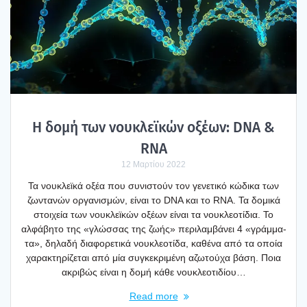
Η δομή των νου­κλεϊ­κών οξέ­ων: DNA &
RNA
12 Μαρτίου 2022
Τα νου­κλεϊ­κά οξέα που συνι­στούν τον γενε­τι­κό κώδι­κα των
ζωντα­νών οργα­νι­σμών, είναι το DNA και το RNA. Τα δομι­κά
στοι­χεία των νου­κλεϊ­κών οξέ­ων είναι τα νου­κλε­ο­τί­δια. Το
αλφά­βη­το της «γλώσ­σας της ζωής» περι­λαμ­βά­νει 4 «γράμ­μα­
τα», δηλα­δή δια­φο­ρε­τι­κά νου­κλε­ο­τί­δα, καθέ­να από τα οποία
χαρα­κτη­ρί­ζε­ται από μία συγκε­κρι­μέ­νη αζω­τού­χα βάση. Ποια
ακρι­βώς είναι η δομή κάθε νου­κλε­ο­τι­δί­ου…
Read more