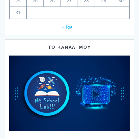
24
25
26
27
28
29
30
31
« Ιαν
ΤΟ ΚΑΝΑΛΙ ΜΟΥ