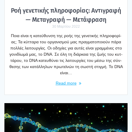
Ροή γενε­τι­κής πλη­ρο­φο­ρί­ας: Αντι­γρα­φή
— Μετα­γρα­φή — Μετά­φρα­ση
30 Μαρτίου 2022
Ποια είναι η κατεύ­θυν­ση της ροής της γενε­τι­κής πλη­ρο­φο­ρί­
ας; Τα κύτ­τα­ρα του οργα­νι­σμού μας πραγ­μα­το­ποιούν πάρα
πολ­λές λει­τουρ­γί­ες. Οι οδη­γί­ες για αυτές είναι γραμ­μέ­νες στο
γονι­δί­ω­μά μας, το DNA. Σε όλη τη διάρ­κεια της ζωής του κυτ­
τά­ρου, το DNA κατευ­θύ­νει τις λει­τουρ­γί­ες του μέσω της σύν­
θε­σης των κατάλ­λη­λων πρω­τεϊ­νών τη σωστή στιγ­μή. Το DNA
είναι…
Read more