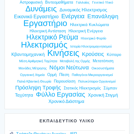
Αστροφυσική
Βιντεομαθήματα
Γαλιλαίος
Γενετικό Υλικό
Δυνάμεις
Δυναμικός Ηλεκτρισμος
Ενέργεια
Επανάληψη
Εικονικό Εργαστήριο
Εργαστήριο
Ηλεκτρικά Κυκλώματα
Ηλεκτρική Αντίσταση
Ηλεκτρική Ενέργεια
Ηλεκτρικό Ρεύμα
Ηλεκτρικό Φορτίο
Ηλεκτρισμός
Ιστορία Ηλεκτρομαγνητισμού
Κινήσεις
Κρούσεις
Κβαντομηχανική
Κύτταρο
Μετατόπιση
Μέση Αριθμητική Ταχύτητα
Μεταβολή της Ορμής
Νόμοι Νεύτωνα
Μονάδες Μέτρησης
Οικοσυστήματα
Ορμή
Πίεση
Οργανική Χημεία
Παθογόνοι Μικροοργανισμοί
Παρουσίαση
Παλιά Κβαντική Θεωρία
Πολυκύτταροι Οργανισμοί
Πρόσληψη Τροφής
Στατικός Ηλεκτρισμός
Σύμπαν
Φύλλο Εργασίας
Ταχύτητα
Χρονική Στιγμή
Χρονικό Διάστημα
ΕΚΠΑΙΔΕΥΤΙΚΟ ΥΛΙΚΟ
Τράπεζα Θεμάτων Λυκείου - ΙΕΠ