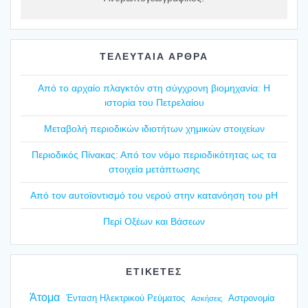
ΤΕΛΕΥΤΑΙΑ ΑΡΘΡΑ
Από το αρχαίο πλαγ­κτόν στη σύγ­χρο­νη βιο­μη­χα­νία: Η
ιστο­ρία του Πετρε­λαί­ου
Mετα­βο­λή περιο­δι­κών ιδιο­τή­των χημι­κών στοι­χεί­ων
Περιο­δι­κός Πίνα­κας: Από τον νόμο περιο­δι­κό­τη­τας ως τα
στοι­χεία μετά­πτω­σης
Από τον αυτοϊ­ο­ντι­σμό του νερού στην κατα­νό­η­ση του pH
Περί Οξέ­ων και Βάσε­ων
ΕΤΙΚΕΤΕΣ
Άτομα
Ένταση Ηλεκτρικού Ρεύματος
Αστρονομία
Ασκήσεις