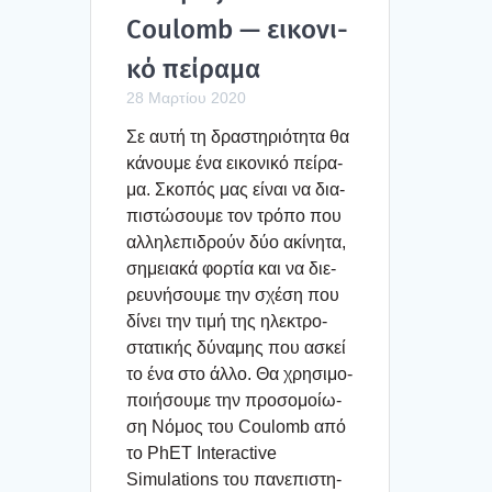
Coulomb — εικο­νι­
κό πεί­ρα­μα
28 Μαρτίου 2020
Σε αυτή τη δρα­στη­ριό­τη­τα θα
κάνου­με ένα εικο­νι­κό πεί­ρα­
μα. Σκο­πός μας είναι να δια­
πι­στώ­σου­με τον τρό­πο που
αλλη­λε­πι­δρούν δύο ακί­νη­τα,
σημεια­κά φορ­τία και να διε­
ρευ­νή­σου­με την σχέ­ση που
δίνει την τιμή της ηλε­κτρο­
στα­τι­κής δύνα­μης που ασκεί
το ένα στο άλλο. Θα χρη­σι­μο­
ποι­ή­σου­με την προ­σο­μοί­ω­
ση Νόμος του Coulomb από
το PhET Interactive
Simulations του πανε­πι­στη­