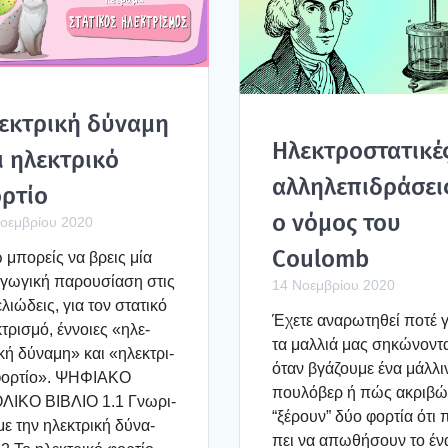
ε­κτρι­κή δύνα­μη
Ηλε­κτρο­στα­τι­κέ
 ηλε­κτρι­κό
αλλη­λε­πι­δρά­σει
ρ­τίο
ο νόμος του
οεμβρίου 2020
Coulomb
μπο­ρείς να βρεις μία
­γω­γι­κή παρου­σί­α­ση στις
14 Νοεμβρίου 2020
­λιώ­δεις, για τον στα­τι­κό
Έχε­τε ανα­ρω­τη­θεί ποτέ γι
κτρι­σμό, έννοιες «ηλε­
τα μαλ­λιά μας σηκώ­νο­ντ
­κή δύνα­μη» και «ηλε­κτρι­
όταν βγά­ζου­με ένα μάλ­λι­
φορ­τίο». ΨΗΦΙΑΚΟ
που­λό­βερ ή πώς ακρι­β
ΛΙΚΟ ΒΙΒΛΙΟ 1.1 Γνω­ρι­
“ξέρουν” δύο φορ­τία ότι 
με την ηλε­κτρι­κή δύνα­
πει να απω­θή­σουν το έν