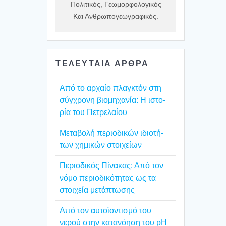
Πολιτικός, Γεωμορφολογικός
Και Ανθρωπογεωγραφικός.
ΤΕΛΕΥΤΑΙΑ ΑΡΘΡΑ
Από το αρχαίο πλαγ­κτόν στη
σύγ­χρο­νη βιο­μη­χα­νία: Η ιστο­
ρία του Πετρε­λαί­ου
Mετα­βο­λή περιο­δι­κών ιδιο­τή­
των χημι­κών στοι­χεί­ων
Περιο­δι­κός Πίνα­κας: Από τον
νόμο περιο­δι­κό­τη­τας ως τα
στοι­χεία μετά­πτω­σης
Από τον αυτοϊ­ο­ντι­σμό του
νερού στην κατα­νό­η­ση του pH