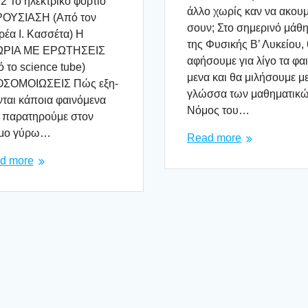
2 Το ηλε­κτρι­κό φορ­τίο
άλλο χωρίς καν να ακου­
ΟΥΣΙΑΣΗ (Από τον
σουν; Στο σημε­ρι­νό μάθη
έα Ι. Κασ­σέ­τα) Η
της Φυσι­κής Β’ Λυκεί­ου,
ΡΙΑ ΜΕ ΕΡΩΤΗΣΕΙΣ
αφή­σου­με για λίγο τα φαι
 το science tube)
με­να και θα μιλή­σου­με μ
ΣΟΜΟΙΩΣΕΙΣ Πώς εξη­
γλώσ­σα των μαθη­μα­τι­κ
νται κάποια φαι­νό­με­να
Νόμος του…
παρα­τη­ρού­με στον
μο γύρω…
Read more
d more