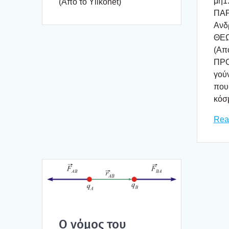
μη1.
(Από το Ylikonet)
ΠΑΡ
Ανδρ
ΘΕΩ
(Από
ΠΡΟ
γού­
που 
κόσ
Rea
Ο νόμος του