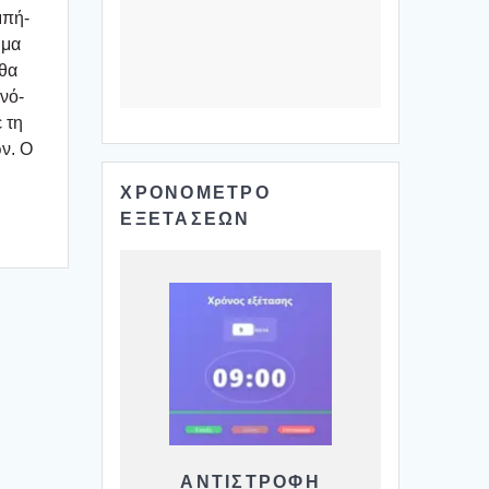
μπή­
­μα
 θα
­νό­
ε τη
ών. Ο
ΧΡΟΝΟΜΕΤΡΟ
ΕΞΕΤΑΣΕΩΝ
ΑΝΤΙΣΤΡΟΦΗ