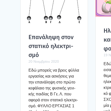
Ηλ
Επα­νά­λη­ψη στον
και
στα­τι­κό ηλε­κτρι­
φο
σμό
19 Ν
20 Νοεμβρίου 2020
Εδώ 
εισα
Εδώ μπο­ρείς να βρεις φύλ­λα
θεμε
εργα­σί­ας και ασκή­σεις για
ηλε­
την επα­νά­λη­ψη στο πρώ­το
κτρι
κεφά­λαιο της φυσι­κής γενι­
κό 
κής παι­δί­ας Β Γε. Λ. που
ΣΧΟ
αφο­ρά στον στα­τι­κό ηλε­κτρι­
μία 
σμό. ΦΥΛΛΟ ΕΡΓΑΣΙΑΣ 1