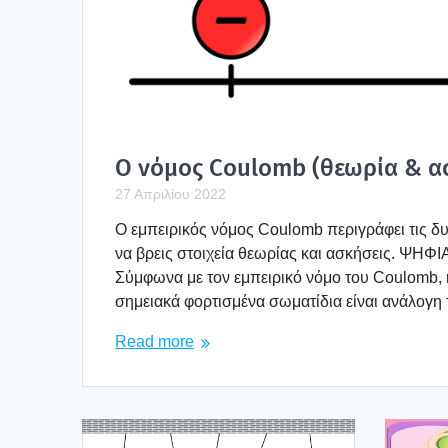
Ο νόμος Coulomb (θεω­ρία & ασ
27 Απριλίου 2022
Ο εμπει­ρι­κός νόμος Coulomb περι­γρά­φει τις δυ
να βρεις στοι­χεία θεω­ρί­ας και ασκή­σεις. 
Σύμ­φω­να με τον εμπει­ρι­κό νόμο του Coulomb, η
σημεια­κά φορ­τι­σμέ­να σωμα­τί­δια είναι ανά­λο­γ
Read more