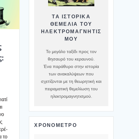
ΤΑ ΙΣΤΟΡΙΚΆ
ΘΕΜΈΛΙΑ ΤΟΥ
ΗΛΕΚΤΡΟΜΑΓΝΗΤΙΣ
ΜΟΎ
ς
Το μεγάλο ταξίδι προς τον
ς:
θησαυρό του κεραυνού.
Ένα παράθυρο στην ιστορία
των ανακαλύψεων που
σχετίζονται με τη θεωρητική και
πειραματική θεμελίωση του
ηλεκτρομαγνητισμού.
α­τί
αι
νο
ώς
ΧΡΟΝΟΜΕΤΡΟ
πρέ­
α το