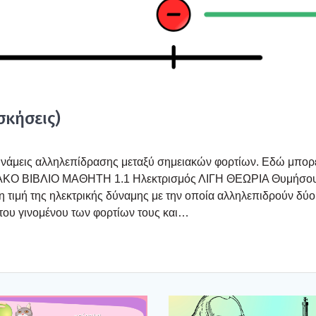
κή­σεις)
νά­μεις αλλη­λε­πί­δρα­σης μετα­ξύ σημεια­κών φορ­τί­ων. Εδώ μπο­ρ
ΨΗΦΙΑΚΟ ΒΙΒΛΙΟ ΜΑΘΗΤΗ 1.1 Ηλε­κτρι­σμός ΛΙΓΗ ΘΕΩΡΙΑ Θυμή­σο
 τιμή της ηλε­κτρι­κής δύνα­μης με την οποία αλλη­λε­πι­δρούν δύο
η του γινο­μέ­νου των φορ­τί­ων τους και…