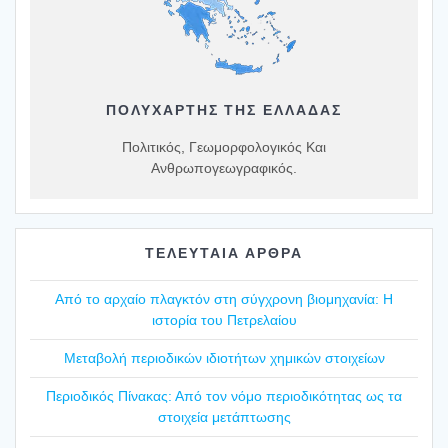
ΠΟΛΥΧΆΡΤΗΣ ΤΗΣ ΕΛΛΆΔΑΣ
Πολιτικός, Γεωμορφολογικός Και
Ανθρωπογεωγραφικός.
ΤΕΛΕΥΤΑΙΑ ΑΡΘΡΑ
Από το αρχαίο πλαγ­κτόν στη σύγ­χρο­νη βιο­μη­χα­νία: Η
ιστο­ρία του Πετρε­λαί­ου
Mετα­βο­λή περιο­δι­κών ιδιο­τή­των χημι­κών στοι­χεί­ων
Περιο­δι­κός Πίνα­κας: Από τον νόμο περιο­δι­κό­τη­τας ως τα
στοι­χεία μετά­πτω­σης