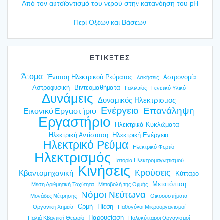
Από τον αυτοϊ­ο­ντι­σμό του νερού στην κατα­νό­η­ση του pH
Περί Οξέ­ων και Βάσε­ων
ΕΤΙΚΕΤΕΣ
Άτομα
Ένταση Ηλεκτρικού Ρεύματος
Αστρονομία
Ασκήσεις
Αστροφυσική
Βιντεομαθήματα
Γαλιλαίος
Γενετικό Υλικό
Δυνάμεις
Δυναμικός Ηλεκτρισμος
Ενέργεια
Επανάληψη
Εικονικό Εργαστήριο
Εργαστήριο
Ηλεκτρικά Κυκλώματα
Ηλεκτρική Αντίσταση
Ηλεκτρική Ενέργεια
Ηλεκτρικό Ρεύμα
Ηλεκτρικό Φορτίο
Ηλεκτρισμός
Ιστορία Ηλεκτρομαγνητισμού
Κινήσεις
Κρούσεις
Κβαντομηχανική
Κύτταρο
Μετατόπιση
Μέση Αριθμητική Ταχύτητα
Μεταβολή της Ορμής
Νόμοι Νεύτωνα
Μονάδες Μέτρησης
Οικοσυστήματα
Ορμή
Πίεση
Οργανική Χημεία
Παθογόνοι Μικροοργανισμοί
Παρουσίαση
Παλιά Κβαντική Θεωρία
Πολυκύτταροι Οργανισμοί