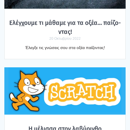
Ελέγ­χου­με τι μάθα­με για τα οξέα… παί­ζο­
ντας!
20 Οκτωβρίου 2022
Έλεγ­ξε τις γνώ­σεις σου στα οξέα παί­ζο­ντας!
Η μέλισ­σα στον λαβύ­ριν­θο