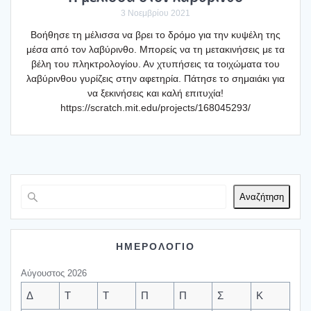
3 Νοεμβρίου 2021
Βοή­θη­σε τη μέλισ­σα να βρει το δρό­μο για την κυψέ­λη της
μέσα από τον λαβύ­ριν­θο. Μπο­ρείς να τη μετα­κι­νή­σεις με τα
βέλη του πλη­κτρο­λο­γί­ου. Αν χτυ­πή­σεις τα τοι­χώ­μα­τα του
λαβύ­ριν­θου γυρί­ζεις στην αφε­τη­ρία. Πάτη­σε το σημαιά­κι για
να ξεκι­νή­σεις και καλή επι­τυ­χία!
https://scratch.mit.edu/projects/168045293/
Αναζήτηση
ΗΜΕΡΟΛΟΓΙΟ
Αύγουστος 2026
Δ
Τ
Τ
Π
Π
Σ
Κ