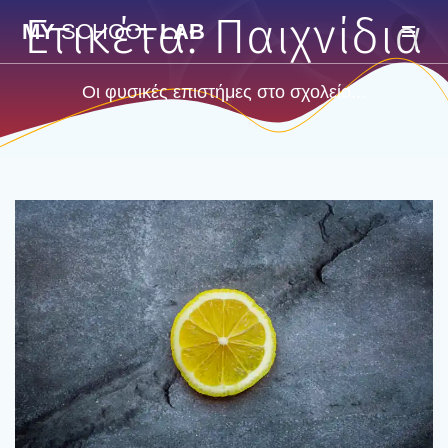
Skip
Ετικέτα:
Παιχνίδια
MY
SCHOOL
LAB
to
content
Οι φυσικές επιστήμες στο σχολείο...