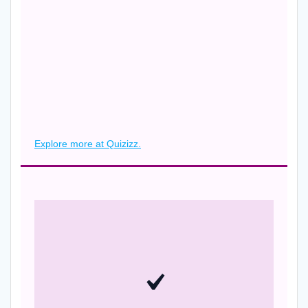
Explore more at Quizizz.
Παρου­σιά­ζου­με — σχο­λιά­ζου­με τις δρα­στη­ριό­τη­τες
που έγι­ναν στο σπί­τι. Κατα­γρά­φου­με τις ιδέ­ες και τις