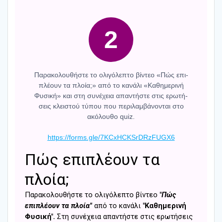
2
Παρα­κο­λου­θή­στε το ολι­γό­λε­πτο βίντεο «Πώς επι­
πλέ­ουν τα πλοία;» από το κανά­λι «Καθη­με­ρι­νή
Φυσι­κή» και στη συνέ­χεια απα­ντή­στε στις ερω­τή­
σεις κλει­στού τύπου που περι­λαμ­βά­νο­νται στο
ακό­λου­θο quiz.
https://forms.gle/7KCxHCKSrDRzFUGX6