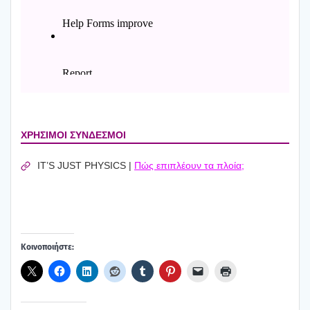
ΧΡΗ­ΣΙ­ΜΟΙ ΣΥΝ­ΔΕ­ΣΜΟΙ
IT’S JUST PHYSICS |
Πώς επι­πλέ­ουν τα πλοία;
Κοι­νο­ποι­ή­στε: