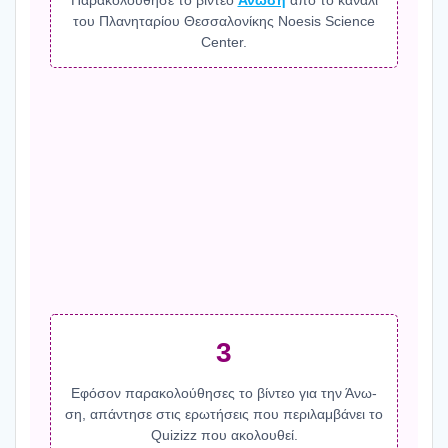
Παρα­κο­λού­θη­σε το βίντεο
Άνω­ση
από το κανά­λι
του Πλα­νη­τα­ρί­ου Θεσ­σα­λο­νί­κης Noesis Science
Center.
3
Εφό­σον παρα­κο­λού­θη­σες το βίντεο για την Άνω­
ση, απά­ντη­σε στις ερω­τή­σεις που περι­λαμ­βά­νει το
Quizizz που ακο­λου­θεί.