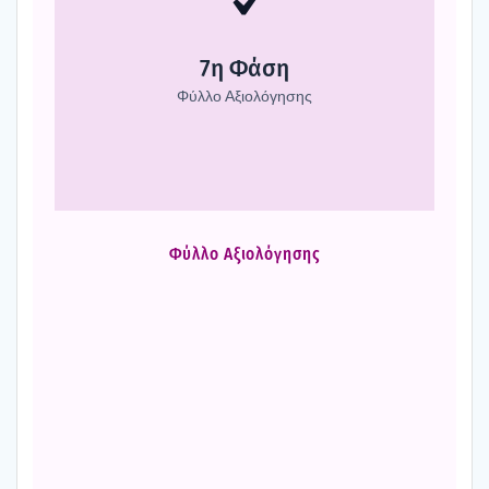
Στην τελευ­ταία φάση του μαθή­μα­τος απα­ντα­με τις
ερω­τή­σεις σύντο­μου φύλ­λου αξιο­λό­γη­σης.
7η Φάση
Φύλ­λο Αξιο­λό­γη­σης
Φύλ­λο Αξιο­λό­γη­σης