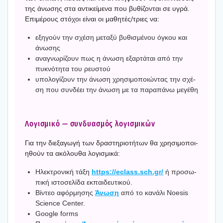
της άνω­σης στα αντι­κεί­με­να που βυθί­ζο­νται σε υγρά.
Επι­μέ­ρους στό­χοι είναι οι μαθητές/τριες να:
εξη­γούν την σχέ­ση μετα­ξύ βυθι­σμέ­νου όγκου και
άνω­σης
ανα­γνω­ρί­ζουν πως η άνω­ση εξαρ­τά­ται από την
πυκνό­τη­τα του ρευ­στού
υπο­λο­γί­ζουν την άνω­ση χρη­σι­μο­ποιώ­ντας την σχέ­
ση που συν­δέ­ει την άνω­ση με τα παρα­πά­νω μεγέ­θη
Λογι­σμι­κό — συν­δυα­σμός λογι­σμι­κών
Για την διε­ξα­γω­γή των δρα­στη­ριο­τή­των θα χρη­σι­μο­ποι­
η­θούν τα ακό­λου­θα λογι­σμι­κά:
Ηλε­κτρο­νι­κή τάξη
https://eclass.sch.gr
/
ή προ­σω­
πι­κή ιστο­σε­λί­δα εκπαι­δευ­τι­κού.
Βίντεο αφόρ­μη­σης
Άνω­ση
από το κανά­λι Noesis
Science Center.
Google forms