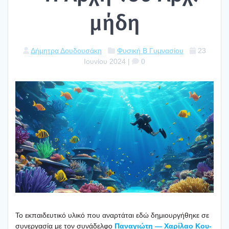
μή­δη
Δήμητρα Δουδουσάκη
Φυσική Β Γυμνασίου
23
Ιουνίου 2024
|
0
To εκπαι­δευ­τι­κό υλι­κό που αναρ­τά­ται εδώ δημιουρ­γή­θη­κε σε
συνερ­γα­σία με τον συνά­δελ­φο
Πανα­γιώ­τη — Χαρί­λαο Κου­