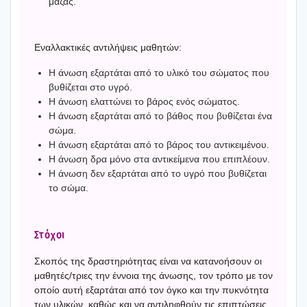
μάζας.
Εναλ­λα­κτι­κές αντι­λή­ψεις μαθη­τών:
Η άνω­ση εξαρ­τά­ται από το υλι­κό του σώμα­τος που
βυθί­ζε­ται στο υγρό.
Η άνω­ση ελατ­τώ­νει το βάρος ενός σώμα­τος.
Η άνω­ση εξαρ­τά­ται από το βάθος που βυθί­ζε­ται ένα
σώμα.
Η άνω­ση εξαρ­τά­ται από το βάρος του αντι­κει­μέ­νου.
Η άνω­ση δρα μόνο στα αντι­κεί­με­να που επι­πλέ­ουν.
Η άνω­ση δεν εξαρ­τά­ται από το υγρό που βυθί­ζε­ται
το σώμα.
Στό­χοι
Σκο­πός της δρα­στη­ριό­τη­τας είναι να κατα­νο­ή­σουν οι
μαθητές/τριες την έννοια της άνω­σης, τον τρό­πο με τον
οποίο αυτή εξαρ­τά­ται από τον όγκο και την πυκνό­τη­τα
των υλι­κών, καθώς και να αντι­λη­φθούν τις επι­πτώ­σεις