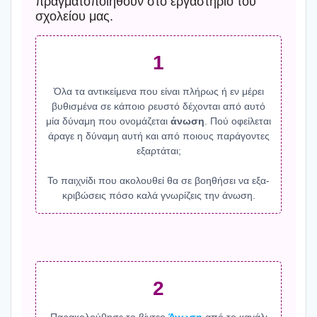
πραγ­μα­το­ποι­η­θούν στο εργα­στή­ριο του
σχο­λεί­ου μας.
1
Όλα τα αντι­κεί­με­να που είναι πλή­ρως ή εν μέρει
βυθι­σμέ­να σε κάποιο ρευ­στό δέχο­νται από αυτό
μία δύνα­μη που ονο­μά­ζε­ται
άνω­ση
. Πού οφεί­λε­ται
άρα­γε η δύνα­μη αυτή και από ποιους παρά­γο­ντες
εξαρ­τά­ται;
Το παι­χνί­δι που ακο­λου­θεί θα σε βοη­θή­σει να εξα­
κρι­βώ­σεις πόσο καλά γνω­ρί­ζεις την άνω­ση.
2