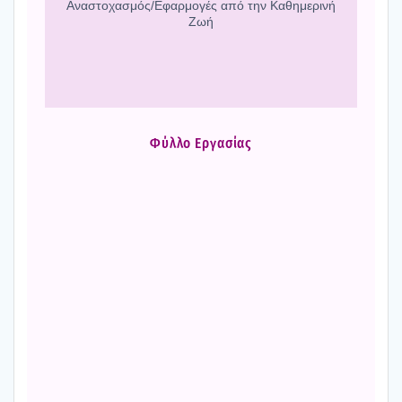
Αναστοχασμός/Εφαρμογές από την Καθη­με­ρι­νή
Ζωή
Φύλ­λο Εργα­σί­ας