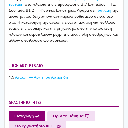
τε­ντά­κη
στο πλαί­σιο της επι­μόρ­φω­σης Β
′ Επι­πέ­δου ΤΠΕ,
1
Συστά­δα Β1.2 — Φυσι­κές Επι­στή­μες. Αφο­ρά στη
δύνα­μη
της
άνω­σης που δέχε­ται ένα αντι­κεί­με­νο βυθι­σμέ­νο σε ένα ρευ­
στό. Η κατα­νό­η­ση της άνω­σης είναι σημα­ντι­κή για πολ­λούς
τομείς της φυσι­κής και της μηχα­νι­κής, από την κατα­σκευή
πλοί­ων και αερο­πλά­νων μέχρι την ανά­πτυ­ξη υπο­βρυ­χί­ων και
άλλων υπο­θα­λάσ­σιων συσκευών.
ΨΗΦΙΑΚΟ ΒΙΒΛΙΟ
4.5
Άνω­ση — Αρχή του Αρχι­μή­δη
ΔΡΑΣΤΗΡΙΟΤΗΤΕΣ
Εισα­γω­γή
Πριν το μάθη­μα
Στο εργα­στή­ριο Φ. Ε.