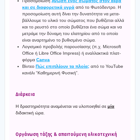
Προ­σο­μοί­ω­ση
Άνω­ση ενός σώμα­τος στον αέρα
και σε δια­φο­ρε­τι­κά υγρά
από το Φωτό­δε­ντρο. Η
προ­σο­μοί­ω­ση αυτή δίνει την δυνα­τό­τη­τα να μετα­
βάλ­λου­με το υλι­κό του σώμα­τος που βυθί­ζε­ται αλλά
και το ρευ­στό στο οποίο βυθί­ζε­ται ένα σώμα και να
μετρά­με την δύνα­μη του ελα­τη­ρί­ου από το οποίο
είναι αναρ­τη­μέ­νο το βυθι­σμέ­νο σώμα.
Λογι­σμι­κό προ­βο­λής παρου­σί­α­σης (π.χ. Microsoft
Office ή Libre Office Impress) ή εναλ­λα­κτι­κά πλατ­
φόρ­μα
Canva
Βίντεο
Πώς επι­πλέ­ουν τα πλοία;
από το YouTube
κανά­λι “Καθη­με­ρι­νή Φυσι­κή”.
Διάρ­κεια
Η δρα­στη­ριό­τη­τα ανα­μέ­νε­ται να υλο­ποι­η­θεί σε
μία
διδα­κτι­κή ώρα.
Οργά­νω­ση τάξης & απαι­τού­με­νη υλι­κο­τε­χνι­κή