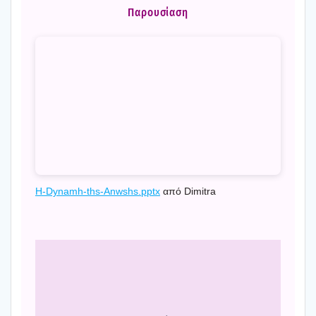
Παρου­σί­α­ση
H‑Dynamh-ths-Anwshs.pptx
από Dimitra