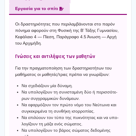
Εργα­σία για το σπί­τι
Οι δρα­στη­ριό­τη­τες που περι­λαμ­βά­νο­νται στο παρόν
πόνη­μα αφο­ρούν στη Φυσι­κή της Β’ Τάξης Γυμνα­σί­ου,
Κεφά­λαιο 4 — Πίε­ση, Παρά­γρα­φο 4.5 Άνω­ση — Αρχή
του Αρχι­μή­δη
.
Γνώ­σεις και αντι­λή­ψεις των μαθη­τών
Για την πραγ­μα­το­ποί­η­ση των δρα­στη­ριο­τή­των του
μαθή­μα­τος οι μαθητές/τριες πρέ­πει να γνω­ρί­ζουν:
Να σχε­διά­ζουν μία δύνα­μη.
Να υπο­λο­γί­ζουν τη συνι­στα­μέ­νη δύο ή περισ­σό­τε­
ρων συγ­γραμ­μι­κών δυνά­με­ων.
Να εφαρ­μό­ζουν τον πρώ­το νόμο του Νεύ­τω­να και
συγκε­κρι­μέ­να τη συν­θή­κη ισορ­ρο­πί­ας.
Να επι­λύ­ουν τον τύπο της πυκνό­τη­τας και να υπο­
λο­γί­ζουν τη μάζα ενός σώμα­τος.
Να υπο­λο­γί­ζουν το βάρος σώμα­τος δεδο­μέ­νης