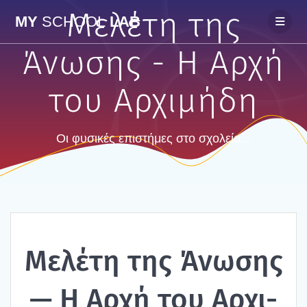
Skip
Μελέτη της
MY
SCHOOL
LAB
to
content
Άνωσης - Η Αρχή
του Αρχιμήδη
Οι φυσικές επιστήμες στο σχολείο...
Μελέ­τη της Άνω­σης
— Η Αρχή του Αρχι­