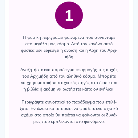
1
Η φυσι­κή περι­γρά­φει φαι­νό­με­να που συνα­ντά­με
στο μεγά­λο μας κόσμο. Από τον κανό­να αυτό
φυσι­κά δεν ξεφεύ­γει η άνω­ση και η Αρχή του Αρχι­
μή­δη.
Aνα­ζη­τή­στε ένα παρά­δειγ­μα εφαρ­μο­γής της αρχής
του Αρχι­μή­δη από τον αλη­θι­νό κόσμο. Μπο­ρεί­τε
να χρη­σι­μο­ποι­ή­σε­τε σχε­τι­κές πηγές στο δια­δί­κτυο
ή βιβλία ή ακό­μη να ρωτή­σε­τε κάποιον ενή­λι­κα.
Περι­γράψ­τε συνο­πτι­κά το παρά­δειγ­μα που επι­λέ­
ξα­τε. Εναλ­λα­κτι­κά μπο­ρεί­τε να φτιά­ξε­τε ένα σχε­τι­κό
σχή­μα στο οποίο θα πρέ­πει να φαί­νο­νται οι δυνά­
μεις που εμπλέ­κο­νται στο φαι­νό­με­νο.