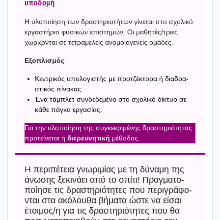
υπο­δο­μή
Η υλο­ποί­η­ση των δρα­στη­ριο­τή­των γίνε­ται στο σχο­λι­κό
εργα­στή­ριο φυσι­κών επι­στη­μών. Οι μαθητές/τριες
χωρί­ζο­νται σε τετρα­με­λείς ανο­μοιο­γε­νείς ομά­δες.
Εξο­πλι­σμός
Κεντρι­κός υπο­λο­γι­στής με προ­τζέ­κτο­ρα ή δια­δρα­
στι­κός πίνα­κας.
Ένα τάμπλετ συν­δε­δε­μέ­νο στο σχο­λι­κό δίκτυο σε
κάθε πάγκο εργα­σί­ας.
Για την υλο­ποί­η­ση της συγκε­κρι­μέ­νης δρα­στη­ριό­τη­τας
προ­τεί­νε­ται η
διε­ρευ­νη­τι­κή
μέθο­δος.
Η περι­πέ­τεια γνω­ρι­μί­ας με τη δύνα­μη της
άνω­σης ξεκι­νά­ει από το σπί­τι! Πραγ­μα­το­
ποί­η­σε τις δρα­στη­ριό­τη­τες που περι­γρά­φο­
νται στα ακό­λου­θα βήμα­τα ώστε να είσαι
έτοιμος/η για τις δρα­στη­ριό­τη­τες που θα