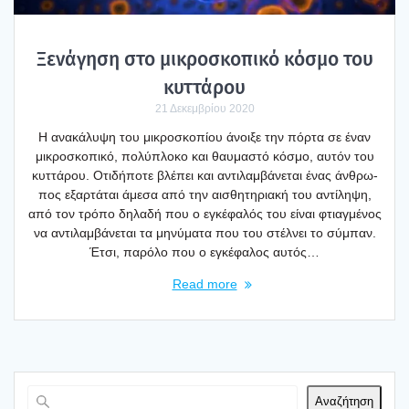
Ξενά­γη­ση στο μικρο­σκο­πι­κό κόσμο του
κυτ­τά­ρου
21 Δεκεμβρίου 2020
Η ανα­κά­λυ­ψη του μικρο­σκο­πί­ου άνοι­ξε την πόρ­τα σε έναν
μικρο­σκο­πι­κό, πολύ­πλο­κο και θαυ­μα­στό κόσμο, αυτόν του
κυτ­τά­ρου. Οτι­δή­πο­τε βλέ­πει και αντι­λαμ­βά­νε­ται ένας άνθρω­
πος εξαρ­τά­ται άμε­σα από την αισθη­τη­ρια­κή του αντί­λη­ψη,
από τον τρό­πο δηλα­δή που ο εγκέ­φα­λός του είναι φτιαγ­μέ­νος
να αντι­λαμ­βά­νε­ται τα μηνύ­μα­τα που του στέλ­νει το σύμπαν.
Έτσι, παρό­λο που ο εγκέ­φα­λος αυτός…
Read more
Αναζήτηση