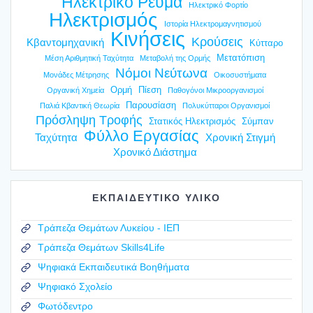
Ηλεκτρικό Ρεύμα
Ηλεκτρικό Φορτίο
Ηλεκτρισμός
Ιστορία Ηλεκτρομαγνητισμού
Κινήσεις
Κρούσεις
Κβαντομηχανική
Κύτταρο
Μετατόπιση
Μέση Αριθμητική Ταχύτητα
Μεταβολή της Ορμής
Νόμοι Νεύτωνα
Μονάδες Μέτρησης
Οικοσυστήματα
Ορμή
Πίεση
Οργανική Χημεία
Παθογόνοι Μικροοργανισμοί
Παρουσίαση
Παλιά Κβαντική Θεωρία
Πολυκύτταροι Οργανισμοί
Πρόσληψη Τροφής
Στατικός Ηλεκτρισμός
Σύμπαν
Φύλλο Εργασίας
Ταχύτητα
Χρονική Στιγμή
Χρονικό Διάστημα
ΕΚΠΑΙΔΕΥΤΙΚΟ ΥΛΙΚΟ
Τράπεζα Θεμάτων Λυκείου - ΙΕΠ
Τράπεζα Θεμάτων Skills4Life
Ψηφιακά Εκπαιδευτικά Βοηθήματα
Ψηφιακό Σχολείο
Φωτόδεντρο