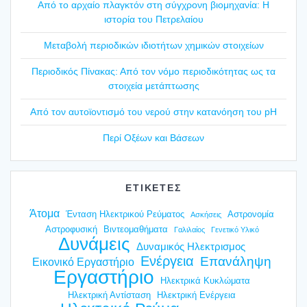
Από το αρχαίο πλαγ­κτόν στη σύγ­χρο­νη βιο­μη­χα­νία: Η
ιστο­ρία του Πετρε­λαί­ου
Mετα­βο­λή περιο­δι­κών ιδιο­τή­των χημι­κών στοι­χεί­ων
Περιο­δι­κός Πίνα­κας: Από τον νόμο περιο­δι­κό­τη­τας ως τα
στοι­χεία μετά­πτω­σης
Από τον αυτοϊ­ο­ντι­σμό του νερού στην κατα­νό­η­ση του pH
Περί Οξέ­ων και Βάσε­ων
ΕΤΙΚΕΤΕΣ
Άτομα
Ένταση Ηλεκτρικού Ρεύματος
Αστρονομία
Ασκήσεις
Αστροφυσική
Βιντεομαθήματα
Γαλιλαίος
Γενετικό Υλικό
Δυνάμεις
Δυναμικός Ηλεκτρισμος
Ενέργεια
Επανάληψη
Εικονικό Εργαστήριο
Εργαστήριο
Ηλεκτρικά Κυκλώματα
Ηλεκτρική Αντίσταση
Ηλεκτρική Ενέργεια