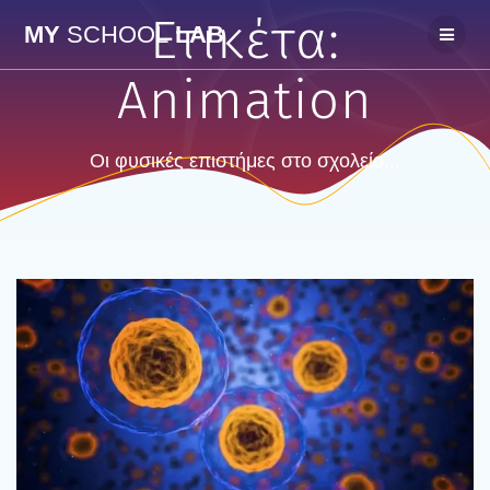
Skip
Ετικέτα:
MY
SCHOOL
LAB
to
content
Animation
Οι φυσικές επιστήμες στο σχολείο...