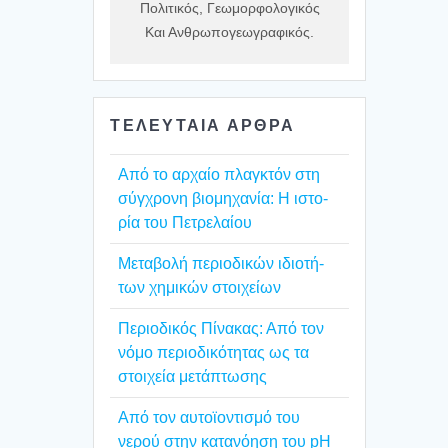
Πολιτικός, Γεωμορφολογικός
Και Ανθρωπογεωγραφικός.
ΤΕΛΕΥΤΑΙΑ ΑΡΘΡΑ
Από το αρχαίο πλαγ­κτόν στη
σύγ­χρο­νη βιο­μη­χα­νία: Η ιστο­
ρία του Πετρε­λαί­ου
Mετα­βο­λή περιο­δι­κών ιδιο­τή­
των χημι­κών στοι­χεί­ων
Περιο­δι­κός Πίνα­κας: Από τον
νόμο περιο­δι­κό­τη­τας ως τα
στοι­χεία μετά­πτω­σης
Από τον αυτοϊ­ο­ντι­σμό του
νερού στην κατα­νό­η­ση του pH