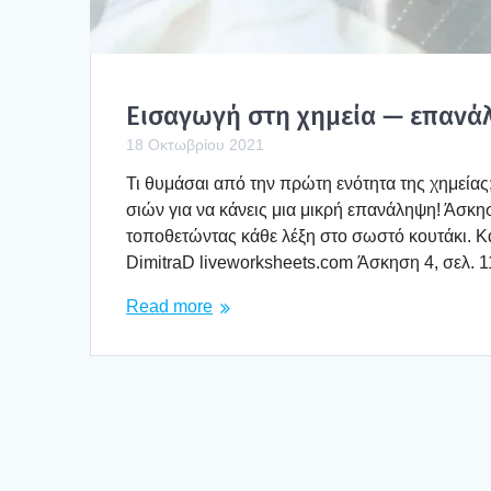
Εισα­γω­γή στη χημεία — επα­νά­
18 Οκτωβρίου 2021
Τι θυμά­σαι από την πρώ­τη ενό­τη­τα της χημεί­ας
σιών για να κάνεις μια μικρή επα­νά­λη­ψη! Άσκη
τοπο­θε­τώ­ντας κάθε λέξη στο σωστό κου­τά­κι. Κ
DimitraD liveworksheets.com Άσκη­ση 4, σελ. 
Read more