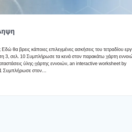
λη­ψη
; Εδώ θα βρεις κάποιες επι­λεγ­μέ­νες ασκή­σεις του τετρα­δί­ου εργ
­ση 3, σελ. 10 Συμπλή­ρω­σε τα κενά στον παρα­κά­τω χάρ­τη εννοι
ατα­στά­σεις ύλης-χάρ­της εννοιών, an interactive worksheet by
11 Συμπλή­ρω­σε στον…