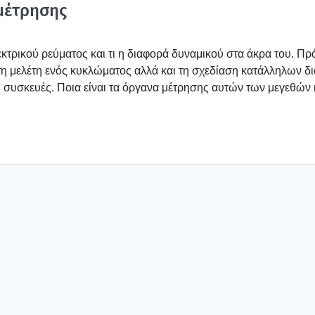
μέτρη­σης
τρι­κού ρεύ­μα­τος και τι η δια­φο­ρά δυνα­μι­κού στα άκρα του. Πρό
η μελέ­τη ενός κυκλώ­μα­τος αλλά και τη σχε­δί­α­ση κατάλ­λη­λων δι
ές συσκευ­ές. Ποια είναι τα όργα­να μέτρη­σης αυτών των μεγε­θών 