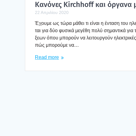
Κανό­νες Kirchhoff και όργα­να 
22 Απριλίου 2020
Έχου­με ως τώρα μάθει τι είναι η έντα­ση του ηλε­κ
ται για δύο φυσι­κά μεγέ­θη πολύ σημα­ντι­κά για τ
ξε­ων όπου μπο­ρούν να λει­τουρ­γούν ηλε­κτρι­κ
πώς μπο­ρού­με να…
Read more