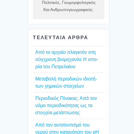
Πολιτικός, Γεωμορφολογικός
Και Ανθρωπογεωγραφικός.
ΤΕΛΕΥΤΑΙΑ ΑΡΘΡΑ
Από το αρχαίο πλαγ­κτόν στη
σύγ­χρο­νη βιο­μη­χα­νία: Η ιστο­
ρία του Πετρε­λαί­ου
Mετα­βο­λή περιο­δι­κών ιδιο­τή­
των χημι­κών στοι­χεί­ων
Περιο­δι­κός Πίνα­κας: Από τον
νόμο περιο­δι­κό­τη­τας ως τα
στοι­χεία μετά­πτω­σης
Από τον αυτοϊ­ο­ντι­σμό του
νερού στην κατα­νό­η­ση του pH