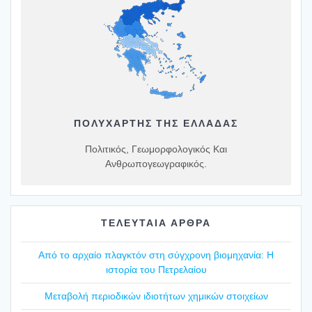
ΠΟΛΥΧΆΡΤΗΣ ΤΗΣ ΕΛΛΆΔΑΣ
Πολιτικός, Γεωμορφολογικός Και
Ανθρωπογεωγραφικός.
ΤΕΛΕΥΤΑΙΑ ΑΡΘΡΑ
Από το αρχαίο πλαγ­κτόν στη σύγ­χρο­νη βιο­μη­χα­νία: Η
ιστο­ρία του Πετρε­λαί­ου
Mετα­βο­λή περιο­δι­κών ιδιο­τή­των χημι­κών στοι­χεί­ων