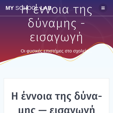
Skip
H έννοια της
MY
SCHOOL
LAB
to
content
δύναμης -
εισαγωγή
Οι φυσικές επιστήμες στο σχολείο...
H έννοια της δύνα­
μης — εισα­γω­γή