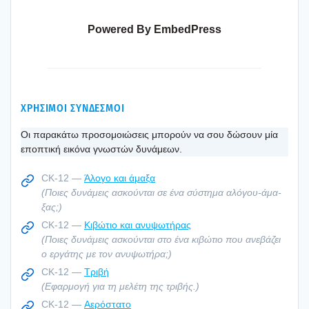
Powered By EmbedPress
ΧΡΗΣΙΜΟΙ ΣΥΝΔΕΣΜΟΙ
Οι παρα­κά­τω προ­σο­μοιώ­σεις μπο­ρούν να σου δώσουν μία
επο­πτι­κή εικό­να γνω­στών δυνά­με­ων.
CK-12 —
Άλο­γο και άμα­ξα
(Ποιες δυνά­μεις ασκού­νται σε ένα σύστη­μα αλό­γου-άμα­
ξας;)
CK-12 —
Κιβώ­τιο και ανυ­ψω­τή­ρας
(Ποιες δυνά­μεις ασκού­νται στο ένα κιβώ­τιο που ανε­βά­ζει
ο εργά­της με τον ανυ­ψω­τή­ρα;)
CK-12 —
Τρι­βή
(Εφαρ­μο­γή για τη μελέ­τη της τρι­βής.)
CK-12 —
Αερό­στα­το