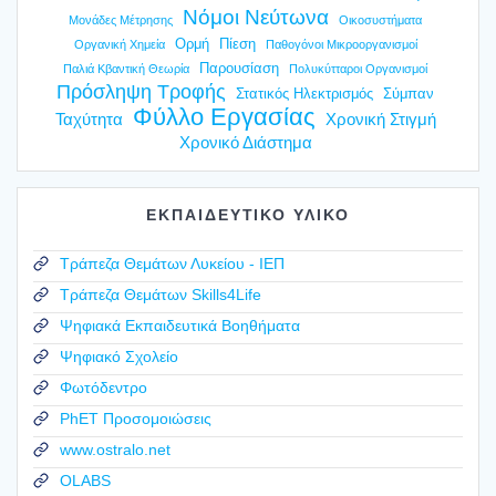
Νόμοι Νεύτωνα
Μονάδες Μέτρησης
Οικοσυστήματα
Ορμή
Πίεση
Οργανική Χημεία
Παθογόνοι Μικροοργανισμοί
Παρουσίαση
Παλιά Κβαντική Θεωρία
Πολυκύτταροι Οργανισμοί
Πρόσληψη Τροφής
Στατικός Ηλεκτρισμός
Σύμπαν
Φύλλο Εργασίας
Ταχύτητα
Χρονική Στιγμή
Χρονικό Διάστημα
ΕΚΠΑΙΔΕΥΤΙΚΟ ΥΛΙΚΟ
Τράπεζα Θεμάτων Λυκείου - ΙΕΠ
Τράπεζα Θεμάτων Skills4Life
Ψηφιακά Εκπαιδευτικά Βοηθήματα
Ψηφιακό Σχολείο
Φωτόδεντρο
PhET Προσομοιώσεις
www.ostralo.net
OLABS