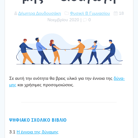
Δήμητρα Δουδουσάκη
Φυσική Β Γυμνασίου
18
Νοεμβρίου 2020
|
0
Σε αυτή την ενό­τη­τα θα βρεις υλι­κό για την έννοια της
δύνα­
μης
και χρή­σι­μες προ­σο­μοιώ­σεις.
ΨΗΦΙΑΚΟ ΣΧΟΛΙΚΟ ΒΙΒΛΙΟ
3.1
Η έννοια της δύνα­μης