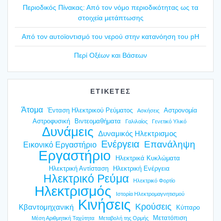
Περιο­δι­κός Πίνα­κας: Από τον νόμο περιο­δι­κό­τη­τας ως τα
στοι­χεία μετά­πτω­σης
Από τον αυτοϊ­ο­ντι­σμό του νερού στην κατα­νό­η­ση του pH
Περί Οξέ­ων και Βάσε­ων
ΕΤΙΚΕΤΕΣ
Άτομα
Ένταση Ηλεκτρικού Ρεύματος
Αστρονομία
Ασκήσεις
Αστροφυσική
Βιντεομαθήματα
Γαλιλαίος
Γενετικό Υλικό
Δυνάμεις
Δυναμικός Ηλεκτρισμος
Ενέργεια
Επανάληψη
Εικονικό Εργαστήριο
Εργαστήριο
Ηλεκτρικά Κυκλώματα
Ηλεκτρική Αντίσταση
Ηλεκτρική Ενέργεια
Ηλεκτρικό Ρεύμα
Ηλεκτρικό Φορτίο
Ηλεκτρισμός
Ιστορία Ηλεκτρομαγνητισμού
Κινήσεις
Κρούσεις
Κβαντομηχανική
Κύτταρο
Μετατόπιση
Μέση Αριθμητική Ταχύτητα
Μεταβολή της Ορμής