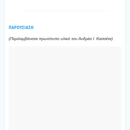
ΠΑΡΟΥΣΙΑΣΗ
(Περι­λαμ­βά­νε­ται πρω­τό­τυ­πο υλι­κό του Ανδρέα Ι. Κασ­σέ­τα)