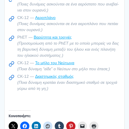
(Ποιες δυνά­μεις ασκού­νται σε ένα αερό­στα­το που ανε­βαί­
νει στον ουρα­νό;)
CK-12 —
Αερο­πλά­νο
(Ποιες δυνά­μεις ασκού­νται σε ένα αερο­πλά­νο που πετά­ει
στον ουρα­νό;)
PhET —
Βαρύ­τη­τα και τρο­χιές
(Προ­σο­μοί­ω­ση από το PhET με το οποίο μπο­ρείς να δεις
τη βαρυ­τι­κή δύνα­μη μετα­ξύ του ήλιου και ενός πλα­νή­τη
του ηλια­κού συστή­μα­τος.)
CK-12 —
Το μήλο του Νεύ­τω­να
(Ποια δύνα­μη “είδε” ο Νεύ­των στο μήλο που έπε­σε;)
CK-12 —
Δια­στη­μι­κός σταθ­μός
(Ποια δύνα­μη κρα­τά­ει έναν δια­στη­μι­κό σταθ­μό σε τρο­χιά
γύρω από τη γη;)
Κοι­νο­ποι­ή­στε: