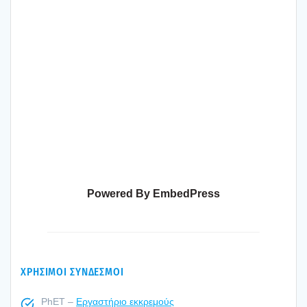
Powered By EmbedPress
ΧΡΗΣΙΜΟΙ ΣΥΝΔΕΣΜΟΙ
PhET –
Εργα­στή­ριο εκκρε­μούς