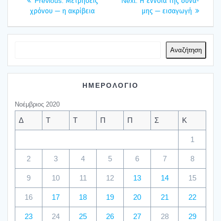
Previous
Next
Previous:
Μετρή­σεις
Next:
H έννοια της δύνα­
άρθρων
post:
post:
χρό­νου — η ακρί­βεια
μης — εισα­γω­γή
Αναζήτηση
ΗΜΕΡΟΛΟΓΙΟ
Νοέμβριος 2020
Δ
Τ
Τ
Π
Π
Σ
Κ
1
2
3
4
5
6
7
8
9
10
11
12
13
14
15
16
17
18
19
20
21
22
23
24
25
26
27
28
29