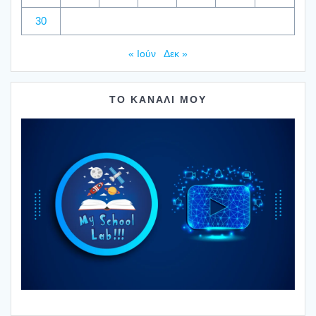
30
« Ιούν
Δεκ »
ΤΟ ΚΑΝΑΛΙ ΜΟΥ