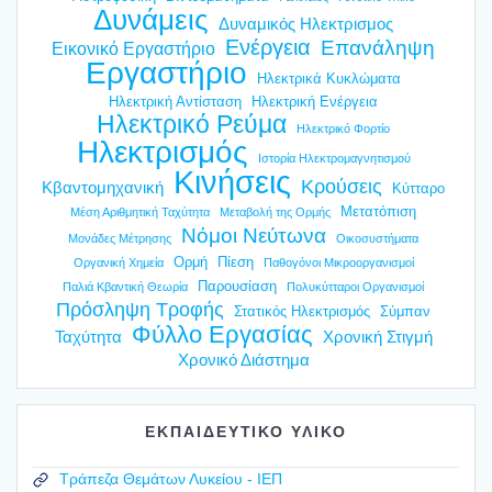
Δυνάμεις
Δυναμικός Ηλεκτρισμος
Ενέργεια
Επανάληψη
Εικονικό Εργαστήριο
Εργαστήριο
Ηλεκτρικά Κυκλώματα
Ηλεκτρική Αντίσταση
Ηλεκτρική Ενέργεια
Ηλεκτρικό Ρεύμα
Ηλεκτρικό Φορτίο
Ηλεκτρισμός
Ιστορία Ηλεκτρομαγνητισμού
Κινήσεις
Κρούσεις
Κβαντομηχανική
Κύτταρο
Μετατόπιση
Μέση Αριθμητική Ταχύτητα
Μεταβολή της Ορμής
Νόμοι Νεύτωνα
Μονάδες Μέτρησης
Οικοσυστήματα
Ορμή
Πίεση
Οργανική Χημεία
Παθογόνοι Μικροοργανισμοί
Παρουσίαση
Παλιά Κβαντική Θεωρία
Πολυκύτταροι Οργανισμοί
Πρόσληψη Τροφής
Στατικός Ηλεκτρισμός
Σύμπαν
Φύλλο Εργασίας
Ταχύτητα
Χρονική Στιγμή
Χρονικό Διάστημα
ΕΚΠΑΙΔΕΥΤΙΚΟ ΥΛΙΚΟ
Τράπεζα Θεμάτων Λυκείου - ΙΕΠ