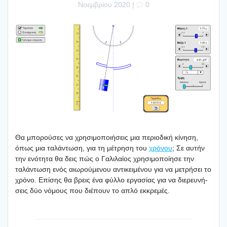
Νοεμβρίου 2020
|
0
Θα μπο­ρού­σες να χρη­σι­μο­ποι­ή­σεις μια περιο­δι­κή κίνη­ση,
όπως μια ταλά­ντω­ση, για τη μέτρη­ση του
χρό­νου
; Σε αυτήν
την ενό­τη­τα θα δεις πώς ο Γαλι­λαί­ος χρη­σι­μο­ποί­η­σε την
ταλά­ντω­ση ενός αιω­ρού­με­νου αντι­κει­μέ­νου για να μετρή­σει το
χρό­νο. Επί­σης θα βρεις ένα φύλ­λο εργα­σί­ας για να διε­ρευ­νή­
σεις δύο νόμους που διέ­πουν το απλό εκκρε­μές.