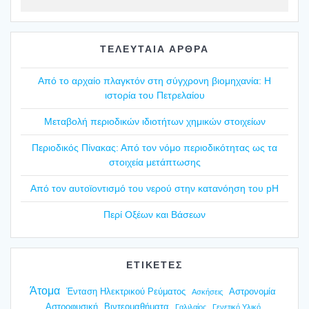
ΤΕΛΕΥΤΑΙΑ ΑΡΘΡΑ
Από το αρχαίο πλαγ­κτόν στη σύγ­χρο­νη βιο­μη­χα­νία: Η
ιστο­ρία του Πετρε­λαί­ου
Mετα­βο­λή περιο­δι­κών ιδιο­τή­των χημι­κών στοι­χεί­ων
Περιο­δι­κός Πίνα­κας: Από τον νόμο περιο­δι­κό­τη­τας ως τα
στοι­χεία μετά­πτω­σης
Από τον αυτοϊ­ο­ντι­σμό του νερού στην κατα­νό­η­ση του pH
Περί Οξέ­ων και Βάσε­ων
ΕΤΙΚΕΤΕΣ
Άτομα
Ένταση Ηλεκτρικού Ρεύματος
Αστρονομία
Ασκήσεις
Αστροφυσική
Βιντεομαθήματα
Γαλιλαίος
Γενετικό Υλικό