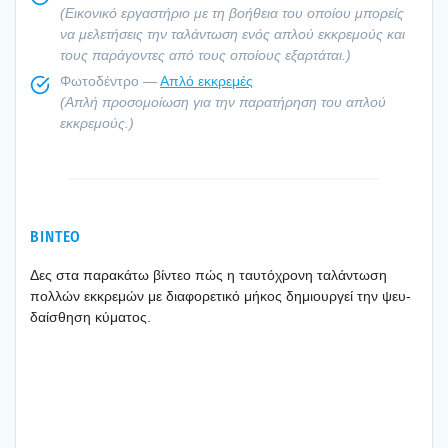
(Εικο­νι­κό εργα­στή­ριο με τη βοή­θεια του οποί­ου μπο­ρείς
να μελε­τή­σεις την ταλά­ντω­ση ενός απλού εκκρε­μούς και
τους παρά­γο­ντες από τους οποί­ους εξαρ­τά­ται.)
Φωτο­δέ­ντρο —
Απλό εκκρε­μές
(Απλή προ­σο­μοί­ω­ση για την παρα­τή­ρη­ση του απλού
εκκρε­μούς.)
ΒΙΝΤΕΟ
Δες στα παρα­κά­τω βίντεο πώς η ταυ­τό­χρο­νη ταλά­ντω­ση
πολ­λών εκκρε­μών με δια­φο­ρε­τι­κό μήκος δημιουρ­γεί την ψευ­
δαί­σθη­ση κύμα­τος.