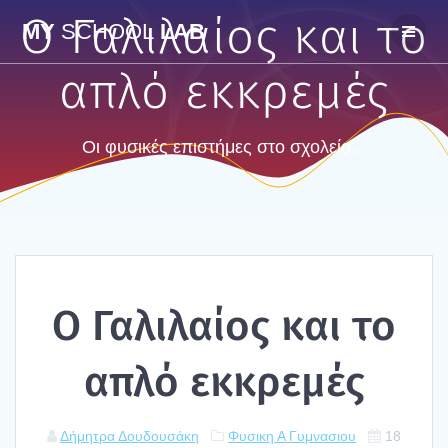
Skip
O Γαλιλαίος και το
MY
SCHOOL
LAB
to
content
απλό εκκρεμές
Οι φυσικές επιστήμες στο σχολείο...
O Γαλι­λαί­ος και το
απλό εκκρε­μές
Δήμητρα Δουδουσάκη
Φυσικη Α Γυμνασιου
18