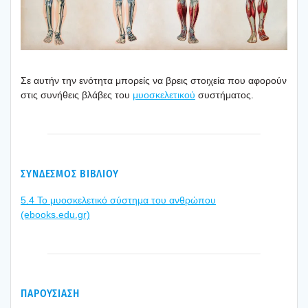
Σε αυτήν την ενό­τη­τα μπο­ρείς να βρεις στοι­χεία που αφο­ρούν
στις συνή­θεις βλά­βες του
μυο­σκε­λε­τι­κού
συστή­μα­τος.
ΣΥΝΔΕΣΜΟΣ ΒΙΒΛΙΟΥ
5.4 Το μυο­σκε­λε­τι­κό σύστη­μα του ανθρώ­που
(ebooks.edu.gr)
ΠΑΡΟΥΣΙΑΣΗ