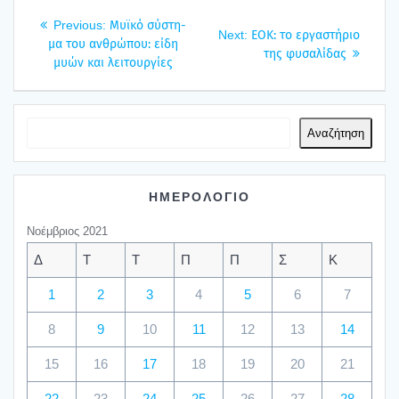
Πλοήγηση
Previous
Previous:
Μυϊ­κό σύστη­
Next
Next:
ΕΟΚ: το εργα­στή­ριο
άρθρων
post:
μα του ανθρώ­που: είδη
post:
της φυσα­λί­δας
μυών και λει­τουρ­γί­ες
Αναζήτηση
ΗΜΕΡΟΛΟΓΙΟ
Νοέμβριος 2021
Δ
Τ
Τ
Π
Π
Σ
Κ
1
2
3
4
5
6
7
8
9
10
11
12
13
14
15
16
17
18
19
20
21
22
23
24
25
26
27
28