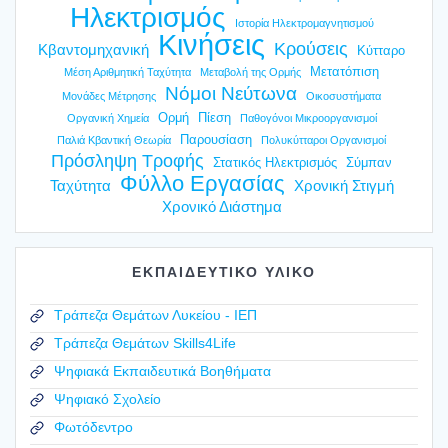
Ηλεκτρισμός
Ιστορία Ηλεκτρομαγνητισμού
Κινήσεις
Κρούσεις
Κβαντομηχανική
Κύτταρο
Μετατόπιση
Μέση Αριθμητική Ταχύτητα
Μεταβολή της Ορμής
Νόμοι Νεύτωνα
Μονάδες Μέτρησης
Οικοσυστήματα
Ορμή
Πίεση
Οργανική Χημεία
Παθογόνοι Μικροοργανισμοί
Παρουσίαση
Παλιά Κβαντική Θεωρία
Πολυκύτταροι Οργανισμοί
Πρόσληψη Τροφής
Στατικός Ηλεκτρισμός
Σύμπαν
Φύλλο Εργασίας
Ταχύτητα
Χρονική Στιγμή
Χρονικό Διάστημα
ΕΚΠΑΙΔΕΥΤΙΚΟ ΥΛΙΚΟ
Τράπεζα Θεμάτων Λυκείου - ΙΕΠ
Τράπεζα Θεμάτων Skills4Life
Ψηφιακά Εκπαιδευτικά Βοηθήματα
Ψηφιακό Σχολείο
Φωτόδεντρο