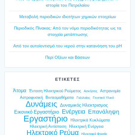
ιστο­ρία του Πετρε­λαί­ου
Mετα­βο­λή περιο­δι­κών ιδιο­τή­των χημι­κών στοι­χεί­ων
Περιο­δι­κός Πίνα­κας: Από τον νόμο περιο­δι­κό­τη­τας ως τα
στοι­χεία μετά­πτω­σης
Από τον αυτοϊ­ο­ντι­σμό του νερού στην κατα­νό­η­ση του pH
Περί Οξέ­ων και Βάσε­ων
ΕΤΙΚΕΤΕΣ
Άτομα
Ένταση Ηλεκτρικού Ρεύματος
Αστρονομία
Ασκήσεις
Αστροφυσική
Βιντεομαθήματα
Γαλιλαίος
Γενετικό Υλικό
Δυνάμεις
Δυναμικός Ηλεκτρισμος
Ενέργεια
Επανάληψη
Εικονικό Εργαστήριο
Εργαστήριο
Ηλεκτρικά Κυκλώματα
Ηλεκτρική Αντίσταση
Ηλεκτρική Ενέργεια
Ηλεκτρικό Ρεύμα
Ηλεκτρικό Φορτίο