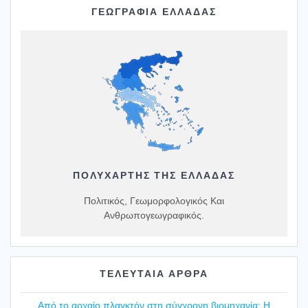
ΓΕΩΓΡΑΦΙΑ ΕΛΛΑΔΑΣ
ΠΟΛΥΧΆΡΤΗΣ ΤΗΣ ΕΛΛΆΔΑΣ
Πολιτικός, Γεωμορφολογικός Και
Ανθρωπογεωγραφικός.
ΤΕΛΕΥΤΑΙΑ ΑΡΘΡΑ
Από το αρχαίο πλαγ­κτόν στη σύγ­χρο­νη βιο­μη­χα­νία: Η