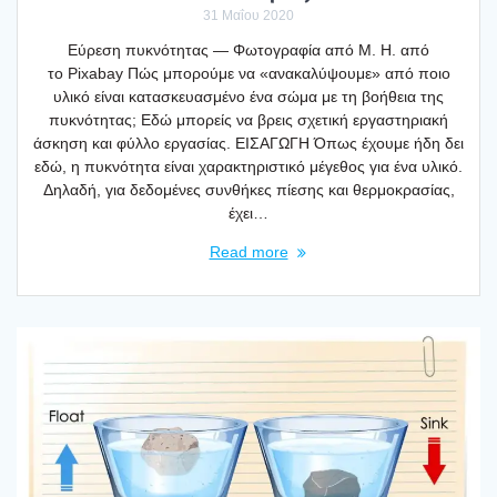
31 Μαΐου 2020
Εύρε­ση πυκνό­τη­τας — Φωτο­γρα­φία από M. H. από
το Pixabay Πώς μπο­ρού­με να «ανα­κα­λύ­ψου­με» από ποιο
υλι­κό είναι κατα­σκευα­σμέ­νο ένα σώμα με τη βοή­θεια της
πυκνό­τη­τας; Εδώ μπο­ρείς να βρεις σχε­τι­κή εργα­στη­ρια­κή
άσκη­ση και φύλ­λο εργα­σί­ας. ΕΙΣΑΓΩΓΗ Όπως έχου­με ήδη δει
εδώ, η πυκνό­τη­τα είναι χαρα­κτη­ρι­στι­κό μέγε­θος για ένα υλι­κό.
Δηλα­δή, για δεδο­μέ­νες συν­θή­κες πίε­σης και θερ­μο­κρα­σί­ας,
έχει…
Read more