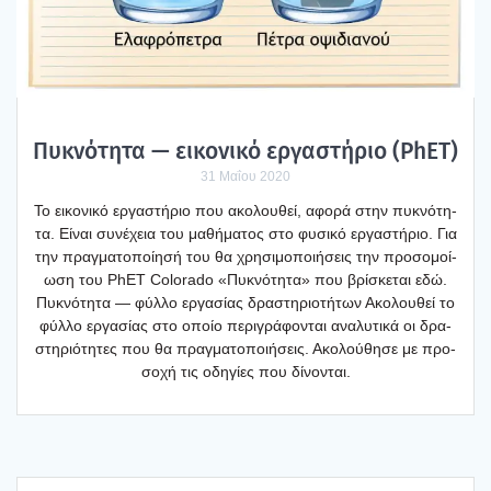
Πυκνό­τη­τα — εικο­νι­κό εργα­στή­ριο (PhET)
31 Μαΐου 2020
Το εικο­νι­κό εργα­στή­ριο που ακο­λου­θεί, αφο­ρά στην πυκνό­τη­
τα. Είναι συνέ­χεια του μαθή­μα­τος στο φυσι­κό εργα­στή­ριο. Για
την πραγ­μα­το­ποί­η­σή του θα χρη­σι­μο­ποι­ή­σεις την προ­σο­μοί­
ω­ση του PhET Colorado «Πυκνό­τη­τα» που βρί­σκε­ται εδώ.
Πυκνό­τη­τα — φύλ­λο εργα­σί­ας δρα­στη­ριο­τή­των Ακο­λου­θεί το
φύλ­λο εργα­σί­ας στο οποίο περι­γρά­φο­νται ανα­λυ­τι­κά οι δρα­
στη­ριό­τη­τες που θα πραγ­μα­το­ποι­ή­σεις. Ακο­λού­θη­σε με προ­
σο­χή τις οδη­γί­ες που δίνο­νται.