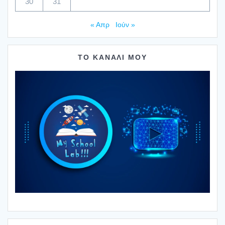
30
31
« Απρ
Ιούν »
ΤΟ ΚΑΝΑΛΙ ΜΟΥ