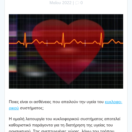
Μαΐου 2022
|
0
Ποιες είναι οι ασθέ­νειες που απει­λούν την υγεία του
κυκλο­φο­
ρι­κού
συστή­μα­τος;
Η ομα­λή λει­τουρ­γία του κυκλο­φο­ρι­κού συστή­μα­τος απο­τε­λεί
καθο­ρι­στι­κό παρά­γο­ντα για τη δια­τή­ρη­ση της υγεί­ας του
οργα­νι­σμού. Στις ανε­πτυγ­μέ­νες χώρες, λόγω του τρό­που