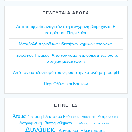
ΤΕΛΕΥΤΑΙΑ ΑΡΘΡΑ
Από το αρχαίο πλαγ­κτόν στη σύγ­χρο­νη βιο­μη­χα­νία: Η
ιστο­ρία του Πετρε­λαί­ου
Mετα­βο­λή περιο­δι­κών ιδιο­τή­των χημι­κών στοι­χεί­ων
Περιο­δι­κός Πίνα­κας: Από τον νόμο περιο­δι­κό­τη­τας ως τα
στοι­χεία μετά­πτω­σης
Από τον αυτοϊ­ο­ντι­σμό του νερού στην κατα­νό­η­ση του pH
Περί Οξέ­ων και Βάσε­ων
ΕΤΙΚΕΤΕΣ
Άτομα
Ένταση Ηλεκτρικού Ρεύματος
Αστρονομία
Ασκήσεις
Αστροφυσική
Βιντεομαθήματα
Γαλιλαίος
Γενετικό Υλικό
Δυνάμεις
Δυναμικός Ηλεκτρισμος