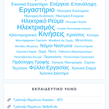
Ενέργεια
Επανάληψη
Εικονικό Εργαστήριο
Εργαστήριο
Ηλεκτρικά Κυκλώματα
Ηλεκτρική Αντίσταση
Ηλεκτρική Ενέργεια
Ηλεκτρικό Ρεύμα
Ηλεκτρικό Φορτίο
Ηλεκτρισμός
Ιστορία Ηλεκτρομαγνητισμού
Κινήσεις
Κρούσεις
Κβαντομηχανική
Κύτταρο
Μετατόπιση
Μέση Αριθμητική Ταχύτητα
Μεταβολή της Ορμής
Νόμοι Νεύτωνα
Μονάδες Μέτρησης
Οικοσυστήματα
Ορμή
Πίεση
Οργανική Χημεία
Παθογόνοι Μικροοργανισμοί
Παρουσίαση
Παλιά Κβαντική Θεωρία
Πολυκύτταροι Οργανισμοί
Πρόσληψη Τροφής
Στατικός Ηλεκτρισμός
Σύμπαν
Φύλλο Εργασίας
Ταχύτητα
Χρονική Στιγμή
Χρονικό Διάστημα
ΕΚΠΑΙΔΕΥΤΙΚΟ ΥΛΙΚΟ
Τράπεζα Θεμάτων Λυκείου - ΙΕΠ
Τράπεζα Θεμάτων Skills4Life