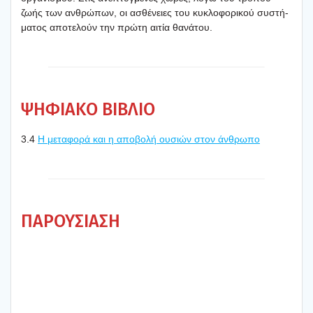
ζωής των ανθρώ­πων, οι ασθέ­νειες του κυκλο­φο­ρι­κού συστή­
μα­τος απο­τε­λούν την πρώ­τη αιτία θανά­του.
ΨΗΦΙΑ­ΚΌ ΒΙΒΛΊΟ
3.4
Η μετα­φο­ρά και η απο­βο­λή ουσιών στον άνθρω­πο
ΠΑΡΟΥ­ΣΊ­Α­ΣΗ