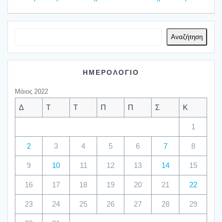
άρθρων
Αναζήτηση
ΗΜΕΡΟΛΟΓΙΟ
Μάιος 2022
Δ
Τ
Τ
Π
Π
Σ
Κ
1
2
3
4
5
6
7
8
9
10
11
12
13
14
15
16
17
18
19
20
21
22
23
24
25
26
27
28
29