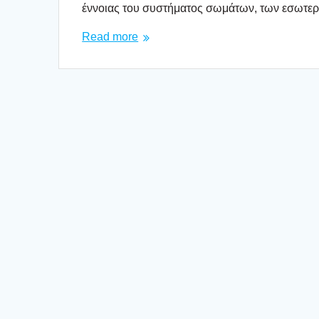
έννοιας του συστή­μα­τος σωμά­των, των εσω­τε­ρ
Read more