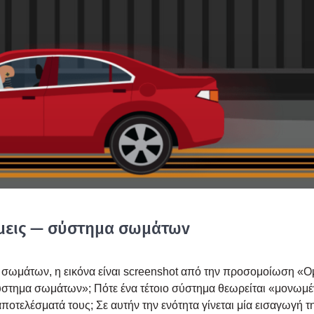
νά­μεις — σύστη­μα σωμά­των
μα σωμά­των, η εικό­να είναι screenshot από την προ­σο­μοί­ω­ση «Ο
ύστη­μα σωμά­των»; Πότε ένα τέτοιο σύστη­μα θεω­ρεί­ται «μονω­μέ
­τε­λέ­σμα­τά τους; Σε αυτήν την ενό­τη­τα γίνε­ται μία εισα­γω­γή τ