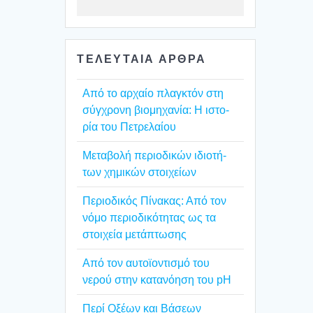
ΤΕΛΕΥΤΑΙΑ ΑΡΘΡΑ
Από το αρχαίο πλαγ­κτόν στη
σύγ­χρο­νη βιο­μη­χα­νία: Η ιστο­
ρία του Πετρε­λαί­ου
Mετα­βο­λή περιο­δι­κών ιδιο­τή­
των χημι­κών στοι­χεί­ων
Περιο­δι­κός Πίνα­κας: Από τον
νόμο περιο­δι­κό­τη­τας ως τα
στοι­χεία μετά­πτω­σης
Από τον αυτοϊ­ο­ντι­σμό του
νερού στην κατα­νό­η­ση του pH
Περί Οξέ­ων και Βάσε­ων