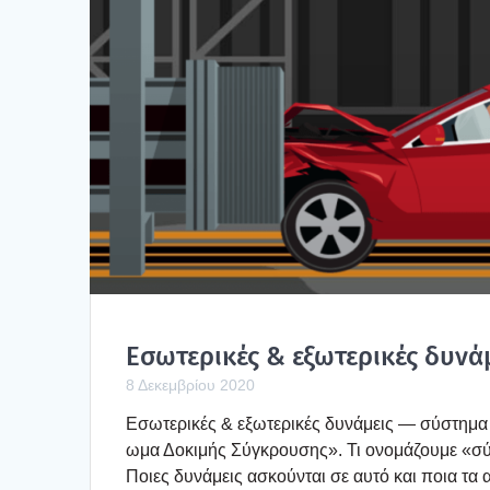
Εσω­τε­ρι­κές & εξω­τε­ρι­κές δυ
8 Δεκεμβρίου 2020
Εσω­τε­ρι­κές & εξω­τε­ρι­κές δυνά­μεις — σύστη­
ω­μα Δοκι­μής Σύγκρου­σης». Τι ονο­μά­ζου­με «σ
Ποιες δυνά­μεις ασκού­νται σε αυτό και ποια τα απο