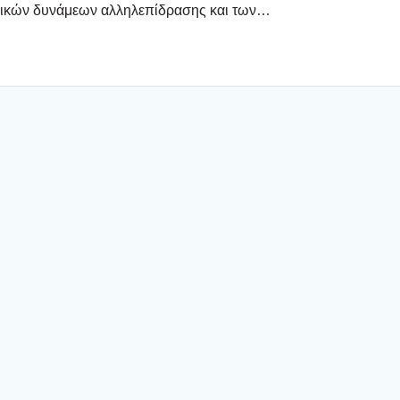
ι­κών δυνά­με­ων αλλη­λε­πί­δρα­σης και των…