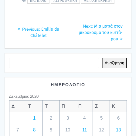
BIG BANG
ΑΣΤΡΟΦΥΣΙΚΉ
ΜΕΓΆΛΗ ΈΚΡΗΞΗ
Πλοήγηση
Next
Next:
Μια ματιά στον
Previous
Previous:
Émilie du
άρθρων
post:
μικρό­κο­σμο του κυτ­τά­
post:
Châtelet
ρου
Αναζήτηση
ΗΜΕΡΟΛΟΓΙΟ
Δεκέμβριος 2020
Δ
Τ
Τ
Π
Π
Σ
Κ
1
2
3
4
5
6
7
8
9
10
11
12
13