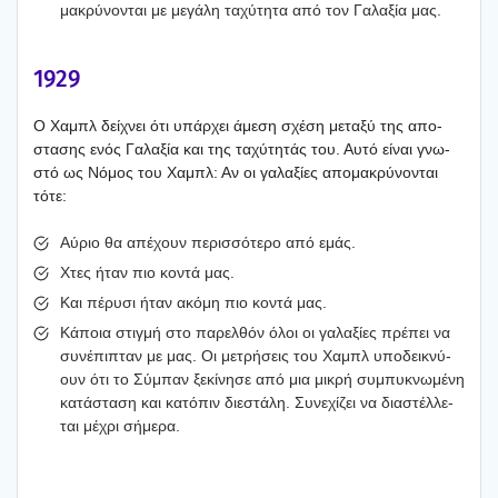
μα­κρύ­νο­νται με μεγά­λη ταχύ­τη­τα από τον Γαλα­ξία μας.
1929
O Χαμπλ δεί­χνει ότι υπάρ­χει άμε­ση σχέ­ση μετα­ξύ της απο­
στα­σης ενός Γαλα­ξία και της ταχύ­τη­τάς του. Αυτό είναι γνω­
στό ως Νόμος του Χαμπλ: Αν οι γαλα­ξί­ες απο­μα­κρύ­νο­νται
τότε:
Αύριο θα απέ­χουν περισ­σό­τε­ρο από εμάς.
Χτες ήταν πιο κοντά μας.
Και πέρυ­σι ήταν ακό­μη πιο κοντά μας.
Κάποια στιγ­μή στο παρελ­θόν όλοι οι γαλα­ξί­ες πρέ­πει να
συνέ­πι­πταν με μας. Οι μετρή­σεις του Χαμπλ υπο­δει­κνύ­
ουν ότι το Σύμπαν ξεκί­νη­σε από μια μικρή συμπυ­κνω­μέ­νη
κατά­στα­ση και κατό­πιν διε­στά­λη. Συνε­χί­ζει να δια­στέλ­λε­
ται μέχρι σήμε­ρα.