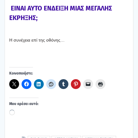
ΕΙΝΑΙ ΑΥΤΟ ΕΝΔΕΙΞΗ ΜΙΑΣ ΜΕΓΑΛΗΣ
ΕΚΡΗΞΗΣ;
Η συνέ­χεια επί της οθό­νης…
Κοι­νο­ποι­ή­στε:
Μου αρέ­σει αυτό:
Loading…