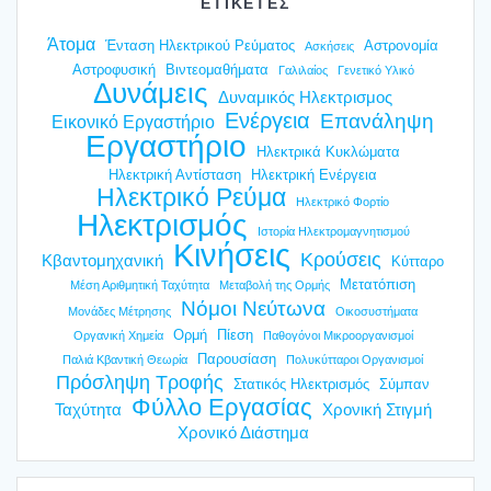
ΕΤΙΚΕΤΕΣ
Άτομα
Ένταση Ηλεκτρικού Ρεύματος
Αστρονομία
Ασκήσεις
Αστροφυσική
Βιντεομαθήματα
Γαλιλαίος
Γενετικό Υλικό
Δυνάμεις
Δυναμικός Ηλεκτρισμος
Ενέργεια
Επανάληψη
Εικονικό Εργαστήριο
Εργαστήριο
Ηλεκτρικά Κυκλώματα
Ηλεκτρική Αντίσταση
Ηλεκτρική Ενέργεια
Ηλεκτρικό Ρεύμα
Ηλεκτρικό Φορτίο
Ηλεκτρισμός
Ιστορία Ηλεκτρομαγνητισμού
Κινήσεις
Κρούσεις
Κβαντομηχανική
Κύτταρο
Μετατόπιση
Μέση Αριθμητική Ταχύτητα
Μεταβολή της Ορμής
Νόμοι Νεύτωνα
Μονάδες Μέτρησης
Οικοσυστήματα
Ορμή
Πίεση
Οργανική Χημεία
Παθογόνοι Μικροοργανισμοί
Παρουσίαση
Παλιά Κβαντική Θεωρία
Πολυκύτταροι Οργανισμοί
Πρόσληψη Τροφής
Στατικός Ηλεκτρισμός
Σύμπαν
Φύλλο Εργασίας
Ταχύτητα
Χρονική Στιγμή
Χρονικό Διάστημα