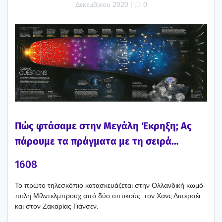
Δεκεμβρίου 2020
|
0
Πώς φτά­σα­με στην Μεγά­λη Έκρη­ξη; Ας
πάρου­με τα πράγ­μα­τα με τη σει­ρά…
1608
Το πρώ­το τηλε­σκό­πιο κατα­σκευά­ζε­ται στην Ολλαν­δι­κή κωμό­
πο­λη Μίλ­ντελ­μπρουχ από δύο οπτι­κούς: τον Χανς Λιπερ­σέι
και στον Ζακα­ρί­ας Γιάν­σεν.