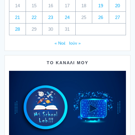
14
15
16
17
18
19
20
21
22
23
24
25
26
27
28
29
30
31
« Νοέ
Ιούν »
ΤΟ ΚΑΝΑΛΙ ΜΟΥ