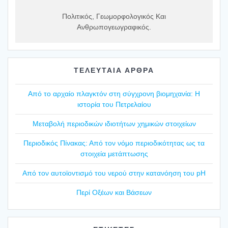
Πολιτικός, Γεωμορφολογικός Και
Ανθρωπογεωγραφικός.
ΤΕΛΕΥΤΑΙΑ ΑΡΘΡΑ
Από το αρχαίο πλαγ­κτόν στη σύγ­χρο­νη βιο­μη­χα­νία: Η
ιστο­ρία του Πετρε­λαί­ου
Mετα­βο­λή περιο­δι­κών ιδιο­τή­των χημι­κών στοι­χεί­ων
Περιο­δι­κός Πίνα­κας: Από τον νόμο περιο­δι­κό­τη­τας ως τα
στοι­χεία μετά­πτω­σης
Από τον αυτοϊ­ο­ντι­σμό του νερού στην κατα­νό­η­ση του pH
Περί Οξέ­ων και Βάσε­ων