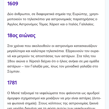
1609
Δύο άνθρω­ποι, σε δια­φο­ρε­τι­κά σημεία της Ευρώ­πης, χρη­σι­
μο­ποιούν το τηλε­σκό­πιο για αστρο­νο­μι­κές παρατηρήσεις:ο
Άγγλος Αστρο­νό­μος Τόμας Χάριοτ και ο Ιτα­λός Γαλι­λαί­ος.
18ος αιώ­νας
Στα χρό­νια που ακο­λου­θούν οι αστρο­νό­μοι κατα­σκευά­ζουν
μεγα­λύ­τε­ρα και καλύ­τε­ρα τηλε­σκό­πια. Εξε­ρευ­νούν τον ουρα­
νό και μετρούν τις απο­στά­σεις των αστέ­ρων. Στα τέλη του
18ου αιώ­να ο Χέρ­σελ δεί­χνει ότι ο ήλιος ανή­κει σε μια ομά­δα
αστέ­ρων – τον Γαλα­ξία μας, ίσως τον μονα­δι­κό γαλα­ξία στο
Σύμπαν.
1781
Ο Μεσιέ ταξι­νο­μεί τα νεφε­λώ­μα­τα που φαί­νο­νται ως αμυ­δροί
άμορ­φοι σχη­μα­τι­σμοί και μοιά­ζουν να μην είναι αστέ­ρες (έντο­
να φωτει­νά σημεία). Στους κόλ­πους της αστρο­νο­μί­ας ξεκι­νά
μια μεγά­λη δια­μά­χη για τη φύση αυτών των νεφε­λω­μά­των.