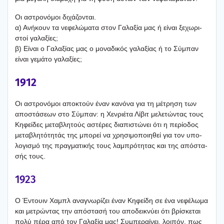
Οι αστρο­νό­μοι διχά­ζο­νται.
α) Ανή­κουν τα νεφε­λώ­μα­τα στον Γαλα­ξία μας ή είναι ξεχω­ρι­
στοί γαλα­ξί­ες;
β) Είναι ο Γαλα­ξί­ας μας ο μονα­δι­κός γαλα­ξί­ας ή το Σύμπαν
είναι γεμά­το γαλα­ξί­ες;
1912
Οι αστρο­νό­μοι απο­κτούν έναν κανό­να για τη μέτρη­ση των
απο­στά­σε­ων στο Σύμπαν: η Χεν­ριέ­τα Λίβιτ μελε­τώ­ντας τους
Κηφεί­δες μετα­βλη­τούς αστέ­ρες δια­πι­στώ­νει ότι η περί­ο­δος
μετα­βλη­τό­τη­τάς της μπο­ρεί να χρη­σι­μο­ποι­η­θεί για τον υπο­
λο­γι­σμό της πραγ­μα­τι­κής τους λαμπρό­τη­τας και της από­στα­
σής τους.
1923
Ο Έντουιν Χαμπλ ανα­γνω­ρί­ζει έναν Κηφεί­δη σε ένα νεφέ­λω­μα
και μετρώ­ντας την από­στα­σή του απο­δει­κνύ­ει ότι βρί­σκε­ται
πολύ πέρα από τον Γαλα­ξία μας! Συμπε­ραί­νει, λοι­πόν, πως