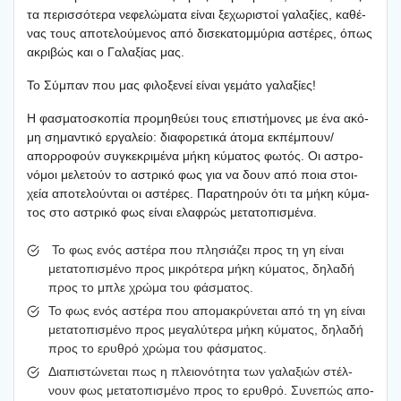
τα περισ­σό­τε­ρα νεφε­λώ­μα­τα είναι ξεχω­ρι­στοί γαλα­ξί­ες, καθέ­
νας τους απο­τε­λού­με­νος από δισε­κα­τομ­μύ­ρια αστέ­ρες, όπως
ακρι­βώς και ο Γαλα­ξί­ας μας.
Το Σύμπαν που μας φιλο­ξε­νεί είναι γεμά­το γαλα­ξί­ες!
Η φασμα­το­σκο­πία προ­μη­θεύ­ει τους επι­στή­μο­νες με ένα ακό­
μη σημα­ντι­κό εργα­λείο: δια­φο­ρε­τι­κά άτο­μα εκπέμπουν/
απορροφούν συγκε­κρι­μέ­να μήκη κύμα­τος φωτός. Οι αστρο­
νό­μοι μελε­τούν το αστρι­κό φως για να δουν από ποια στοι­
χεία απο­τε­λού­νται οι αστέ­ρες. Παρα­τη­ρούν ότι τα μήκη κύμα­
τος στο αστρι­κό φως είναι ελα­φρώς μετα­το­πι­σμέ­να.
Το φως ενός αστέ­ρα που πλη­σιά­ζει προς τη γη είναι
μετα­το­πι­σμέ­νο προς μικρό­τε­ρα μήκη κύμα­τος, δηλα­δή
προς το μπλε χρώ­μα του φάσμα­τος.
Το φως ενός αστέ­ρα που απο­μα­κρύ­νε­ται από τη γη είναι
μετα­το­πι­σμέ­νο προς μεγα­λύ­τε­ρα μήκη κύμα­τος, δηλα­δή
προς το ερυ­θρό χρώ­μα του φάσμα­τος.
Δια­πι­στώ­νε­ται πως η πλειο­νό­τη­τα των γαλα­ξιών στέλ­
νουν φως μετα­το­πι­σμέ­νο προς το ερυ­θρό. Συνε­πώς απο­