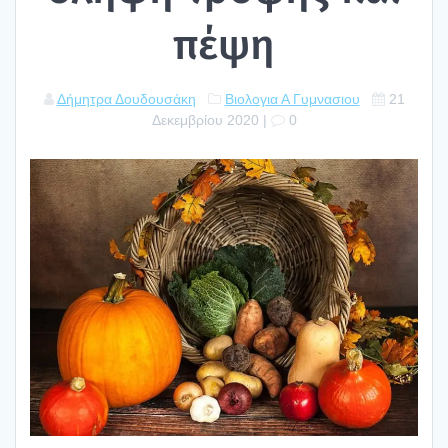
πέψη
Δήμητρα Δουδουσάκη
Βιολογια Α Γυμνασιου
21
Δεκεμβρίου 2020
|
0