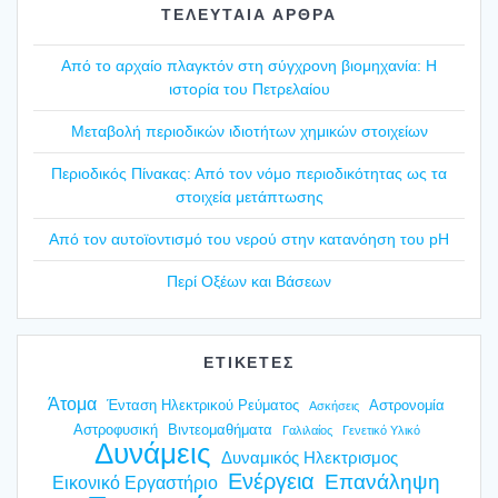
ΤΕΛΕΥΤΑΙΑ ΑΡΘΡΑ
Από το αρχαίο πλαγ­κτόν στη σύγ­χρο­νη βιο­μη­χα­νία: Η
ιστο­ρία του Πετρε­λαί­ου
Mετα­βο­λή περιο­δι­κών ιδιο­τή­των χημι­κών στοι­χεί­ων
Περιο­δι­κός Πίνα­κας: Από τον νόμο περιο­δι­κό­τη­τας ως τα
στοι­χεία μετά­πτω­σης
Από τον αυτοϊ­ο­ντι­σμό του νερού στην κατα­νό­η­ση του pH
Περί Οξέ­ων και Βάσε­ων
ΕΤΙΚΕΤΕΣ
Άτομα
Ένταση Ηλεκτρικού Ρεύματος
Αστρονομία
Ασκήσεις
Αστροφυσική
Βιντεομαθήματα
Γαλιλαίος
Γενετικό Υλικό
Δυνάμεις
Δυναμικός Ηλεκτρισμος
Ενέργεια
Επανάληψη
Εικονικό Εργαστήριο