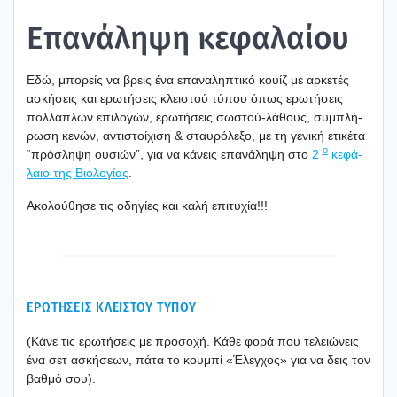
Επα­νά­λη­ψη κεφα­λαί­ου
Εδώ, μπο­ρείς να βρεις ένα επα­να­λη­πτι­κό κουίζ με αρκε­τές
ασκή­σεις και ερω­τή­σεις κλει­στού τύπου όπως ερω­τή­σεις
πολ­λα­πλών επι­λο­γών, ερω­τή­σεις σωστού-λάθους, συμπλή­
ρω­ση κενών, αντι­στοί­χι­ση & σταυ­ρό­λε­ξο, με τη γενι­κή ετι­κέ­τα
ο
“πρό­σλη­ψη ουσιών”, για να κάνεις επα­νά­λη­ψη στο
2
κεφά­
λαιο της Βιο­λο­γί­ας
.
Ακο­λού­θη­σε τις οδη­γί­ες και καλή επι­τυ­χία!!!
ΕΡΩΤΗΣΕΙΣ ΚΛΕΙΣΤΟΥ ΤΥΠΟΥ
(Κάνε τις ερω­τή­σεις με προ­σο­χή. Κάθε φορά που τελειώ­νεις
ένα σετ ασκή­σε­ων, πάτα το κου­μπί «Έλεγ­χος» για να δεις τον
βαθ­μό σου).