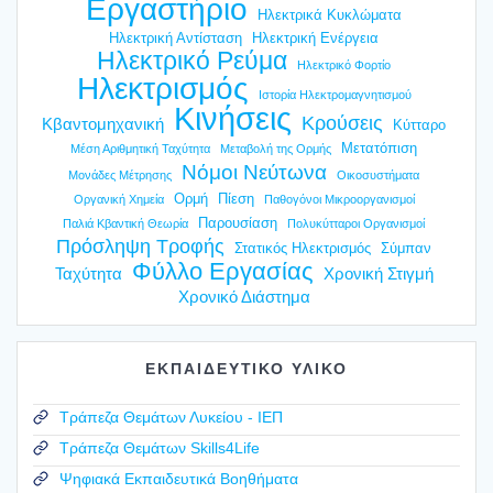
Εργαστήριο
Ηλεκτρικά Κυκλώματα
Ηλεκτρική Αντίσταση
Ηλεκτρική Ενέργεια
Ηλεκτρικό Ρεύμα
Ηλεκτρικό Φορτίο
Ηλεκτρισμός
Ιστορία Ηλεκτρομαγνητισμού
Κινήσεις
Κρούσεις
Κβαντομηχανική
Κύτταρο
Μετατόπιση
Μέση Αριθμητική Ταχύτητα
Μεταβολή της Ορμής
Νόμοι Νεύτωνα
Μονάδες Μέτρησης
Οικοσυστήματα
Ορμή
Πίεση
Οργανική Χημεία
Παθογόνοι Μικροοργανισμοί
Παρουσίαση
Παλιά Κβαντική Θεωρία
Πολυκύτταροι Οργανισμοί
Πρόσληψη Τροφής
Στατικός Ηλεκτρισμός
Σύμπαν
Φύλλο Εργασίας
Ταχύτητα
Χρονική Στιγμή
Χρονικό Διάστημα
ΕΚΠΑΙΔΕΥΤΙΚΟ ΥΛΙΚΟ
Τράπεζα Θεμάτων Λυκείου - ΙΕΠ
Τράπεζα Θεμάτων Skills4Life
Ψηφιακά Εκπαιδευτικά Βοηθήματα