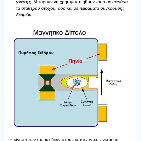
γνή­της
. Μπο­ρούν να χρη­σι­μο­ποι­η­θούν
τόσο σε πει­ρά­μα­
τα στα­θε­ρού στό­χου, όσο και σε πει­ρά­μα­τα σύγκρου­σης
δεσμών
.
Η κίνη­ση των σωμα­τι­δί­ων στους επι­τα­χυ­ντές γίνε­ται σε