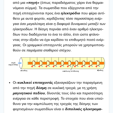
από μια
«πηγή»
(όπως παρα­δείγ­μα­τος χάριν ένα θερ­μαι­
νό­με­νο σύρ­μα). Τα σωμα­τί­δια που εξέρ­χο­νται από την
πηγή επι­τα­χύ­νο­νται προς ένα
ηλε­κτρό­διο
που φέρει αντί­
θε­το με αυτά φορ­τίο,
κερ­δί­ζο­ντας τόσο περισ­σό­τε­ρη ενέρ­
γεια όσο μεγα­λύ­τε­ρη είναι η δια­φο­ρά δυνα­μι­κού μετα­ξύ των
ηλε­κτρο­δί­ων
. Η δέσμη περ­νά­ει από έναν αριθ­μό ηλε­κτρο­
δί­ων που δια­δέ­χο­νται το ένα το άλλο, έτσι ώστε φτά­νο­
ντας στην έξο­δο να έχει κερ­δί­σει το επι­θυ­μη­τό ποσό ενέρ­
γειας. Οι γραμ­μι­κοί επι­τα­χυ­ντές μπο­ρούν να χρη­σι­μο­ποι­η­
θούν σε
πει­ρά­μα­τα στα­θε­ρού στό­χου
.
Οι
κυκλι­κοί επι­τα­χυ­ντές
εξα­να­γκά­ζουν την παρα­γό­με­νη
από την πηγή
δέσμη
σε κυκλι­κή τρο­χιά, με τη χρή­ση
μαγνη­τι­κού πεδί­ου
, δίνο­ντάς τους όλο και περισ­σό­τε­ρη
ενέρ­γεια σε κάθε περι­στρο­φή. Το στοι­χείο που είναι υπεύ­
θυ­νο για την καμπύ­λω­ση της τρο­χιάς της δέσμης των
φορ­τι­σμέ­νων σωμα­τι­δί­ων είναι ο
διπο­λι­κός ηλε­κτρο­μα­