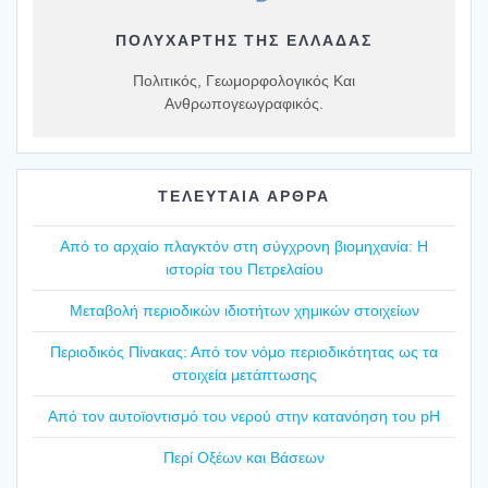
ΠΟΛΥΧΆΡΤΗΣ ΤΗΣ ΕΛΛΆΔΑΣ
Πολιτικός, Γεωμορφολογικός Και
Ανθρωπογεωγραφικός.
ΤΕΛΕΥΤΑΙΑ ΑΡΘΡΑ
Από το αρχαίο πλαγ­κτόν στη σύγ­χρο­νη βιο­μη­χα­νία: Η
ιστο­ρία του Πετρε­λαί­ου
Mετα­βο­λή περιο­δι­κών ιδιο­τή­των χημι­κών στοι­χεί­ων
Περιο­δι­κός Πίνα­κας: Από τον νόμο περιο­δι­κό­τη­τας ως τα
στοι­χεία μετά­πτω­σης
Από τον αυτοϊ­ο­ντι­σμό του νερού στην κατα­νό­η­ση του pH
Περί Οξέ­ων και Βάσε­ων