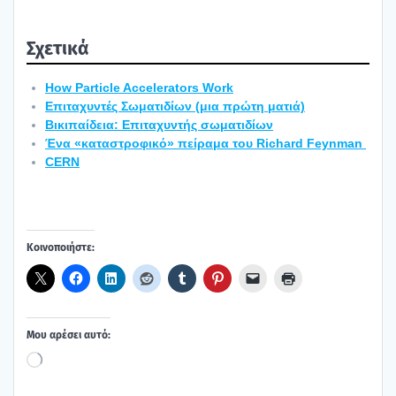
Σχε­τι­κά
How Particle Accelerators Work
Επι­τα­χυ­ντές Σωμα­τι­δί­ων (μια πρώ­τη ματιά)
Βικι­παί­δεια: Επι­τα­χυ­ντής σωμα­τι­δί­ων
Ένα «κατα­στρο­φι­κό» πεί­ρα­μα του Richard Feynman
CERN
Κοι­νο­ποι­ή­στε:
Μου αρέ­σει αυτό:
Loading…