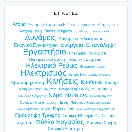
ΕΤΙΚΕΤΕΣ
Άτομα
Ένταση Ηλεκτρικού Ρεύματος
Αστρονομία
Ασκήσεις
Αστροφυσική
Βιντεομαθήματα
Γαλιλαίος
Γενετικό Υλικό
Δυνάμεις
Δυναμικός Ηλεκτρισμος
Ενέργεια
Επανάληψη
Εικονικό Εργαστήριο
Εργαστήριο
Ηλεκτρικά Κυκλώματα
Ηλεκτρική Αντίσταση
Ηλεκτρική Ενέργεια
Ηλεκτρικό Ρεύμα
Ηλεκτρικό Φορτίο
Ηλεκτρισμός
Ιστορία Ηλεκτρομαγνητισμού
Κινήσεις
Κρούσεις
Κβαντομηχανική
Κύτταρο
Μετατόπιση
Μέση Αριθμητική Ταχύτητα
Μεταβολή της Ορμής
Νόμοι Νεύτωνα
Μονάδες Μέτρησης
Οικοσυστήματα
Ορμή
Πίεση
Οργανική Χημεία
Παθογόνοι Μικροοργανισμοί
Παρουσίαση
Παλιά Κβαντική Θεωρία
Πολυκύτταροι Οργανισμοί
Πρόσληψη Τροφής
Στατικός Ηλεκτρισμός
Σύμπαν
Φύλλο Εργασίας
Ταχύτητα
Χρονική Στιγμή
Χρονικό Διάστημα