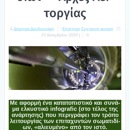
τορ­γί­ας
Δήμητρα Δουδουσάκη
Επιστημη
Συγχρονη φυσικη
23 Δεκεμβρίου 2020
|
0
Με αφορ­μή ένα κατα­το­πι­στι­κό και συνά­
μα ελκυ­στι­κό infografic (στο τέλος της
ανάρ­τη­σης) που περι­γρά­φει τον τρό­πο
λει­τουρ­γί­ας των επι­τα­χυ­ντών σωμα­τι­δί­
ων, «αλιευ­μέ­νο» από τον ιστό.