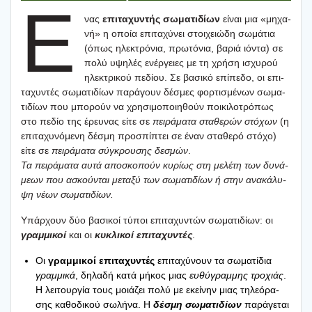
Έ
νας
επι­τα­χυ­ντής σωμα­τι­δί­ων
είναι μια «μηχα­
νή» η οποία επι­τα­χύ­νει στοι­χειώ­δη σωμά­τια
(όπως ηλε­κτρό­νια, πρω­τό­νια, βαριά ιόντα) σε
πολύ υψη­λές ενέρ­γειες με τη χρή­ση ισχυ­ρού
ηλε­κτρι­κού πεδί­ου. Σε βασι­κό επί­πε­δο, οι επι­
τα­χυ­ντές σωμα­τι­δί­ων παρά­γουν δέσμες φορ­τι­σμέ­νων σωμα­
τι­δί­ων που μπο­ρούν να χρη­σι­μο­ποι­η­θούν ποι­κι­λο­τρό­πως
στο πεδίο της έρευ­νας είτε σε
πει­ρά­μα­τα στα­θε­ρών στό­χων
(η
επι­τα­χυ­νό­με­νη δέσμη προ­σπί­πτει σε έναν στα­θε­ρό στό­χο)
είτε σε
πει­ρά­μα­τα σύγκρου­σης δεσμών
.
Τα πει­ρά­μα­τα αυτά απο­σκο­πούν κυρί­ως στη μελέ­τη των δυνά­
με­ων που ασκού­νται μετα­ξύ των σωμα­τι­δί­ων ή στην ανα­κά­λυ­
ψη νέων σωμα­τι­δί­ων.
Υπάρ­χουν δύο βασι­κοί τύποι επι­τα­χυ­ντών σωμα­τι­δί­ων: οι
γραμ­μι­κοί
και οι
κυκλι­κοί επι­τα­χυ­ντές
.
Οι
γραμ­μι­κοί επι­τα­χυ­ντές
επι­τα­χύ­νουν τα σωμα­τί­δια
γραμ­μι­κά
, δηλα­δή κατά μήκος μιας
ευθύ­γραμ­μης τρο­χιάς
.
Η λει­τουρ­γία τους μοιά­ζει πολύ με εκεί­νην μιας τηλε­ό­ρα­
σης καθο­δι­κού σωλή­να. Η
δέσμη σωμα­τι­δί­ων
παρά­γε­ται