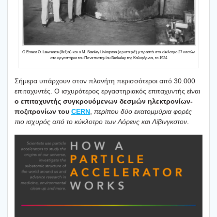
Ο Ernest O. Lawrence (δεξιά) και ο M. Stanley Livingston (αρι­στε­ρά) μπρο­στά στο κύκλο­τρο 27 ιντσών
στο εργα­στή­ριο του Πανε­πι­στη­μί­ου Berkeley της Καλι­φόρ­νια, το 1934
Σήμε­ρα υπάρ­χουν στον πλα­νή­τη περισ­σό­τε­ροι από 30.000
επι­τα­χυ­ντές. Ο ισχυ­ρό­τε­ρος εργα­στη­ρια­κός επι­τα­χυ­ντής είναι
ο επι­τα­χυ­ντής συγκρουό­με­νων δεσμών ηλε­κτρο­νί­ων-
ποζι­τρο­νί­ων του
CERN
,
περί­που δύο εκα­τομ­μύ­ρια φορές
πιο ισχυ­ρός από το κύκλο­τρο των Λόρενς και Λίβιν­γκ­στον
.