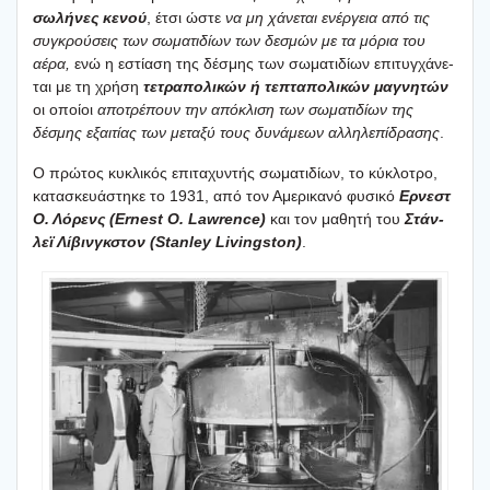
σωλή­νες κενού
, έτσι ώστε
να μη χάνε­ται ενέρ­γεια από τις
συγκρού­σεις των σωμα­τι­δί­ων των δεσμών με τα μόρια του
αέρα,
ενώ η εστί­α­ση της δέσμης των σωμα­τι­δί­ων επι­τυγ­χά­νε­
ται με τη χρή­ση
τετρα­πο­λι­κών ή τεπτα­πο­λι­κών μαγνη­τών
οι οποί­οι
απο­τρέ­πουν την από­κλι­ση των σωμα­τι­δί­ων της
δέσμης εξαι­τί­ας των μετα­ξύ τους δυνά­με­ων αλλη­λε­πί­δρα­σης
.
Ο πρώ­τος κυκλι­κός επι­τα­χυ­ντής σωμα­τι­δί­ων, το κύκλο­τρο,
κατα­σκευά­στη­κε το 1931, από τον Αμε­ρι­κα­νό φυσι­κό
Ερνεστ
Ο. Λόρενς (Ernest O. Lawrence)
και τον μαθη­τή του
Στάν­
λεϊ Λίβιν­γκ­στον (Stanley Livingston)
.