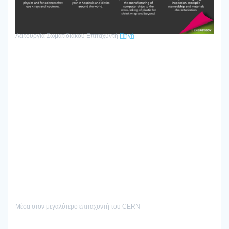
Λει­τουρ­γία Σωμα­τι­δια­κού Επι­τα­χυ­ντή
Πηγή
Μέσα στον μεγα­λύ­τε­ρο επι­τα­χυ­ντή του CERN