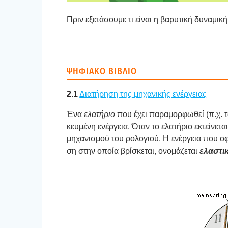
Πριν εξε­τά­σου­με τι είναι η βαρυ­τι­κή δυνα­μι­κή
ΨΗΦΙΑ­ΚΟ ΒΙΒΛΙΟ
2.1
Δια­τή­ρη­ση της μηχα­νι­κής ενέρ­γειας
Ένα
ελα­τή­ριο
που έχει παρα­μορ­φω­θεί (π.χ. το
κευ­μέ­νη ενέρ­γεια. Όταν το ελα­τή­ριο εκτεί­νε­τα
μηχα­νι­σμού του ρολο­γιού. Η ενέρ­γεια που οφε
ση στην οποία βρί­σκε­ται, ονο­μά­ζε­ται
ελα­στι­