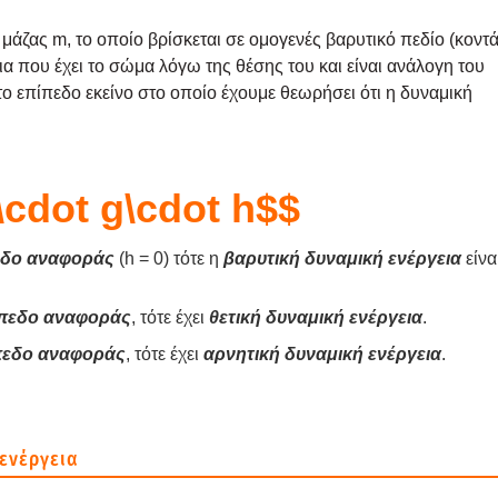
 μάζας m, το οποίο βρί­σκε­ται σε ομο­γε­νές βαρυ­τι­κό πεδίο (κοντ
­γεια που έχει το σώμα λόγω της θέσης του και είναι ανά­λο­γη του
 επί­πε­δο εκεί­νο στο οποίο έχου­με θεω­ρή­σει ότι η δυνα­μι­κή
cdot g\cdot h$$
­δο ανα­φο­ράς
(h = 0) τότε η
βαρυ­τι­κή δυνα­μι­κή ενέρ­γεια
είνα
πε­δο ανα­φο­ράς
, τότε έχει
θετι­κή δυνα­μι­κή ενέρ­γεια
.
ε­δο ανα­φο­ράς
, τότε έχει
αρνη­τι­κή δυνα­μι­κή ενέρ­γεια
.
 ενέρ­γεια