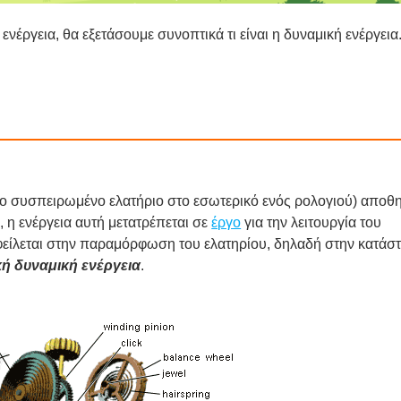
 ενέρ­γεια, θα εξε­τά­σου­με συνο­πτι­κά τι είναι η δυνα­μι­κή ενέρ­γεια
 συσπει­ρω­μέ­νο ελα­τή­ριο στο εσω­τε­ρι­κό ενός ρολο­γιού) απο­θ
ι, η ενέρ­γεια αυτή μετα­τρέ­πε­ται σε
έργο
για την λει­τουρ­γία του
ί­λε­ται στην παρα­μόρ­φω­ση του ελα­τη­ρί­ου, δηλα­δή στην κατά­σ
κή δυνα­μι­κή ενέρ­γεια
.