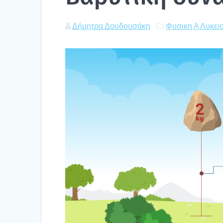
Δήμητρα Δουδουσάκη
Φυσικη Α Λυκει