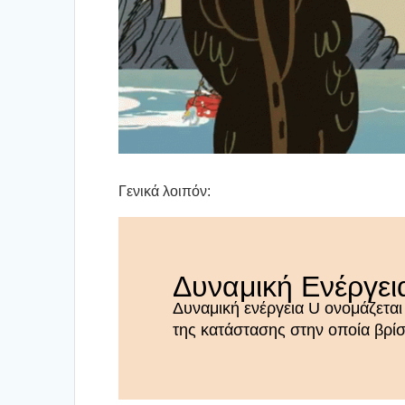
Γενι­κά λοι­πόν:
Δυνα­μι­κή Ενέρ­γε
Δυνα­μι­κή ενέρ­γεια U ονο­μά­ζε­
της κατά­στα­σης στην οποία βρί­σκ