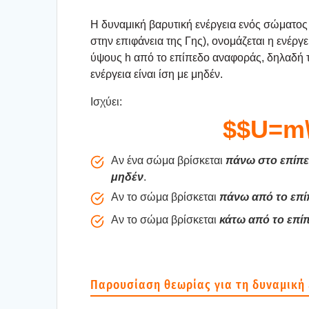
Η δυνα­μι­κή βαρυ­τι­κή ενέρ­γεια ενός σώμα­τος
στην επι­φά­νεια της Γης), ονο­μά­ζε­ται η ενέρ
ύψους h από το επί­πε­δο ανα­φο­ράς, δηλα­δή το
ενέρ­γεια είναι ίση με μηδέν.
Ισχύ­ει:
$$U=m\
Αν ένα σώμα βρί­σκε­ται
πάνω στο επί­πε
μηδέν
.
Αν το σώμα βρί­σκε­ται
πάνω από το επί­
Αν το σώμα βρί­σκε­ται
κάτω από το επί­π
Παρου­σί­α­ση θεω­ρί­ας για τη δυνα­μι­κή