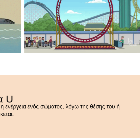
ια U
ται η ενέρ­γεια ενός σώμα­τος, λόγω της θέσης του ή
ε­ται.