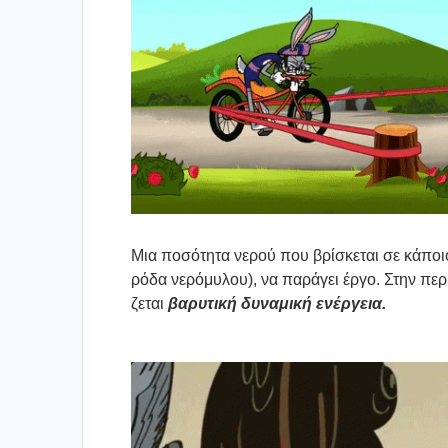
Μια ποσό­τη­τα νερού που βρί­σκε­ται σε κάποιο 
ρόδα νερό­μυ­λου), να παρά­γει έργο. Στην περί
ζε­ται
βαρυ­τι­κή δυνα­μι­κή ενέρ­γεια
.