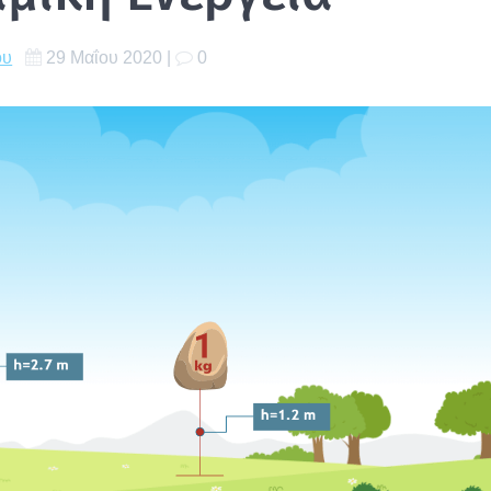
ου
29 Μαΐου 2020
|
0