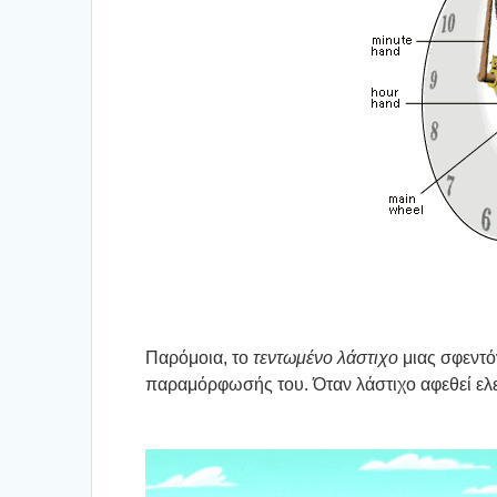
Παρό­μοια, το
τεντω­μέ­νο λάστι­χο
μιας σφε­ντό
παρα­μόρ­φω­σής του. Όταν λάστι­χο αφε­θεί ελεύ