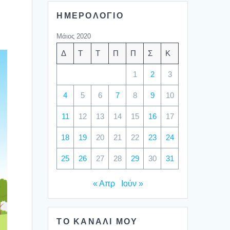
ΗΜΕΡΟΛΟΓΙΟ
Μάιος 2020
Δ
Τ
Τ
Π
Π
Σ
Κ
1
2
3
4
5
6
7
8
9
10
11
12
13
14
15
16
17
18
19
20
21
22
23
24
25
26
27
28
29
30
31
« Απρ
Ιούν »
ΤΟ ΚΑΝΑΛΙ ΜΟΥ