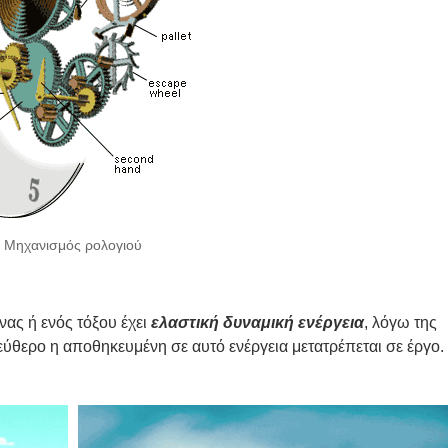
Μηχα­νι­σμός ρολο­γιού
­νας ή ενός τόξου έχει
ελα­στι­κή δυνα­μι­κή ενέρ­γεια
, λόγω της
­θε­ρο η απο­θη­κευ­μέ­νη σε αυτό ενέρ­γεια μετα­τρέ­πε­ται σε έργο.