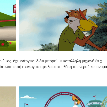
ύψος, έχει ενέρ­γεια, διό­τι μπο­ρεί, με κατάλ­λη­λη μηχα­νή (π.χ.
­πτω­ση αυτή η ενέρ­γεια οφεί­λε­ται στη θέση του νερού και ονο­μά