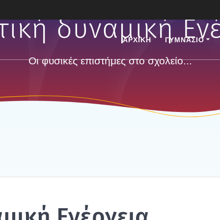
τική δυναμική Ενέ
ΑΡΧΙΚΗ
ΓΥΜΝΑΣΙΟ
Οι φυσικές επιστήμες στο σχολείο...
­μι­κή Ενέρ­γεια