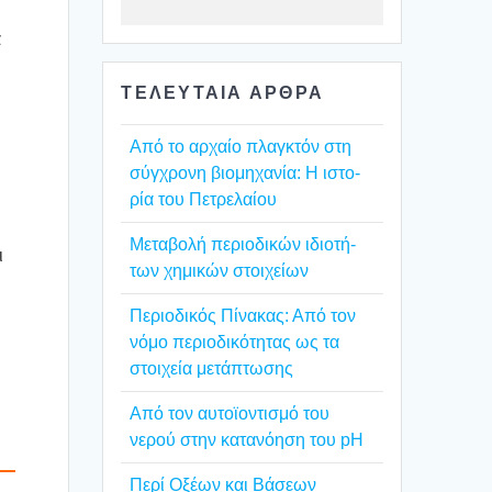
ά
ΤΕΛΕΥΤΑΙΑ ΑΡΘΡΑ
Από το αρχαίο πλαγ­κτόν στη
σύγ­χρο­νη βιο­μη­χα­νία: Η ιστο­
ρία του Πετρε­λαί­ου
Mετα­βο­λή περιο­δι­κών ιδιο­τή­
ι
των χημι­κών στοι­χεί­ων
Περιο­δι­κός Πίνα­κας: Από τον
νόμο περιο­δι­κό­τη­τας ως τα
στοι­χεία μετά­πτω­σης
Από τον αυτοϊ­ο­ντι­σμό του
νερού στην κατα­νό­η­ση του pH
Περί Οξέ­ων και Βάσε­ων